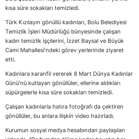
kısa süre sokakları temizledi.
Edirne
Elazığ
Türk Kızılayın gönüllü kadınları, Bolu Belediyesi
Temizlik İşleri Müdürlüğü bünyesinde çalışan
Erzincan
kadın temizlik işçilerini, İzzet Baysal ve Büyük
Erzurum
Cami Mahallesi'ndeki görev yerlerinde ziyaret
Eskişehir
etti.
Gaziantep
Kadınlara karanfil vererek 8 Mart Dünya Kadınlar
Günü'nü kutlayan gönüllüler, ellerine aldıkları
Giresun
süpürgelerle kısa süre sokakları temizledi.
Gümüşhan
Çalışan kadınlarla hatıra fotoğrafı da çektiren
Hakkari
gönüllüler, bu anlara ilişkin video hazırladı.
Hatay
Kurumun sosyal medya hesabından paylaşılan
Isparta