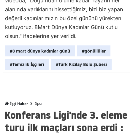
videoda, "Doğumdan ölüme kadar hayatın her
Mersin
alanında varlıklarını hissettiğimiz, bizi biz yapan
değerli kadınlarımızın bu özel gününü yürekten
İstanbul
kutluyoruz. 8Mart Dünya Kadınlar Günü kutlu
İzmir
olsun." ifadelerine yer verildi.
Kars
#8 mart dünya kadınlar günü
#gönüllüler
Kastamonu
#Temizlik İşçileri
#Türk Kızılay Bolu Şubesi
Kayseri
Kırklareli
Kırşehir
Spor
İşçi Haber
Kocaeli
Konferans Ligi'nde 3. eleme
Konya
turu ilk maçları sona erdi :
Kütahya