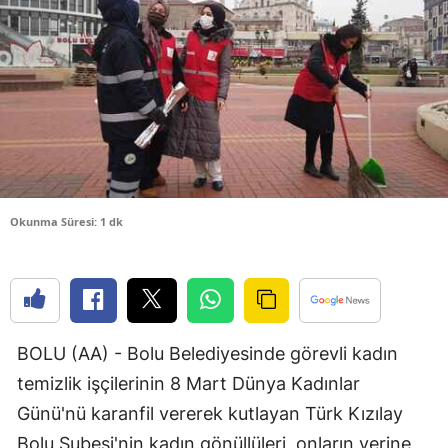
Bilecik
Bingöl
Bitlis
Bolu
Burdur
Okunma Süresi: 1 dk
Bursa
Çanakkale
Çankırı
Çorum
BOLU (AA) - Bolu Belediyesinde görevli kadın
temizlik işçilerinin 8 Mart Dünya Kadınlar
Denizli
Günü'nü karanfil vererek kutlayan Türk Kızılay
Diyarbakır
Bolu Şubesi'nin kadın gönüllüleri, onların yerine