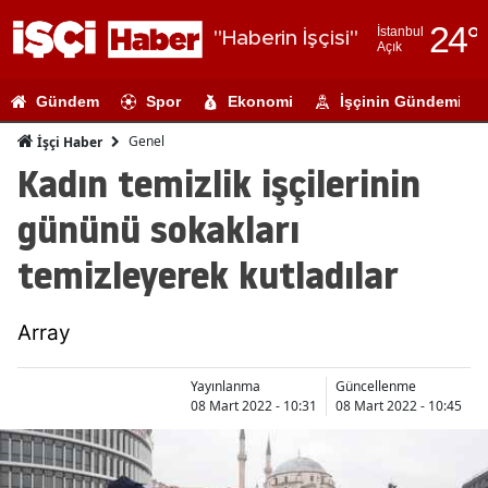
24
°
İstanbul
"Haberin İşçisi"
Açık
Adana
Gündem
Spor
Ekonomi
İşçinin Gündemi
Adıyaman
Genel
İşçi Haber
Afyonkarahi
Kadın temizlik işçilerinin
Ağrı
gününü sokakları
Amasya
temizleyerek kutladılar
Ankara
Array
Antalya
Artvin
Yayınlanma
Güncellenme
08 Mart 2022 - 10:31
08 Mart 2022 - 10:45
Aydın
Balıkesir