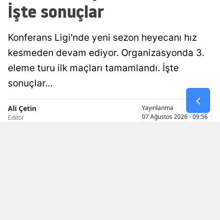
İşte sonuçlar
Malatya
Manisa
Konferans Ligi'nde yeni sezon heyecanı hız
kesmeden devam ediyor. Organizasyonda 3.
Kahramanm
eleme turu ilk maçları tamamlandı. İşte
Mardin
sonuçlar...
Muğla
Ali Çetin
Yayınlanma
Muş
07 Ağustos 2026 - 09:56
Editör
Nevşehir
Niğde
Ordu
Rize
Sakarya