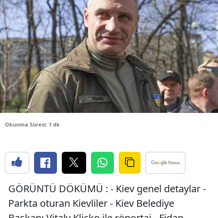
Bilecik
Bingöl
Bitlis
Bolu
Burdur
Bursa
Okunma Süresi: 1 dk
Çanakkale
Çankırı
Çorum
GÖRÜNTÜ DÖKÜMÜ : - Kiev genel detaylar -
Denizli
Parkta oturan Kievliler - Kiev Belediye
Diyarbakır
Başkanı Vitaly Kliçko ile röportaj - Fidan