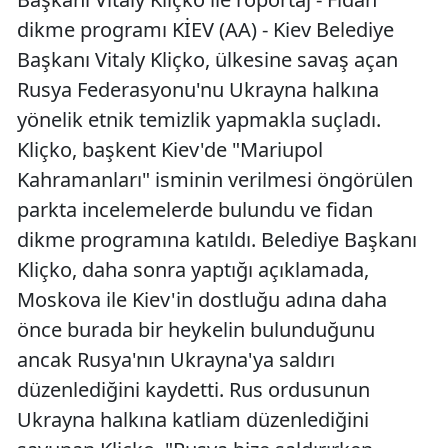
Edirne
dikme programı KİEV (AA) - Kiev Belediye
Başkanı Vitaly Kliçko, ülkesine savaş açan
Elazığ
Rusya Federasyonu'nu Ukrayna halkına
Erzincan
yönelik etnik temizlik yapmakla suçladı.
Kliçko, başkent Kiev'de "Mariupol
Erzurum
Kahramanları" isminin verilmesi öngörülen
Eskişehir
parkta incelemelerde bulundu ve fidan
Gaziantep
dikme programına katıldı. Belediye Başkanı
Kliçko, daha sonra yaptığı açıklamada,
Giresun
Moskova ile Kiev'in dostluğu adına daha
Gümüşhan
önce burada bir heykelin bulunduğunu
Hakkari
ancak Rusya'nın Ukrayna'ya saldırı
düzenlediğini kaydetti. Rus ordusunun
Hatay
Ukrayna halkına katliam düzenlediğini
Isparta