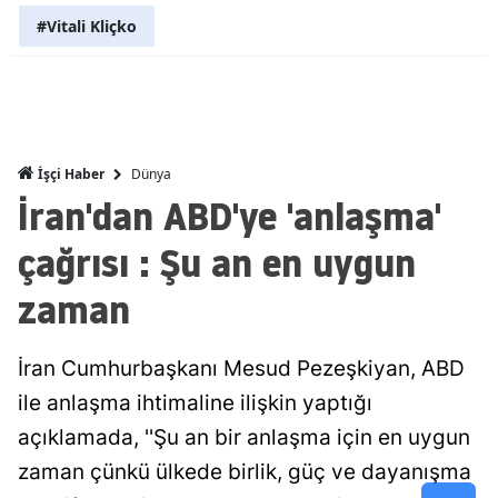
#Vitali Kliçko
Malatya
Manisa
Kahramanm
Mardin
Dünya
İşçi Haber
İran'dan ABD'ye 'anlaşma'
Muğla
çağrısı : Şu an en uygun
Muş
zaman
Nevşehir
Niğde
İran Cumhurbaşkanı Mesud Pezeşkiyan, ABD
Ordu
ile anlaşma ihtimaline ilişkin yaptığı
açıklamada, ''Şu an bir anlaşma için en uygun
Rize
zaman çünkü ülkede birlik, güç ve dayanışma
Sakarya