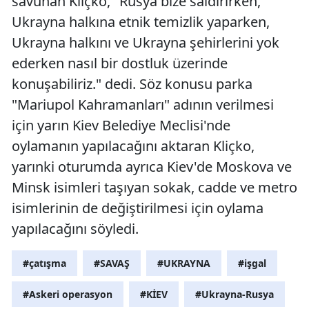
savunan Kliçko, "Rusya bize saldırırken,
Mersin
Ukrayna halkına etnik temizlik yaparken,
Ukrayna halkını ve Ukrayna şehirlerini yok
İstanbul
ederken nasıl bir dostluk üzerinde
İzmir
konuşabiliriz." dedi. Söz konusu parka
"Mariupol Kahramanları" adının verilmesi
Kars
için yarın Kiev Belediye Meclisi'nde
Kastamonu
oylamanın yapılacağını aktaran Kliçko,
Kayseri
yarınki oturumda ayrıca Kiev'de Moskova ve
Minsk isimleri taşıyan sokak, cadde ve metro
Kırklareli
isimlerinin de değiştirilmesi için oylama
Kırşehir
yapılacağını söyledi.
Kocaeli
#çatışma
#SAVAŞ
#UKRAYNA
#işgal
Konya
#Askeri operasyon
#KİEV
#Ukrayna-Rusya
Kütahya