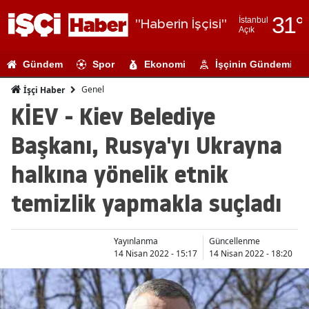
31
°
İstanbul
"Haberin İşçisi"
Açık
Adana
Gündem
Spor
Ekonomi
İşçinin Gündemi
Adıyaman
Genel
İşçi Haber
Afyonkarahi
KİEV - Kiev Belediye
Ağrı
Başkanı, Rusya'yı Ukrayna
Amasya
halkına yönelik etnik
Ankara
temizlik yapmakla suçladı
Antalya
Artvin
Yayınlanma
Güncellenme
14 Nisan 2022 - 15:17
14 Nisan 2022 - 18:20
Aydın
Balıkesir