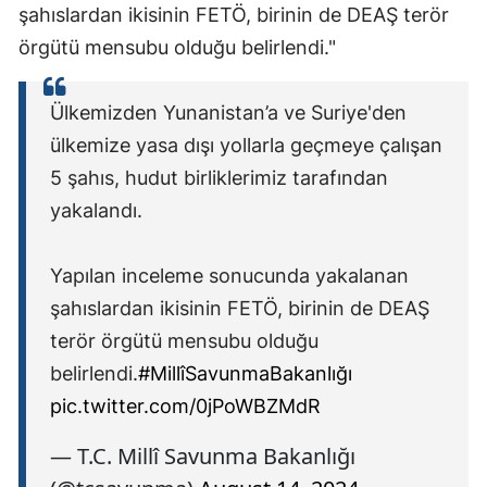
şahıslardan ikisinin FETÖ, birinin de DEAŞ terör
Mersin
örgütü mensubu olduğu belirlendi."
İstanbul
Ülkemizden Yunanistan’a ve Suriye'den
İzmir
ülkemize yasa dışı yollarla geçmeye çalışan
Kars
5 şahıs, hudut birliklerimiz tarafından
Kastamonu
yakalandı.
Kayseri
Yapılan inceleme sonucunda yakalanan
Kırklareli
şahıslardan ikisinin FETÖ, birinin de DEAŞ
terör örgütü mensubu olduğu
Kırşehir
belirlendi.
#MillîSavunmaBakanlığı
Kocaeli
pic.twitter.com/0jPoWBZMdR
Konya
— T.C. Millî Savunma Bakanlığı
Kütahya