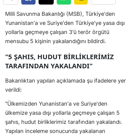
Edirne
Milli Savunma Bakanlığı (MSB), Türkiye'den
Elazığ
Yunanistan'a ve Suriye'den Türkiye'ye yasa dışı
yollarla geçmeye çalışan 3'ü terör örgütü
Erzincan
mensubu 5 kişinin yakalandığını bildirdi.
Erzurum
"5 ŞAHIS, HUDUT BİRLİKLERİMİZ
Eskişehir
TARAFINDAN YAKALANDI"
Gaziantep
Bakanlıktan yapılan açıklamada şu ifadelere yer
Giresun
verildi:
Gümüşhan
"Ülkemizden Yunanistan'a ve Suriye'den
Hakkari
ülkemize yasa dışı yollarla geçmeye çalışan 5
Hatay
şahıs, hudut birliklerimiz tarafından yakalandı.
Yapılan inceleme sonucunda yakalanan
Isparta