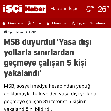
26
°
İstanbul
"Haberin İşçisi"
Açık
Adana
Gündem
Spor
Ekonomi
İşçinin Gündemi
Adıyaman
Genel
İşçi Haber
Afyonkarahi
MSB duyurdu! 'Yasa dışı
Ağrı
yollarla sınırlardan
Amasya
geçmeye çalışan 5 kişi
Ankara
yakalandı'
Antalya
MSB, sosyal medya hesabından yaptığı
Artvin
açıklamayla Türkiye'den yasa dışı yollarla
Aydın
geçmeye çalışan 3'ü terörist 5 kişinin
Balıkesir
yakalandığını bildirdi.