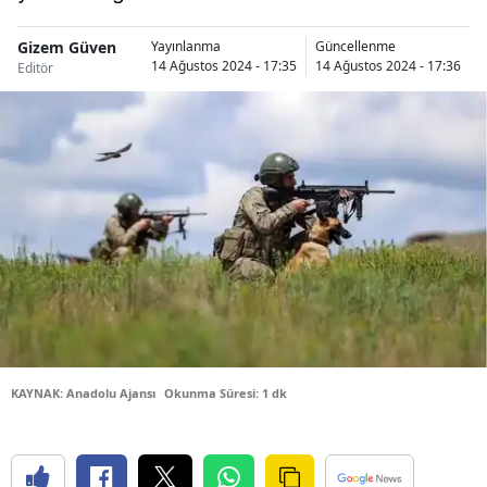
Bilecik
Gizem Güven
Yayınlanma
Güncellenme
14 Ağustos 2024 - 17:35
14 Ağustos 2024 - 17:36
Bingöl
Editör
Bitlis
Bolu
Burdur
Bursa
Çanakkale
Çankırı
Çorum
KAYNAK: Anadolu Ajansı
Okunma Süresi: 1 dk
Denizli
Diyarbakır