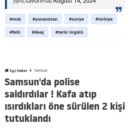
(@tcsavunma)
August 14, 2024
Malatya
#msb
#yunanistan
#suriye
#türkiye
Manisa
#fetö
#deaş
#terör örgütü
Kahramanm
Mardin
Muğla
Muş
Samsun
İşçi Haber
Samsun'da polise
Nevşehir
saldırdılar ! Kafa atıp
Niğde
ısırdıkları öne sürülen 2 kişi
Ordu
tutuklandı
Rize
Sakarya