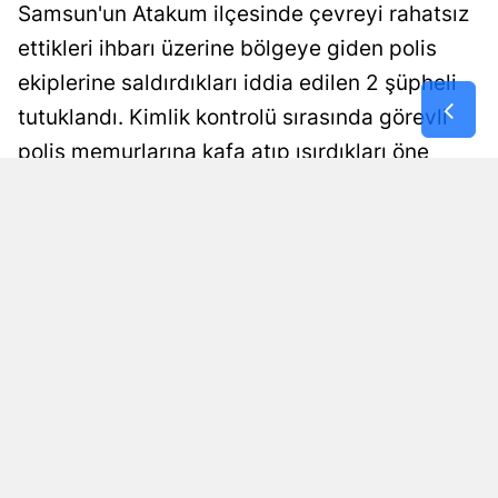
Samsun'un Atakum ilçesinde çevreyi rahatsız
Samsun
ettikleri ihbarı üzerine bölgeye giden polis
ekiplerine saldırdıkları iddia edilen 2 şüpheli
Siirt
tutuklandı. Kimlik kontrolü sırasında görevli
Sinop
polis memurlarına kafa atıp ısırdıkları öne
Sivas
sürülen A.A. ve U.Ş., çıkarıldıkları nöbetçi
mahkemece cezaevine gönderildi.
Tekirdağ
Tokat
Selen Albayrak Demirtürk
Yayınlanma
07 Ağustos 2026 - 16:24
Editör
Trabzon
Tunceli
Şanlıurfa
Uşak
Van