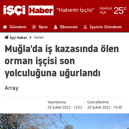
25
°
İstanbul
"Haberin İşçisi"
Açık
Adana
Gündem
Spor
Ekonomi
İşçinin Gündemi
Adıyaman
Genel
İşçi Haber
Afyonkarahi
Muğla'da iş kazasında ölen
Ağrı
orman işçisi son
Amasya
yolculuğuna uğurlandı
Ankara
Array
Antalya
Artvin
Yayınlanma
Güncellenme
26 Şubat 2022 - 13:52
26 Şubat 2022 - 14:30
Aydın
Balıkesir