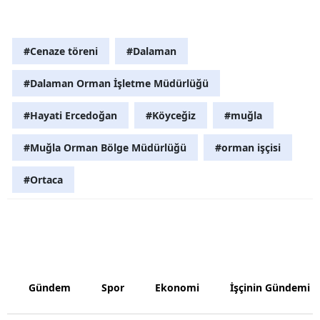
Malatya
#Cenaze töreni
#Dalaman
Manisa
Kahramanm
#Dalaman Orman İşletme Müdürlüğü
Mardin
#Hayati Ercedoğan
#Köyceğiz
#muğla
Muğla
#Muğla Orman Bölge Müdürlüğü
#orman işçisi
Muş
#Ortaca
Nevşehir
Niğde
Ordu
Rize
Gündem
Spor
Ekonomi
İşçinin Gündemi
Sakarya