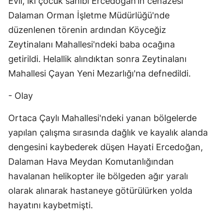
Evli, iki çocuk sahibi Ercedoğan’ın cenazesi
Mersin
Dalaman Orman İşletme Müdürlüğü'nde
düzenlenen törenin ardından Köyceğiz
İstanbul
Zeytinalanı Mahallesi'ndeki baba ocağına
İzmir
getirildi. Helallik alındıktan sonra Zeytinalanı
Mahallesi Çayan Yeni Mezarlığı'na defnedildi.
Kars
Kastamonu
- Olay
Kayseri
Ortaca Çaylı Mahallesi'ndeki yanan bölgelerde
yapılan çalışma sırasında dağlık ve kayalık alanda
Kırklareli
dengesini kaybederek düşen Hayati Ercedoğan,
Kırşehir
Dalaman Hava Meydan Komutanlığından
Kocaeli
havalanan helikopter ile bölgeden ağır yaralı
olarak alınarak hastaneye götürülürken yolda
Konya
hayatını kaybetmişti.
Kütahya