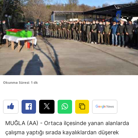
Bilecik
Bingöl
Bitlis
Bolu
Burdur
Bursa
Çanakkale
Okunma Süresi: 1 dk
Çankırı
Çorum
Denizli
MUĞLA (AA) - Ortaca ilçesinde yanan alanlarda
çalışma yaptığı sırada kayalıklardan düşerek
Diyarbakır