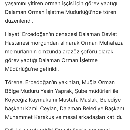
yaşamını yitiren orman işçisi için görev yaptığı
Edirne
Dalaman Orman İşletme Müdürlüğü'nde tören
Elazığ
düzenlendi.
Erzincan
Hayati Ercedoğan'ın cenazesi Dalaman Devlet
Hastanesi morgundan alınarak Orman Muhafaza
Erzurum
memurlarının omzunda arazöz şoförü olarak
Eskişehir
görev yaptığı Dalaman Orman İşletme
Gaziantep
Müdürlüğü'ne getirildi.
Giresun
Törene, Ercedoğan’ın yakınları, Muğla Orman
Gümüşhan
Bölge Müdürü Yasin Yaprak, Şube müdürleri ile
Köyceğiz Kaymakamı Mustafa Maslak, Belediye
Hakkari
başkanı Kamil Ceylan, Dalaman Belediye Başkanı
Hatay
Muhammet Karakuş ve mesai arkadaşları katıldı.
Isparta