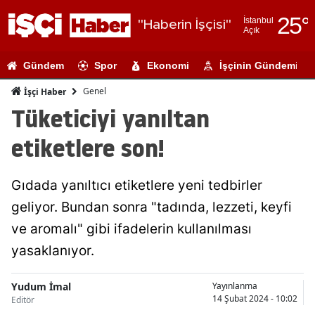
25
°
İstanbul
"Haberin İşçisi"
Açık
Adana
Gündem
Spor
Ekonomi
İşçinin Gündemi
Adıyaman
Genel
İşçi Haber
Afyonkarahi
Tüketiciyi yanıltan
Ağrı
etiketlere son!
Amasya
Gıdada yanıltıcı etiketlere yeni tedbirler
Ankara
geliyor. Bundan sonra "tadında, lezzeti, keyfi
Antalya
ve aromalı" gibi ifadelerin kullanılması
Artvin
yasaklanıyor.
Aydın
Yudum İmal
Yayınlanma
14 Şubat 2024 - 10:02
Editör
Balıkesir