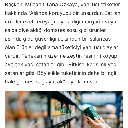
Başkanı Mücahit Taha Özkaya, yanıltıcı etiketler
Malatya
hakkında "Aslında koruyucu bir unsurdur. Satılan
Manisa
ürünler evet tereyağı diye aldığı margarin veya
salça diye aldığı domates sosu gibi ürünler
Kahramanm
aslında gıda güvenliği açısından bir sakıncası
Mardin
olan ürünler değil ama tüketiciyi yanıltıcı olaylar
vardır. Tenekenin üzerine zeytin resmini koyup
Muğla
ayçiçek yağı satanlar gibi. Bitkisel karışımlı yağ
Muş
satanlar gibi. Böylelikle tüketicinin daha bilinçli
Nevşehir
hale gelmesi sağlayacak" diye konuştu.
Niğde
Ordu
Rize
Sakarya