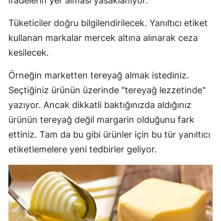
ifadelerin yer alması yasaklanıyor.
Edirne
Tüketiciler doğru bilgilendirilecek. Yanıltıcı etiket
Elazığ
kullanan markalar mercek altına alınarak ceza
kesilecek.
Erzincan
Erzurum
Örneğin marketten tereyağ almak istediniz.
Seçtiğiniz ürünün üzerinde "tereyağ lezzetinde"
Eskişehir
yazıyor. Ancak dikkatli baktığınızda aldığınız
Gaziantep
ürünün tereyağ değil margarin olduğunu fark
Giresun
ettiniz. Tam da bu gibi ürünler için bu tür yanıltıcı
etiketlemelere yeni tedbirler geliyor.
Gümüşhan
Hakkari
Hatay
Isparta