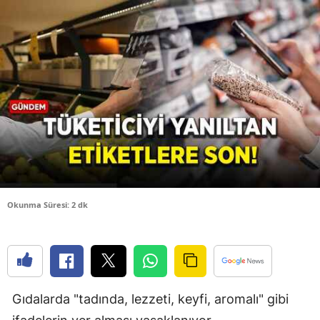
Bilecik
Bingöl
Bitlis
Bolu
Burdur
Bursa
Çanakkale
Okunma Süresi: 2 dk
Çankırı
Çorum
Denizli
Gıdalarda "tadında, lezzeti, keyfi, aromalı" gibi
Diyarbakır