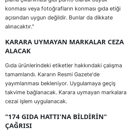
konması veya fotoğrafların konması gıda etiği
Yozgat
açısından uygun değildir. Bunlar da dikkate
Zonguldak
alınacaktır."
Aksaray
KARARA UYMAYAN MARKALAR CEZA
Bayburt
ALACAK
Karaman
Gıda ürünlerindeki etiketler hakkındaki çalışma
Kırıkkale
tamamlandı. Kararın Resmi Gazete'de
yayımlanması bekleniyor. Uygulamaya geçiş
Batman
takvime bağlanacak. Karara uymayan markalara
Şırnak
cezai işlem uygulanacak.
Bartın
"174 GIDA HATTI'NA BİLDİRİN"
Ardahan
ÇAĞRISI
Iğdır