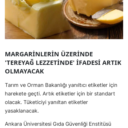
Mersin
İstanbul
İzmir
Kars
MARGARİNLERİN ÜZERİNDE
Kastamonu
'TEREYAĞ LEZZETİNDE' İFADESİ ARTIK
Kayseri
OLMAYACAK
Kırklareli
Tarım ve Orman Bakanlığı yanıltıcı etiketler için
Kırşehir
harekete geçti. Artık etiketler için bir standart
Kocaeli
olacak. Tüketiciyi yanıltan etiketler
yasaklanacak.
Konya
Ankara Üniversitesi Gıda Güvenliği Enstitüsü
Kütahya