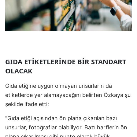
Samsun
Siirt
Sinop
Sivas
GIDA ETİKETLERİNDE BİR STANDART
Tekirdağ
OLACAK
Tokat
Gıda etiğine uygun olmayan unsurların da
Trabzon
etiketlerde yer alamayacağını belirten Özkaya şu
Tunceli
şekilde ifade etti:
Şanlıurfa
"Gıda etiği açısından ön plana çıkarılan bazı
Uşak
unsurlar, fotoğraflar olabiliyor. Bazı harflerin ön
Van
plana çıkarılması gibi punto olarak büyük