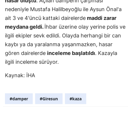
hasar oluştu
. Açılan damperin çarpması
Mersin
nedeniyle Mustafa Halilbeyoğlu ile Aysun Önal'a
ait 3 ve 4'üncü kattaki dairelerde
maddi zarar
İstanbul
meydana geldi.
İhbar üzerine olay yerine polis ve
İzmir
ilgili ekipler sevk edildi. Olayda herhangi bir can
kaybı ya da yaralanma yaşanmazken, hasar
Kars
gören dairelerde
inceleme başlatıldı
. Kazayla
Kastamonu
ilgili inceleme sürüyor.
Kayseri
Kaynak: İHA
Kırklareli
Kırşehir
#damper
#Giresun
#kaza
Kocaeli
Konya
Kütahya