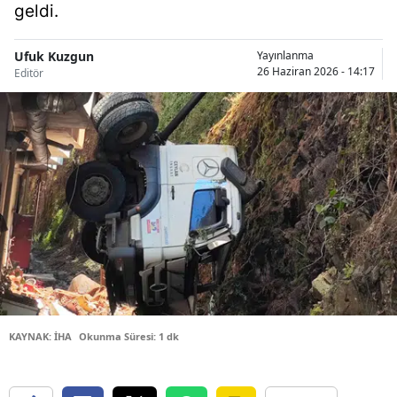
geldi.
Bilecik
Bingöl
Ufuk Kuzgun
Yayınlanma
26 Haziran 2026 - 14:17
Editör
Bitlis
Bolu
Burdur
Bursa
Çanakkale
Çankırı
Çorum
KAYNAK: İHA
Okunma Süresi: 1 dk
Denizli
Diyarbakır