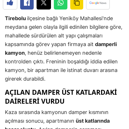
Edirne
Tirebolu
ilçesine bağlı Yeniköy Mahallesi'nde
Elazığ
meydana gelen olayla ilgili edinilen bilgilere göre,
Erzincan
mahallede sürdürülen alt yapı çalışmaları
Erzurum
kapsamında görev yapan firmaya ait
damperli
kamyon
, henüz belirlenemeyen nedenle
Eskişehir
kontrolden çıktı. Freninin boşaldığı iddia edilen
Gaziantep
kamyon, bir apartman ile istinat duvarı arasına
Giresun
girerek durabildi.
Gümüşhan
AÇILAN DAMPER ÜST KATLARDAKI
DAIRELERI VURDU
Hakkari
Kaza sırasında kamyonun damper kısmının
Hatay
açılması sonucu, apartmanın
üst katlarında
Isparta