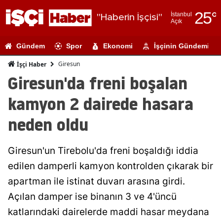
25
°
İstanbul
"Haberin İşçisi"
Açık
Adana
Gündem
Spor
Ekonomi
İşçinin Gündemi
Adıyaman
Giresun
İşçi Haber
Afyonkarahi
Giresun'da freni boşalan
Ağrı
kamyon 2 dairede hasara
Amasya
neden oldu
Ankara
Giresun'un Tirebolu'da freni boşaldığı iddia
Antalya
edilen damperli kamyon kontrolden çıkarak bir
Artvin
apartman ile istinat duvarı arasına girdi.
Aydın
Açılan damper ise binanın 3 ve 4'üncü
katlarındaki dairelerde maddi hasar meydana
Balıkesir