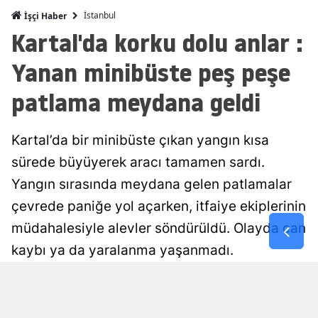
İstanbul
İşçi Haber
Malatya
Kartal'da korku dolu anlar :
Manisa
Yanan minibüste peş peşe
Kahramanm
patlama meydana geldi
Mardin
Muğla
Kartal’da bir minibüste çıkan yangın kısa
sürede büyüyerek aracı tamamen sardı.
Muş
Yangın sırasında meydana gelen patlamalar
Nevşehir
çevrede paniğe yol açarken, itfaiye ekiplerinin
Niğde
müdahalesiyle alevler söndürüldü. Olayda can
kaybı ya da yaralanma yaşanmadı.
Ordu
Rize
Damla Eroğlu
Yayınlanma
07 Ağustos 2026 - 00:56
Editör
Sakarya