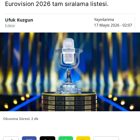
Eurovision 2026 tam sıralama listesi.
Bilecik
Bingöl
Ufuk Kuzgun
Yayınlanma
17 Mayıs 2026 - 02:07
Editör
Bitlis
Bolu
Burdur
Bursa
Çanakkale
Çankırı
Çorum
Okunma Süresi: 2 dk
Denizli
Diyarbakır