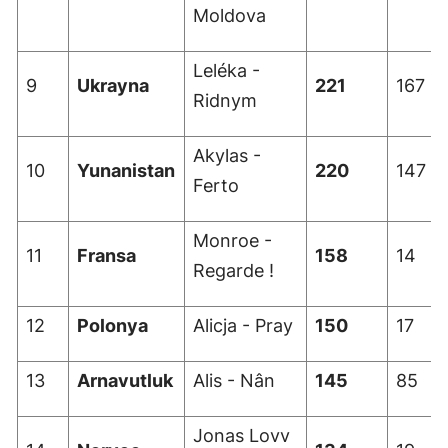
Moldova
Yozgat
Leléka -
Zonguldak
9
Ukrayna
221
167
Ridnym
Aksaray
Akylas -
Bayburt
10
Yunanistan
220
147
Ferto
Karaman
Monroe -
Kırıkkale
11
Fransa
158
14
Regarde !
Batman
Şırnak
12
Polonya
Alicja - Pray
150
17
Bartın
13
Arnavutluk
Alis - Nân
145
85
Ardahan
Jonas Lovv
Iğdır