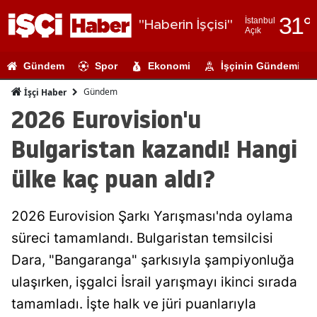
31
°
İstanbul
"Haberin İşçisi"
Açık
Adana
Gündem
Spor
Ekonomi
İşçinin Gündemi
Adıyaman
Gündem
İşçi Haber
Afyonkarahi
2026 Eurovision'u
Ağrı
Bulgaristan kazandı! Hangi
Amasya
ülke kaç puan aldı?
Ankara
2026 Eurovision Şarkı Yarışması'nda oylama
Antalya
süreci tamamlandı. Bulgaristan temsilcisi
Artvin
Dara, "Bangaranga" şarkısıyla şampiyonluğa
Aydın
ulaşırken, işgalci İsrail yarışmayı ikinci sırada
tamamladı. İşte halk ve jüri puanlarıyla
Balıkesir