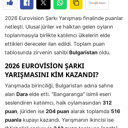
Edirne
2026 Eurovision Şarkı Yarışması finalinde puanlar
Elazığ
netleşti. Ulusal jüriler ve halktan gelen oyların
Erzincan
toplanmasıyla birlikte katılımcı ülkelerin elde
Erzurum
ettikleri dereceler ilan edildi. Toplam puan
tablosunda zirvenin sahibi
Bulgaristan
oldu.
Eskişehir
2026 EUROVISION ŞARKI
Gaziantep
YARIŞMASINI KIM KAZANDI?
Giresun
Yarışmada birinciliği, Bulgaristan adına sahne
Gümüşhan
alan
Dara
elde etti. "Bangaranga" isimli eseri
Hakkari
seslendiren katılımcı, halk oylamasından
312
puan
, jüriden ise
204 puan
alarak toplamda
516
Hatay
puanla
kupayı kazandı. Yarışmanın ikincisi ise
Isparta