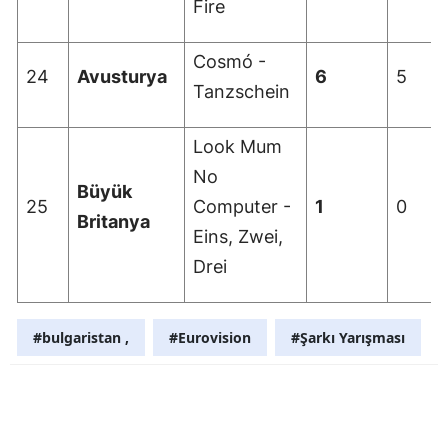
Fire
Cosmó -
24
Avusturya
6
5
Tanzschein
Look Mum
No
Büyük
25
Computer -
1
0
Britanya
Eins, Zwei,
Drei
#bulgaristan ,
#Eurovision
#Şarkı Yarışması