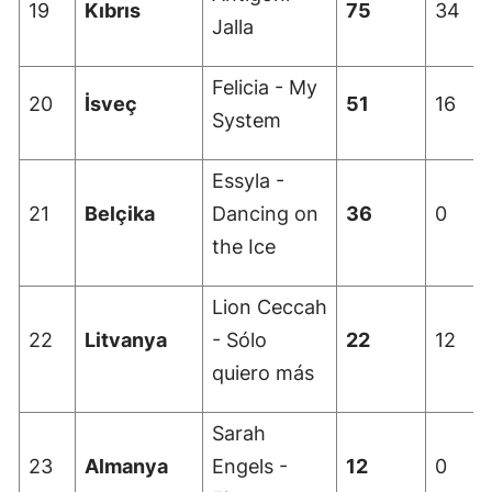
19
Kıbrıs
75
34
Jalla
Felicia - My
20
İsveç
51
16
System
Essyla -
21
Belçika
Dancing on
36
0
the Ice
Lion Ceccah
22
Litvanya
- Sólo
22
12
quiero más
Sarah
23
Almanya
Engels -
12
0