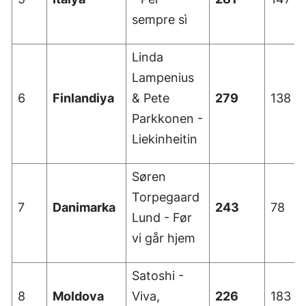
sempre sì
Samsun
Siirt
Linda
Lampenius
Sinop
6
Finlandiya
& Pete
279
138
Sivas
Parkkonen -
Tekirdağ
Liekinheitin
Tokat
Søren
Trabzon
Torpegaard
7
Danimarka
243
78
Lund - Før
Tunceli
vi går hjem
Şanlıurfa
Satoshi -
Uşak
8
Moldova
Viva,
226
183
Van