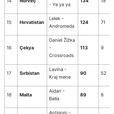
14
Norveç
134
19
- Ya ya ya
Yalova
Lelek -
Karabük
15
Hırvatistan
124
71
Andromeda
Kilis
Daniel Žižka
Osmaniye
16
Çekya
-
113
9
Düzce
Crossroads
Lavina -
17
Sırbistan
90
52
Kraj mene
Aidan -
18
Malta
89
8
Bella
Antigoni -