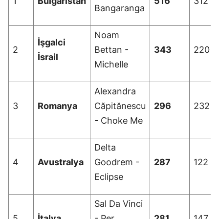
1
Bulgaristan
516
312
Bangaranga
Malatya
Noam
Manisa
İşgalci
2
Bettan -
343
220
Kahramanm
İsrail
Michelle
Mardin
Alexandra
Muğla
3
Romanya
Căpitănescu
296
232
Muş
- Choke Me
Nevşehir
Delta
Niğde
4
Avustralya
Goodrem -
287
122
Ordu
Eclipse
Rize
Sal Da Vinci
Sakarya
5
İtalya
- Per
281
147