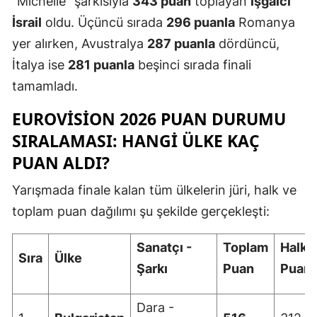
"Michelle" şarkısıyla
343 puan
toplayan
işgalci
Mersin
İsrail
oldu. Üçüncü sırada
296 puanla
Romanya
yer alırken, Avustralya
287 puanla
dördüncü,
İstanbul
İtalya ise
281 puanla
beşinci sırada finali
İzmir
tamamladı.
Kars
EUROVISION 2026 PUAN DURUMU
Kastamonu
SIRALAMASI: HANGI ÜLKE KAÇ
PUAN ALDI?
Kayseri
Yarışmada finale kalan tüm ülkelerin jüri, halk ve
Kırklareli
toplam puan dağılımı şu şekilde gerçekleşti:
Kırşehir
Sanatçı -
Toplam
Halk
Kocaeli
Sıra
Ülke
Şarkı
Puan
Puanı
Konya
Dara -
Kütahya