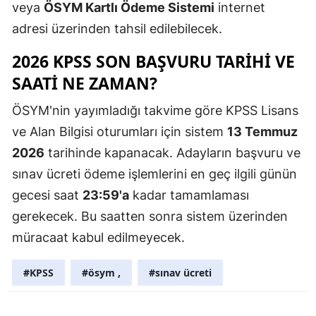
veya
ÖSYM Kartlı Ödeme Sistemi
internet
Malatya
adresi üzerinden tahsil edilebilecek.
Manisa
2026 KPSS SON BAŞVURU TARIHI VE
SAATI NE ZAMAN?
Kahramanm
Mardin
ÖSYM'nin yayımladığı takvime göre KPSS Lisans
ve Alan Bilgisi oturumları için sistem
13 Temmuz
Muğla
2026
tarihinde kapanacak. Adayların başvuru ve
Muş
sınav ücreti ödeme işlemlerini en geç ilgili günün
gecesi saat
23:59'a
kadar tamamlaması
Nevşehir
gerekecek. Bu saatten sonra sistem üzerinden
Niğde
müracaat kabul edilmeyecek.
Ordu
#KPSS
#ösym ,
#sınav ücreti
Rize
Sakarya