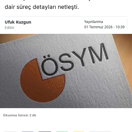
dair süreç detayları netleşti.
Bilecik
Bingöl
Ufuk Kuzgun
Yayınlanma
01 Temmuz 2026 - 10:39
Editör
Bitlis
Bolu
Burdur
Bursa
Çanakkale
Çankırı
Çorum
Denizli
Okunma Süresi: 2 dk
Diyarbakır