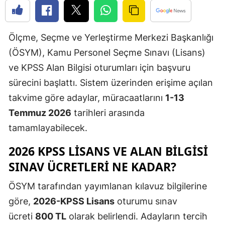
Edirne
Elazığ
Ölçme, Seçme ve Yerleştirme Merkezi Başkanlığı
(ÖSYM), Kamu Personel Seçme Sınavı (Lisans)
Erzincan
ve KPSS Alan Bilgisi oturumları için başvuru
Erzurum
sürecini başlattı. Sistem üzerinden erişime açılan
Eskişehir
takvime göre adaylar, müracaatlarını
1-13
Temmuz 2026
tarihleri arasında
Gaziantep
tamamlayabilecek.
Giresun
2026 KPSS LISANS VE ALAN BILGISI
Gümüşhan
SINAV ÜCRETLERI NE KADAR?
Hakkari
ÖSYM tarafından yayımlanan kılavuz bilgilerine
Hatay
göre,
2026-KPSS Lisans
oturumu sınav
ücreti
800 TL
olarak belirlendi. Adayların tercih
Isparta