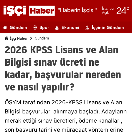
24
°
İstanbul
"Haberin İşçisi"
Açık
Adana
Gündem
Spor
Ekonomi
İşçinin Gündemi
Adıyaman
Gündem
İşçi Haber
Afyonkarahi
2026 KPSS Lisans ve Alan
Ağrı
Bilgisi sınav ücreti ne
Amasya
kadar, başvurular nereden
Ankara
ve nasıl yapılır?
Antalya
ÖSYM tarafından 2026-KPSS Lisans ve Alan
Artvin
Bilgisi başvuruları alınmaya başladı. Adayların
Aydın
merak ettiği sınav ücretleri, ödeme kanalları,
Balıkesir
son başvuru tarihi ve müracaat yöntemlerine