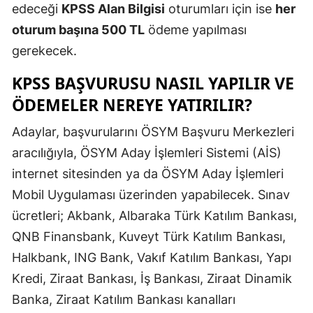
edeceği
KPSS Alan Bilgisi
oturumları için ise
her
Mersin
oturum başına 500 TL
ödeme yapılması
İstanbul
gerekecek.
İzmir
KPSS BAŞVURUSU NASIL YAPILIR VE
ÖDEMELER NEREYE YATIRILIR?
Kars
Adaylar, başvurularını ÖSYM Başvuru Merkezleri
Kastamonu
aracılığıyla, ÖSYM Aday İşlemleri Sistemi (AİS)
Kayseri
internet sitesinden ya da ÖSYM Aday İşlemleri
Kırklareli
Mobil Uygulaması üzerinden yapabilecek. Sınav
ücretleri; Akbank, Albaraka Türk Katılım Bankası,
Kırşehir
QNB Finansbank, Kuveyt Türk Katılım Bankası,
Kocaeli
Halkbank, ING Bank, Vakıf Katılım Bankası, Yapı
Konya
Kredi, Ziraat Bankası, İş Bankası, Ziraat Dinamik
Banka, Ziraat Katılım Bankası kanalları
Kütahya