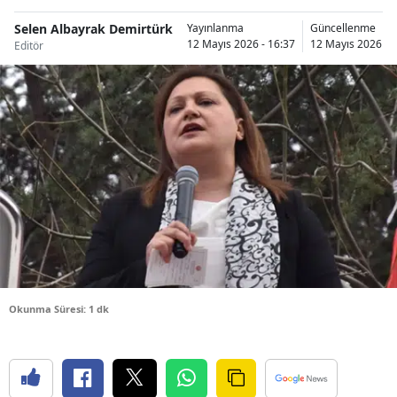
Bilecik
Selen Albayrak Demirtürk
Yayınlanma
Güncellenme
12 Mayıs 2026 - 16:37
12 Mayıs 2026 - 
Editör
Bingöl
Bitlis
Bolu
Burdur
Bursa
Çanakkale
Çankırı
Çorum
Okunma Süresi: 1 dk
Denizli
Diyarbakır