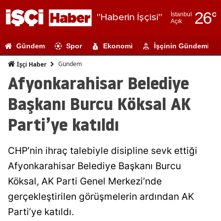
26
°
İstanbul
"Haberin İşçisi"
Açık
Adana
Gündem
Spor
Ekonomi
İşçinin Gündemi
Adıyaman
Gündem
İşçi Haber
Afyonkarahi
Afyonkarahisar Belediye
Ağrı
Başkanı Burcu Köksal AK
Amasya
Parti’ye katıldı
Ankara
CHP’nin ihraç talebiyle disipline sevk ettiği
Antalya
Afyonkarahisar Belediye Başkanı Burcu
Artvin
Köksal, AK Parti Genel Merkezi’nde
Aydın
gerçekleştirilen görüşmelerin ardından AK
Parti’ye katıldı.
Balıkesir