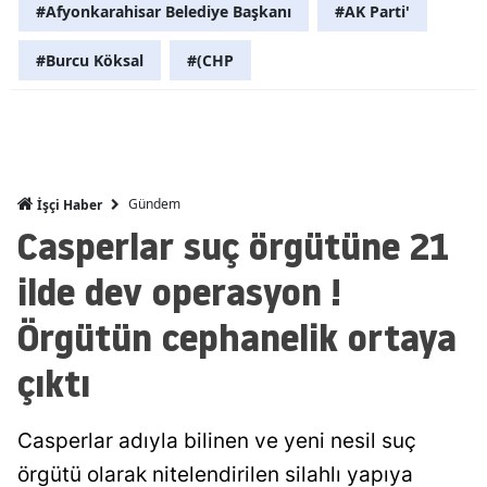
#Afyonkarahisar Belediye Başkanı
#AK Parti'
Malatya
#Burcu Köksal
#(CHP
Manisa
Kahramanm
Mardin
Gündem
İşçi Haber
Muğla
Casperlar suç örgütüne 21
Muş
ilde dev operasyon !
Nevşehir
Örgütün cephanelik ortaya
Niğde
çıktı
Ordu
Rize
Casperlar adıyla bilinen ve yeni nesil suç
örgütü olarak nitelendirilen silahlı yapıya
Sakarya