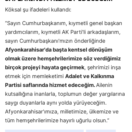
Mersin
Köksal şu ifadeleri kullandı:
İstanbul
“Sayın Cumhurbaşkanım, kıymetli genel başkan
yardımcılarım, kıymetli AK Parti'li arkadaşlarım,
İzmir
sayın Cumhurbaşkanı'mızın önderliğinde
Kars
Afyonkarahisar'da başta kentsel dönüşüm
Kastamonu
olmak üzere hemşehrilerimize söz verdiğimiz
birçok projeyi hayata geçirmek
, şehrimizi inşa
Kayseri
etmek için memleketimi
Adalet ve Kalkınma
Kırklareli
Partisi saflarında hizmet edeceğim.
Ailenin
Kırşehir
kutsallığına inanlarla, toplumun değer yargılarına
saygı duyanlarla aynı yolda yürüyeceğim.
Kocaeli
Afyonkarahisar'ımıza, milletimize, ülkemize ve
Konya
tüm hemşehrilerimize hayırlı uğurlu olsun.”
Kütahya