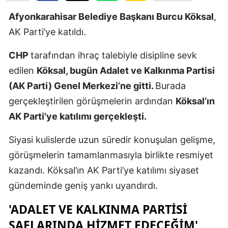
Edirne
Afyonkarahisar Belediye Başkanı Burcu Köksal
,
AK Parti’ye katıldı.
Elazığ
Erzincan
CHP
tarafından ihraç talebiyle disipline sevk
edilen
Köksal, bugün Adalet ve Kalkınma Partisi
Erzurum
(AK Parti) Genel Merkezi’ne gitti.
Burada
Eskişehir
gerçekleştirilen görüşmelerin ardından
Köksal’ın
AK Parti'ye katılımı gerçekleşti.
Gaziantep
Giresun
Siyasi kulislerde uzun süredir konuşulan gelişme,
görüşmelerin tamamlanmasıyla birlikte resmiyet
Gümüşhan
kazandı. Köksal’ın AK Parti’ye katılımı siyaset
Hakkari
gündeminde geniş yankı uyandırdı.
Hatay
'ADALET VE KALKINMA PARTISI
Isparta
SAFLARINDA HIZMET EDECEĞIM'