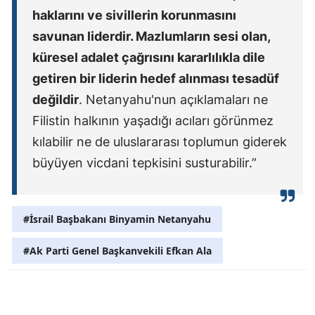
haklarını ve sivillerin korunmasını
Malatya
savunan liderdir. Mazlumların sesi olan,
Manisa
küresel adalet çağrısını kararlılıkla dile
getiren bir liderin hedef alınması tesadüf
Kahramanm
değildir
. Netanyahu'nun açıklamaları ne
Mardin
Filistin halkının yaşadığı acıları görünmez
Muğla
kılabilir ne de uluslararası toplumun giderek
büyüyen vicdani tepkisini susturabilir.”
Muş
Nevşehir
#İsrail Başbakanı Binyamin Netanyahu
Niğde
#Ak Parti Genel Başkanvekili Efkan Ala
Ordu
Rize
Sakarya