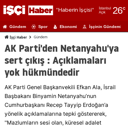
26
°
İstanbul
"Haberin İşçisi"
Açık
Adana
Gündem
Spor
Ekonomi
İşçinin Gündemi
Adıyaman
Gündem
İşçi Haber
Afyonkarahi
AK Parti'den Netanyahu'ya
Ağrı
sert çıkış : Açıklamaları
Amasya
yok hükmündedir
Ankara
AK Parti Genel Başkanvekili Efkan Ala, İsrail
Antalya
Başbakanı Binyamin Netanyahu’nun
Artvin
Cumhurbaşkanı Recep Tayyip Erdoğan’a
Aydın
yönelik açıklamalarına tepki göstererek,
''Mazlumların sesi olan, küresel adalet
Balıkesir