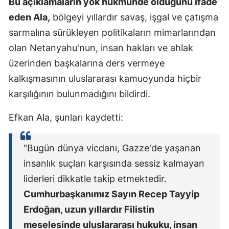
Bu açıklamaların yok hükmünde olduğunu ifade
Mersin
eden Ala,
bölgeyi yıllardır savaş, işgal ve çatışma
sarmalına sürükleyen politikaların mimarlarından
İstanbul
olan Netanyahu'nun, insan hakları ve ahlak
İzmir
üzerinden başkalarına ders vermeye
Kars
kalkışmasının uluslararası kamuoyunda hiçbir
karşılığının bulunmadığını bildirdi.
Kastamonu
Efkan Ala, şunları kaydetti:
Kayseri
Kırklareli
“Bugün dünya vicdanı, Gazze'de yaşanan
Kırşehir
insanlık suçları karşısında sessiz kalmayan
liderleri dikkatle takip etmektedir.
Kocaeli
Cumhurbaşkanımız Sayın Recep Tayyip
Konya
Erdoğan, uzun yıllardır Filistin
Kütahya
meselesinde uluslararası hukuku, insan