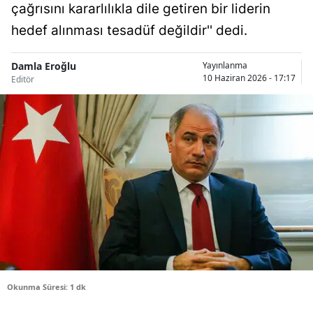
çağrısını kararlılıkla dile getiren bir liderin
Bilecik
hedef alınması tesadüf değildir'' dedi.
Bingöl
Damla Eroğlu
Yayınlanma
Bitlis
10 Haziran 2026 - 17:17
Editör
Bolu
Burdur
Bursa
Çanakkale
Çankırı
Çorum
Denizli
Okunma Süresi: 1 dk
Diyarbakır