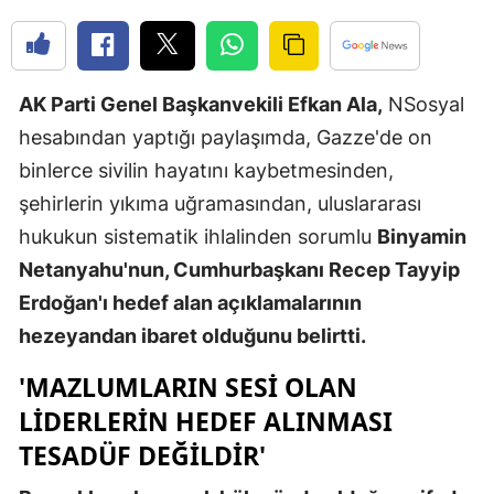
Edirne
Elazığ
AK Parti Genel Başkanvekili Efkan Ala,
NSosyal
Erzincan
hesabından yaptığı paylaşımda, Gazze'de on
Erzurum
binlerce sivilin hayatını kaybetmesinden,
şehirlerin yıkıma uğramasından, uluslararası
Eskişehir
hukukun sistematik ihlalinden sorumlu
Binyamin
Gaziantep
Netanyahu'nun, Cumhurbaşkanı Recep Tayyip
Giresun
Erdoğan'ı hedef alan açıklamalarının
hezeyandan ibaret olduğunu belirtti.
Gümüşhan
'MAZLUMLARIN SESI OLAN
Hakkari
LIDERLERIN HEDEF ALINMASI
Hatay
TESADÜF DEĞILDIR'
Isparta