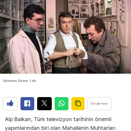
Bilecik
Bingöl
Bitlis
Bolu
Burdur
Bursa
Çanakkale
Okunma Süresi: 1 dk
Çankırı
Çorum
Denizli
Alp Balkan, Türk televizyon tarihinin önemli
Diyarbakır
yapımlarından biri olan Mahallenin Muhtarları