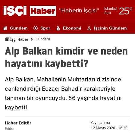
25
°
İstanbul
"Haberin İşçisi"
Açık
Adana
Gündem
Spor
Ekonomi
İşçinin Gündemi
Adıyaman
Gündem
İşçi Haber
Afyonkarahi
Alp Balkan kimdir ve neden
Ağrı
hayatını kaybetti?
Amasya
Alp Balkan, Mahallenin Muhtarları dizisinde
Ankara
canlandırdığı Eczacı Bahadır karakteriyle
Antalya
tanınan bir oyuncuydu. 56 yaşında hayatını
Artvin
kaybetti.
Aydın
Haber Editör
Yayınlanma
12 Mayıs 2026 - 16:30
Editör
Balıkesir