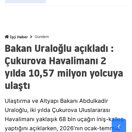
Mersin
İstanbul
İzmir
Gündem
İşçi Haber
Bakan Uraloğlu açıkladı :
Kars
Çukurova Havalimanı 2
Kastamonu
yılda 10,57 milyon yolcuya
Kayseri
Kırklareli
ulaştı
Kırşehir
Ulaştırma ve Altyapı Bakanı Abdulkadir
Kocaeli
Uraloğlu, iki yılda Çukurova Uluslararası
Konya
Havalimanı yaklaşık 68 bin uçağın iniş-kalkış
yaptığını açıklarken, 2026’nın ocak-temmuz
Kütahya