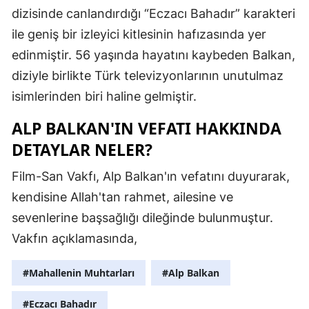
dizisinde canlandırdığı “Eczacı Bahadır” karakteri
Edirne
ile geniş bir izleyici kitlesinin hafızasında yer
Elazığ
edinmiştir. 56 yaşında hayatını kaybeden Balkan,
Erzincan
diziyle birlikte Türk televizyonlarının unutulmaz
isimlerinden biri haline gelmiştir.
Erzurum
ALP BALKAN'IN VEFATI HAKKINDA
Eskişehir
DETAYLAR NELER?
Gaziantep
Film-San Vakfı, Alp Balkan'ın vefatını duyurarak,
Giresun
kendisine Allah'tan rahmet, ailesine ve
Gümüşhan
sevenlerine başsağlığı dileğinde bulunmuştur.
Vakfın açıklamasında,
Hakkari
Hatay
#Mahallenin Muhtarları
#Alp Balkan
Isparta
#Eczacı Bahadır