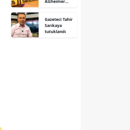
Alzheimer
hastası ölü
bulundu
Gazeteci Tahir
Sarıkaya
tutuklandı