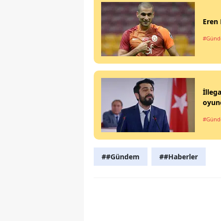
Eren 
#Gün
İlleg
oyunc
#Gün
##Gündem
##Haberler