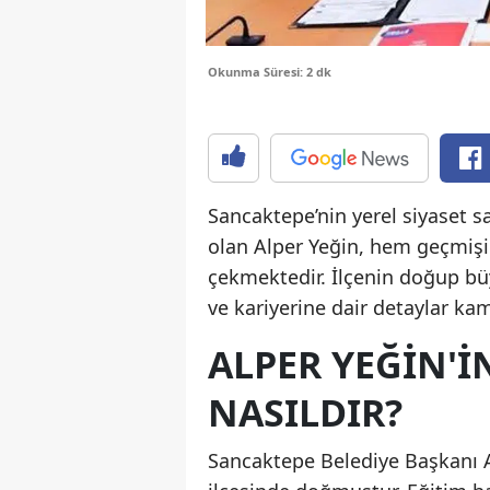
Okunma Süresi: 2 dk
Sancaktepe’nin yerel siyaset s
olan Alper Yeğin, hem geçmişi 
çekmektedir. İlçenin doğup büy
ve kariyerine dair detaylar ka
ALPER YEĞIN'IN
NASILDIR?
Sancaktepe Belediye Başkanı A