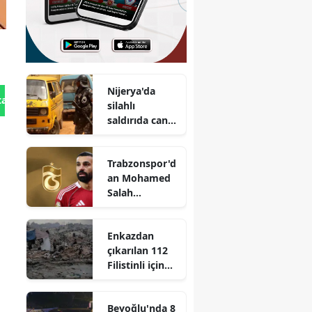
Nijerya'da
tan Gönder
silahlı
saldırıda can
kaybı 21'e
yükseldi
Trabzonspor'd
an Mohamed
Salah
açıklaması
Enkazdan
çıkarılan 112
Filistinli için
toplu cenaze
töreni
Beyoğlu'nda 8
düzenlendi