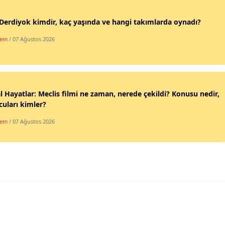
Samsun
Derdiyok kimdir, kaç yaşında ve hangi takımlarda oynadı?
Siirt
dem
/ 07 Ağustos 2026
Sinop
Sivas
al Hayatlar: Meclis filmi ne zaman, nerede çekildi? Konusu nedir,
Tekirdağ
uları kimler?
Tokat
dem
/ 07 Ağustos 2026
Trabzon
Tunceli
Şanlıurfa
Uşak
Van