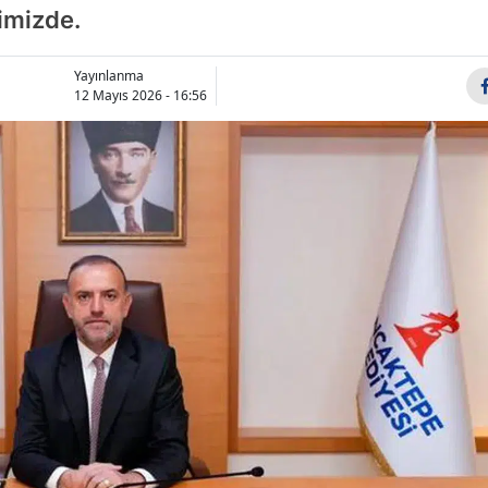
imizde.
Bilecik
Bingöl
Yayınlanma
12 Mayıs 2026 - 16:56
Bitlis
Bolu
Burdur
Bursa
Çanakkale
Çankırı
Çorum
Denizli
Diyarbakır