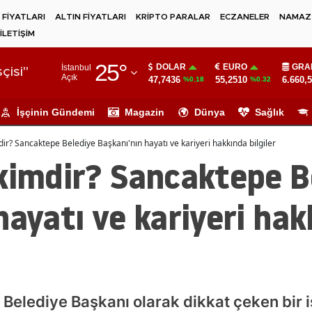
 FİYATLARI
ALTIN FİYATLARI
KRİPTO PARALAR
ECZANELER
NAMAZ 
İLETİŞİM
Adana
25
°
DOLAR
EURO
GRA
İstanbul
Adıyaman
çisi"
Açık
47,7436
55,2510
6.660,
%0.18
%0.32
Afyonkarahisar
İşçinin Gündemi
Magazin
Dünya
Sağlık
Ağrı
ir? Sancaktepe Belediye Başkanı'nın hayatı ve kariyeri hakkında bilgiler
Amasya
 kimdir? Sancaktepe B
Ankara
hayatı ve kariyeri ha
Antalya
Artvin
Aydın
Balıkesir
Belediye Başkanı olarak dikkat çeken bir is