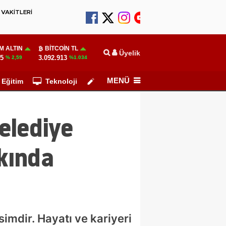
VAKİTLERİ
M ALTIN
BITCOIN TL
Üyelik
55
3.092.913
% 2,59
%1.034
MENÜ
Eğitim
Teknoloji
Köşe Yazarları
elediye
kkında
imdir. Hayatı ve kariyeri