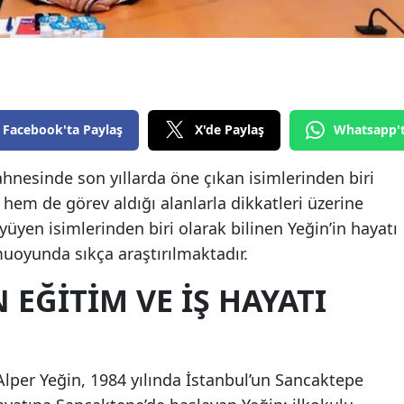
Edirne
Elazığ
Erzincan
Facebook'ta Paylaş
X'de Paylaş
Whatsapp'
Erzurum
Eskişehir
ahnesinde son yıllarda öne çıkan isimlerinden biri
hem de görev aldığı alanlarla dikkatleri üzerine
Gaziantep
üyen isimlerinden biri olarak bilinen Yeğin’in hayatı
Giresun
muoyunda sıkça araştırılmaktadır.
Gümüşhane
 EĞITIM VE İŞ HAYATI
Hakkari
Hatay
lper Yeğin, 1984 yılında İstanbul’un Sancaktepe
Isparta