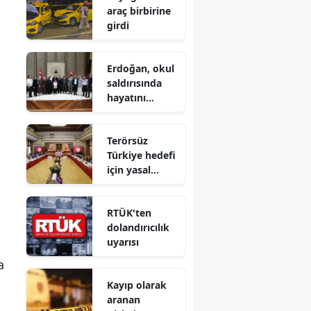
araç birbirine
girdi
Erdoğan, okul
saldırısında
hayatını
kaybeden
öğrencilerin
Terörsüz
aileleriyle
Türkiye hedefi
görüştü
için yasal
düzenleme
süreci başlıyor
RTÜK'ten
dolandırıcılık
uyarısı
a
Kayıp olarak
aranan