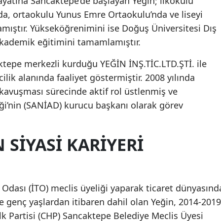
ayatına Sancaktepe’de başlayan Yeğin; ilkokulu
da, ortaokulu Yunus Emre Ortaokulu’nda ve liseyi
Mersin
ıştır. Yükseköğrenimini ise Doğuş Üniversitesi Dış
İstanbul
akademik eğitimini tamamlamıştır.
İzmir
ktepe merkezli kurduğu YEĞİN İNŞ.TİC.LTD.ŞTİ. ile
Kars
ilik alanında faaliyet göstermiştir. 2008 yılında
kavuşması sürecinde aktif rol üstlenmiş ve
Kastamonu
i’nin (SANİAD) kurucu başkanı olarak görev
Kayseri
Kırklareli
 SIYASI KARIYERI
Kırşehir
Kocaeli
Odası (İTO) meclis üyeliği yaparak ticaret dünyasınd
Konya
ine genç yaşlardan itibaren dahil olan Yeğin, 2014-2019
lk Partisi (CHP) Sancaktepe Belediye Meclis Üyesi
Kütahya