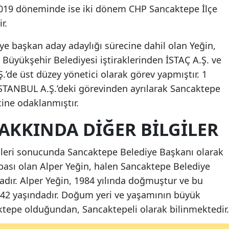
2019 döneminde ise iki dönem CHP Sancaktepe İlçe
Malatya
r.
Manisa
ye başkan aday adaylığı sürecine dahil olan Yeğin,
Kahramanmaraş
l Büyükşehir Belediyesi iştiraklerinden İSTAÇ A.Ş. ve
de üst düzey yönetici olarak görev yapmıştır. 1
Mardin
STANBUL A.Ş.’deki görevinden ayrılarak Sancaktepe
Muğla
ine odaklanmıştır.
Muş
AKKINDA DIĞER BILGILER
Nevşehir
mleri sonucunda Sancaktepe Belediye Başkanı olarak
Niğde
babası olan Alper Yeğin, halen Sancaktepe Belediye
dır. Alper Yeğin, 1984 yılında doğmuştur ve bu
Ordu
yla 42 yaşındadır. Doğum yeri ve yaşamının büyük
Rize
tepe olduğundan, Sancaktepeli olarak bilinmektedir.
Sakarya