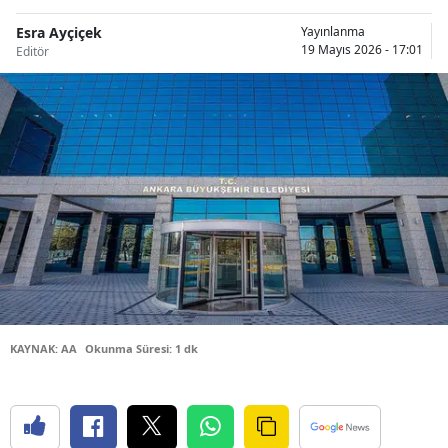
Bilecik
Esra Ayçiçek
Yayınlanma
19 Mayıs 2026 - 17:01
Editör
Bingöl
Bitlis
Bolu
Burdur
Bursa
Çanakkale
Çankırı
Çorum
KAYNAK: AA
Okunma Süresi: 1 dk
Denizli
Diyarbakır