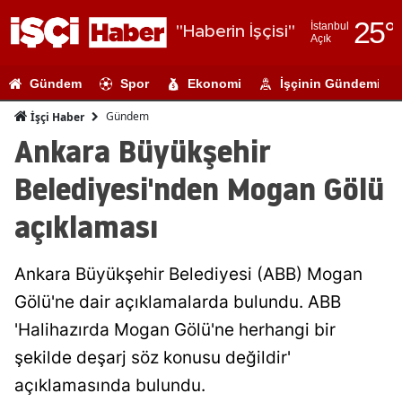
25
°
İstanbul
"Haberin İşçisi"
Açık
Adana
Gündem
Spor
Ekonomi
İşçinin Gündemi
Adıyaman
Gündem
İşçi Haber
Afyonkarahi
Ankara Büyükşehir
Ağrı
Belediyesi'nden Mogan Gölü
Amasya
açıklaması
Ankara
Ankara Büyükşehir Belediyesi (ABB) Mogan
Antalya
Gölü'ne dair açıklamalarda bulundu. ABB
Artvin
'Halihazırda Mogan Gölü'ne herhangi bir
Aydın
şekilde deşarj söz konusu değildir'
açıklamasında bulundu.
Balıkesir