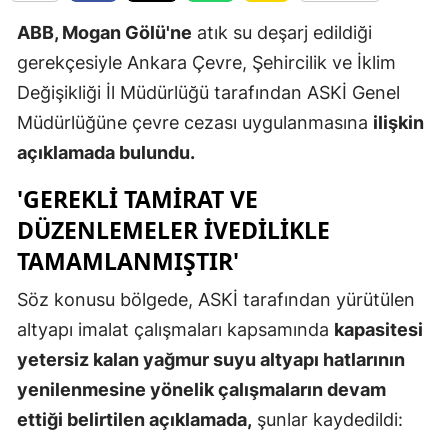
Edirne
ABB, Mogan Gölü'ne
atık su deşarj edildiği
gerekçesiyle Ankara Çevre, Şehircilik ve İklim
Elazığ
Değişikliği İl Müdürlüğü tarafından ASKİ Genel
Erzincan
Müdürlüğüne çevre cezası uygulanmasına
ilişkin
Erzurum
açıklamada bulundu.
Eskişehir
'GEREKLI TAMIRAT VE
DÜZENLEMELER IVEDILIKLE
Gaziantep
TAMAMLANMIŞTIR'
Giresun
Söz konusu bölgede, ASKİ tarafından yürütülen
Gümüşhan
altyapı imalat çalışmaları kapsamında
kapasitesi
Hakkari
yetersiz kalan yağmur suyu altyapı hatlarının
yenilenmesine yönelik çalışmaların devam
Hatay
ettiği belirtilen açıklamada,
şunlar kaydedildi:
Isparta