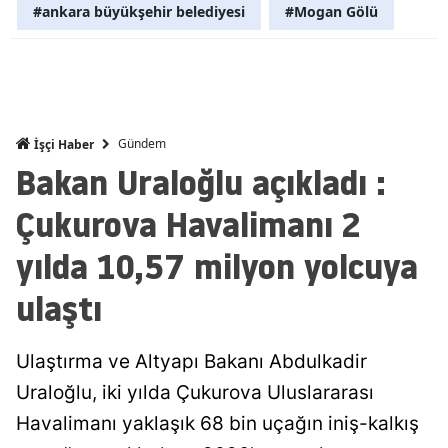
#ankara büyükşehir belediyesi
#Mogan Gölü
Malatya
Manisa
Kahramanm
Gündem
İşçi Haber
Mardin
Bakan Uraloğlu açıkladı :
Muğla
Çukurova Havalimanı 2
Muş
yılda 10,57 milyon yolcuya
Nevşehir
ulaştı
Niğde
Ordu
Ulaştırma ve Altyapı Bakanı Abdulkadir
Uraloğlu, iki yılda Çukurova Uluslararası
Rize
Havalimanı yaklaşık 68 bin uçağın iniş-kalkış
Sakarya