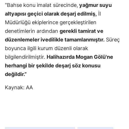
“Bahse konu imalat sürecinde,
yağmur suyu
Mersin
altyapısı geçici olarak deşarj edilmiş,
İl
İstanbul
Müdürlüğü ekiplerince gerçekleştirilen
denetimlerin ardından
gerekli tamirat ve
İzmir
düzenlemeler ivedilikle tamamlanmıştır.
Süreç
Kars
boyunca ilgili kurum düzenli olarak
Kastamonu
bilgilendirilmiştir.
Halihazırda Mogan Gölü'ne
herhangi bir şekilde deşarj söz konusu
Kayseri
değildir.”
Kırklareli
Kaynak: AA
Kırşehir
Kocaeli
Konya
Kütahya