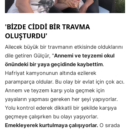
Samsun
Siirt
'BIZDE CIDDI BIR TRAVMA
Sinop
OLUŞTURDU'
Sivas
Ailecek büyük bir travmanın etkisinde olduklarını
dile getiren Gülçür, "
Annemi ve teyzemi okul
Tekirdağ
önündeki bir yaya geçidinde kaybettim
.
Tokat
Hafriyat kamyonunun altında ezilerek
Trabzon
paramparça oldular. Bu olay bir evlat için çok acı.
Annem ve teyzem karşı yola geçmek için
Tunceli
yayaların yapması gereken her şeyi yapıyorlar.
Şanlıurfa
Yolu kontrol ederek dikkatli bir şekilde karşıya
geçmeye çalışırken bu olayı yaşıyorlar.
Uşak
Emekleyerek kurtulmaya çalışıyorlar.
O sırada
Van