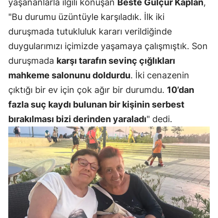
yaşananlarla ilgili konuşan
Beste Gülçür Kaplan
,
Malatya
"Bu durumu üzüntüyle karşıladık. İlk iki
duruşmada tutukluluk kararı verildiğinde
Manisa
duygularımızı içimizde yaşamaya çalışmıştık. Son
Kahramanm
duruşmada
karşı tarafın sevinç çığlıkları
mahkeme salonunu doldurdu
. İki cenazenin
Mardin
çıktığı bir ev için çok ağır bir durumdu.
10’dan
Muğla
fazla suç kaydı bulunan bir kişinin serbest
Muş
bırakılması bizi derinden yaraladı
" dedi.
Nevşehir
Niğde
Ordu
Rize
Sakarya