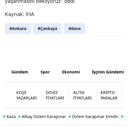
yaşanmasını bekliyoruz" dedi
Kaynak: İHA
#Ankara
#Çankaya
#dava
Gündem
Spor
Ekonomi
İşçinin Gündemi
KÖŞE
DÖVİZ
ALTIN
KRİPTO
YAZARLARI
FİYATLARI
FİYATLARI
PARALAR
#
Kaza
#
Albay Özlem Karapınar
#
Özlem Karapınar Kimdir
#
#