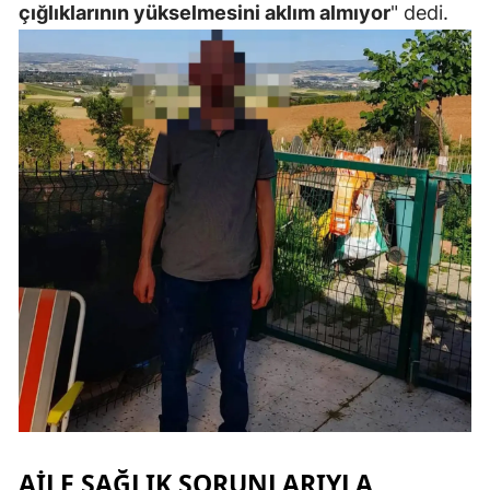
çığlıklarının yükselmesini aklım almıyor
" dedi.
Yalova
Karabük
Kilis
Osmaniye
Düzce
AILE SAĞLIK SORUNLARIYLA