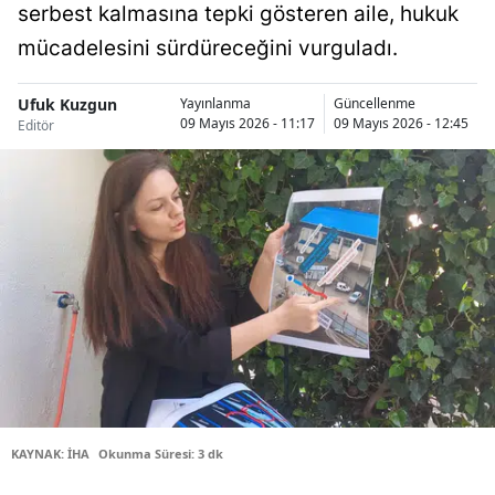
serbest kalmasına tepki gösteren aile, hukuk
Bilecik
mücadelesini sürdüreceğini vurguladı.
Bingöl
Ufuk Kuzgun
Yayınlanma
Güncellenme
Bitlis
09 Mayıs 2026 - 11:17
09 Mayıs 2026 - 12:45
Editör
Bolu
Burdur
Bursa
Çanakkale
Çankırı
Çorum
Denizli
KAYNAK: İHA
Okunma Süresi: 3 dk
Diyarbakır