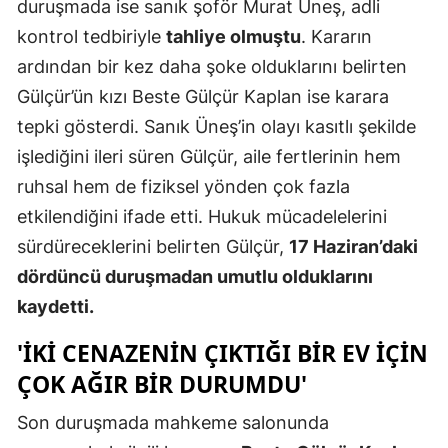
duruşmada ise sanık şoför Murat Üneş, adli
Mersin
kontrol tedbiriyle
tahliye olmuştu
. Kararın
ardından bir kez daha şoke olduklarını belirten
İstanbul
Gülçür’ün kızı Beste Gülçür Kaplan ise karara
İzmir
tepki gösterdi. Sanık Üneş’in olayı kasıtlı şekilde
Kars
işlediğini ileri süren Gülçür, aile fertlerinin hem
ruhsal hem de fiziksel yönden çok fazla
Kastamonu
etkilendiğini ifade etti. Hukuk mücadelelerini
Kayseri
sürdüreceklerini belirten Gülçür,
17 Haziran’daki
Kırklareli
dördüncü duruşmadan umutlu olduklarını
kaydetti.
Kırşehir
'İKI CENAZENIN ÇIKTIĞI BIR EV IÇIN
Kocaeli
ÇOK AĞIR BIR DURUMDU'
Konya
Son duruşmada mahkeme salonunda
Kütahya