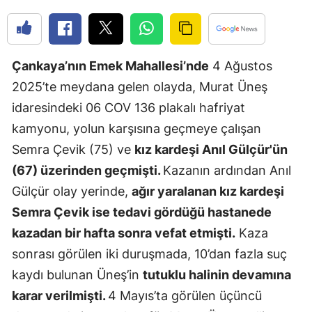
Edirne
Elazığ
Çankaya’nın Emek Mahallesi’nde
4 Ağustos
Erzincan
2025’te meydana gelen olayda, Murat Üneş
Erzurum
idaresindeki 06 COV 136 plakalı hafriyat
kamyonu, yolun karşısına geçmeye çalışan
Eskişehir
Semra Çevik (75) ve
kız kardeşi Anıl Gülçür'ün
Gaziantep
(67) üzerinden geçmişti.
Kazanın ardından Anıl
Giresun
Gülçür olay yerinde,
ağır yaralanan kız kardeşi
Semra Çevik ise tedavi gördüğü hastanede
Gümüşhan
kazadan bir hafta sonra vefat etmişti.
Kaza
Hakkari
sonrası görülen iki duruşmada, 10’dan fazla suç
kaydı bulunan Üneş’in
tutuklu halinin devamına
Hatay
karar verilmişti.
4 Mayıs’ta görülen üçüncü
Isparta