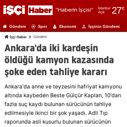
27
°
İstanbul
"Haberin İşçisi"
Açık
Adana
Gündem
Spor
Ekonomi
İşçinin Gündemi
Adıyaman
Gündem
İşçi Haber
Afyonkarahi
Ankara'da iki kardeşin
Ağrı
öldüğü kamyon kazasında
Amasya
şoke eden tahliye kararı
Ankara
Ankara'da anne ve teyzesini hafriyat kamyonu
Antalya
altında kaybeden Beste Gülçür Kaplan, 10’dan
Artvin
fazla suç kaydı bulunan sürücünün tahliye
Aydın
edilmesiyle ikinci bir şok yaşadı. Adli Tıp
raporunda asli kusurlu bulunan sürücünün
Balıkesir