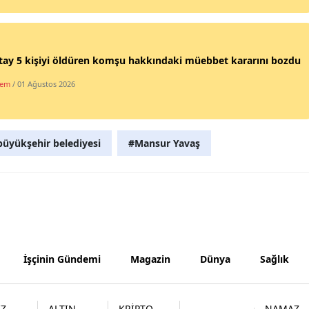
Samsun
Siirt
tay 5 kişiyi öldüren komşu hakkındaki müebbet kararını bozdu
Sinop
dem
/ 01 Ağustos 2026
Sivas
Tekirdağ
üyükşehir belediyesi
#Mansur Yavaş
Tokat
Trabzon
Tunceli
Şanlıurfa
İşçinin Gündemi
Magazin
Dünya
Sağlık
Uşak
Van
İZ
ALTIN
KRİPTO
NAMAZ