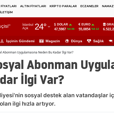
 FİYATLARI
ALTIN FİYATLARI
KRİPTO PARALAR
ECZANELER
NAMAZ 
İLETİŞİM
Adana
24
°
DOLAR
EURO
GRA
İstanbul
Adıyaman
çisi"
Açık
47,5987
55,0854
6.522,
%0.06
%0.12
Afyonkarahisar
İşçinin Gündemi
Magazin
Dünya
Sağlık
Ağrı
al Abonman Uygulamasına Neden Bu Kadar İlgi Var?
Amasya
osyal Abonman Uygul
Ankara
ar İlgi Var?
Antalya
Artvin
yesi'nin sosyal destek alan vatandaşlar içi
Aydın
n ilgi hızla artıyor.
Balıkesir