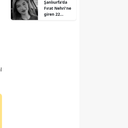
Şanlıurfa'da
hayat veren
Fırat Nehri'ne
Feyza Civelek
giren 22
diziden
yaşındaki
ayrılıyor mu?
genç kız
hayatını
kaybetti
l