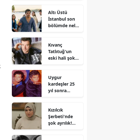
durumda?
Altı Üstü
Tahtalı Barajı
İstanbul son
doldu mu?
bölümde neler
a
yaşandı?
Fragman
Kıvanç
yayınladı mı?
Tatlıtuğ'un
eski hali şoke
etti!
.
Geçmişten
Uygur
çıkan fotoğraf
kardeşler 25
ilk kez ortaya
yıl sonra
çıktı
yeniden geri
dönüyor!
Kızılcık
Uygur
Şerbeti'nde
kardeşlerin
şok ayrılık!
yeni projesi ne
Nilay
olacak?
karakterine