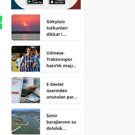
Gökyüzü
tan Gönder
tutkunları
dikkat !
Ağustos
ayında iki
Udinese-
büyük
Trabzonspor
tutulma
hazırlık maçı
yaşanacak
ne zaman?
Saat kaçta ve
E-Devlet
hangi kanalda
üzerinden
yayınlanacak?
unutulan para
sorgulaması
nasıl yapılır?
İzmir
Unutulan para
barajlarının su
sorgulaması
doluluk
nedir?
seviyesi ne