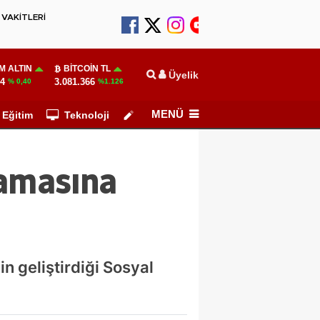
VAKİTLERİ
M ALTIN
BITCOIN TL
Üyelik
24
3.081.366
% 0,40
%1.126
MENÜ
Eğitim
Teknoloji
Köşe Yazarları
amasına
n geliştirdiği Sosyal