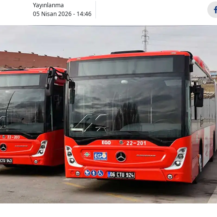
Yayınlanma
Bilecik
05 Nisan 2026 - 14:46
Bingöl
Bitlis
Bolu
Burdur
Bursa
Çanakkale
Çankırı
Çorum
Denizli
Diyarbakır