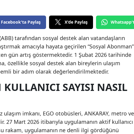
Edirne
Elazığ
Facebook'ta Paylaş
X'de Paylaş
Whatsapp'
Erzincan
(ABB) tarafından sosyal destek alan vatandaşların
Erzurum
laştırmak amacıyla hayata geçirilen “Sosyal Abonman”
çen gün artış göstermektedir. 1 Şubat 2026 tarihinde
Eskişehir
 özellikle sosyal destek alan bireylerin ulaşım
Gaziantep
nemli bir adım olarak değerlendirilmektedir.
Giresun
KULLANICI SAYISI NASIL
Gümüşhane
Hakkari
iz ulaşım imkanı, EGO otobüsleri, ANKARAY, metro ve
Hatay
r. 27 Mart 2026 itibarıyla uygulamanın aktif kullanıcı
. Bu rakam, uygulamanın ne denli ilgi gördüğünü
Isparta