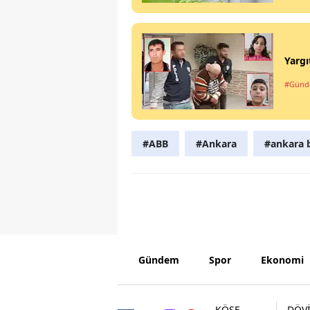
Yargı
#Gün
#ABB
#Ankara
#ankara b
Gündem
Spor
Ekonomi
KÖŞE
DÖV