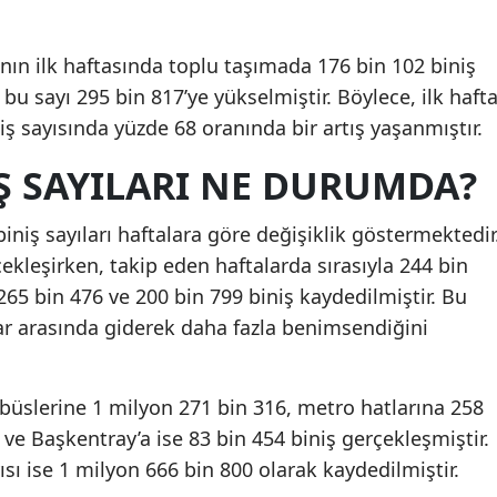
Mersin
ın ilk haftasında toplu taşımada 176 bin 102 biniş
İstanbul
bu sayı 295 bin 817’ye yükselmiştir. Böylece, ilk haft
İzmir
niş sayısında yüzde 68 oranında bir artış yaşanmıştır.
Kars
Ş SAYILARI NE DURUMDA?
Kastamonu
iniş sayıları haftalara göre değişiklik göstermektedir
Kayseri
çekleşirken, takip eden haftalarda sırasıyla 244 bin
265 bin 476 ve 200 bin 799 biniş kaydedilmiştir. Bu
Kırklareli
lar arasında giderek daha fazla benimsendiğini
Kırşehir
Kocaeli
büslerine 1 milyon 271 bin 316, metro hatlarına 258
ve Başkentray’a ise 83 bin 454 biniş gerçekleşmiştir.
Konya
sı ise 1 milyon 666 bin 800 olarak kaydedilmiştir.
Kütahya