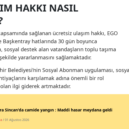
IM HAKKI NASIL
Malatya
?
Manisa
Kahramanmaraş
apsamında sağlanan ücretsiz ulaşım hakkı, EGO
e Başkentray hatlarında 30 gün boyunca
Mardin
, sosyal destek alan vatandaşların toplu taşıma
Muğla
şekilde yararlanmasını sağlamaktadır.
Muş
hir Belediyesi’nin Sosyal Abonman uygulaması, sosya
htiyaçlarını karşılamak adına önemli bir rol
Nevşehir
an ilgi giderek artmaktadır.
Niğde
Ordu
a Sincan'da camide yangın : Maddi hasar meydana geldi
Rize
ra
/ 01 Ağustos 2026
Sakarya