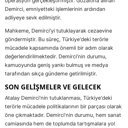
operasyon gerçekleştirmiştir. Gözaltına alınan
Demirci, emniyetteki işlemlerinin ardından
Samsun
adliyeye sevk edilmiştir.
Siirt
Mahkeme, Demirci'yi tutuklayarak cezaevine
Sinop
göndermiştir. Bu süreç, Türkiye'deki terörle
Sivas
mücadele kapsamında önemli bir adım olarak
değerlendirilmektedir. Demirci'nin durumu,
Tekirdağ
kamuoyunda geniş yankı bulmuş ve medya
Tokat
tarafından sıkça gündeme getirilmiştir.
Trabzon
SON GELIŞMELER VE GELECEK
Tunceli
Atalay Demirci'nin tutuklanması, Türkiye'deki
Şanlıurfa
terörle mücadele politikalarının bir parçası olarak
öne çıkmaktadır. Demirci'nin durumu, hem sanat
Uşak
camiasında hem de toplumda tartışmalara yol
Van