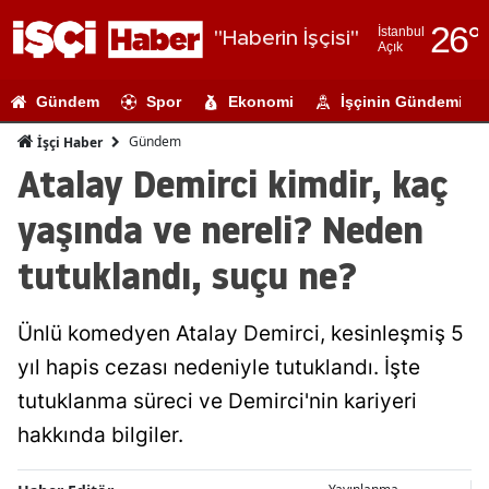
26
°
İstanbul
"Haberin İşçisi"
Açık
Adana
Gündem
Spor
Ekonomi
İşçinin Gündemi
Adıyaman
Gündem
İşçi Haber
Afyonkarahi
Atalay Demirci kimdir, kaç
Ağrı
yaşında ve nereli? Neden
Amasya
tutuklandı, suçu ne?
Ankara
Ünlü komedyen Atalay Demirci, kesinleşmiş 5
Antalya
yıl hapis cezası nedeniyle tutuklandı. İşte
Artvin
tutuklanma süreci ve Demirci'nin kariyeri
Aydın
hakkında bilgiler.
Balıkesir