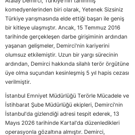
Atalay Demirci, Türkiye'nin tanınmış
Edirne
komedyenlerinden biri olarak, Yetenek Sizsiniz
Türkiye yarışmasında elde ettiği başarı ile geniş
Elazığ
bir kitleye ulaşmıştır. Ancak, 15 Temmuz 2016
Erzincan
tarihinde gerçekleşen darbe girişiminin ardından
Erzurum
yaşanan gelişmeler, Demirci'nin kariyerini
olumsuz etkilemiştir. Uzun bir yargı sürecinin
Eskişehir
ardından, Demirci hakkında silahlı terör örgütüne
Gaziantep
üye olma suçundan kesinleşmiş 5 yıl hapis cezası
verilmiştir.
Giresun
Gümüşhan
İstanbul Emniyet Müdürlüğü Terörle Mücadele ve
İstihbarat Şube Müdürlüğü ekipleri, Demirci'nin
Hakkari
İstanbul'da gizlendiği adresi tespit ederek, 13
Hatay
Mayıs 2026 tarihinde Kartal'da düzenledikleri
Isparta
operasyonla gözaltına almıştır. Demirci,