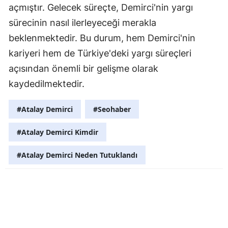
açmıştır. Gelecek süreçte, Demirci'nin yargı
Yozgat
sürecinin nasıl ilerleyeceği merakla
beklenmektedir. Bu durum, hem Demirci'nin
Zonguldak
kariyeri hem de Türkiye'deki yargı süreçleri
Aksaray
açısından önemli bir gelişme olarak
Bayburt
kaydedilmektedir.
Karaman
#Atalay Demirci
#Seohaber
Kırıkkale
#Atalay Demirci Kimdir
Batman
#Atalay Demirci Neden Tutuklandı
Şırnak
Bartın
Ardahan
Iğdır