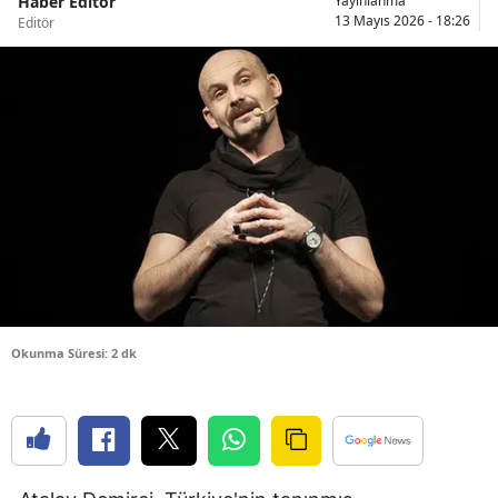
Haber Editör
Yayınlanma
13 Mayıs 2026 - 18:26
Editör
Bilecik
Bingöl
Bitlis
Bolu
Burdur
Bursa
Çanakkale
Çankırı
Okunma Süresi: 2 dk
Çorum
Denizli
Diyarbakır