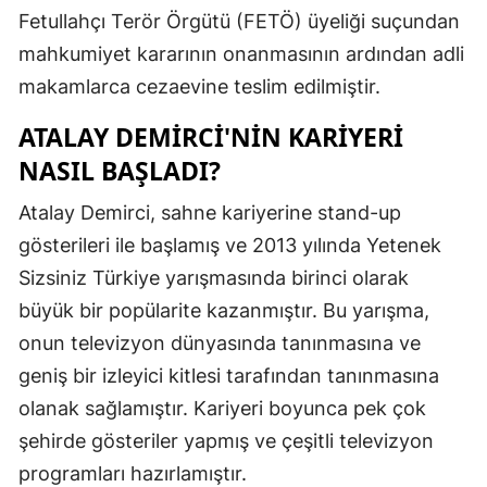
Fetullahçı Terör Örgütü (FETÖ) üyeliği suçundan
Mersin
mahkumiyet kararının onanmasının ardından adli
İstanbul
makamlarca cezaevine teslim edilmiştir.
İzmir
ATALAY DEMIRCI'NIN KARIYERI
NASIL BAŞLADI?
Kars
Kastamonu
Atalay Demirci, sahne kariyerine stand-up
gösterileri ile başlamış ve 2013 yılında Yetenek
Kayseri
Sizsiniz Türkiye yarışmasında birinci olarak
Kırklareli
büyük bir popülarite kazanmıştır. Bu yarışma,
onun televizyon dünyasında tanınmasına ve
Kırşehir
geniş bir izleyici kitlesi tarafından tanınmasına
Kocaeli
olanak sağlamıştır. Kariyeri boyunca pek çok
Konya
şehirde gösteriler yapmış ve çeşitli televizyon
programları hazırlamıştır.
Kütahya