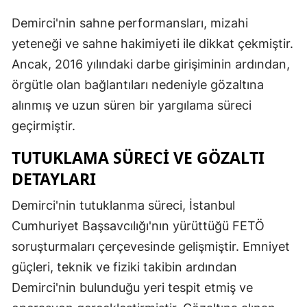
Malatya
Demirci'nin sahne performansları, mizahi
yeteneği ve sahne hakimiyeti ile dikkat çekmiştir.
Manisa
Ancak, 2016 yılındaki darbe girişiminin ardından,
Kahramanm
örgütle olan bağlantıları nedeniyle gözaltına
alınmış ve uzun süren bir yargılama süreci
Mardin
geçirmiştir.
Muğla
TUTUKLAMA SÜRECI VE GÖZALTI
Muş
DETAYLARI
Nevşehir
Demirci'nin tutuklanma süreci, İstanbul
Niğde
Cumhuriyet Başsavcılığı'nın yürüttüğü FETÖ
soruşturmaları çerçevesinde gelişmiştir. Emniyet
Ordu
güçleri, teknik ve fiziki takibin ardından
Rize
Demirci'nin bulunduğu yeri tespit etmiş ve
Sakarya