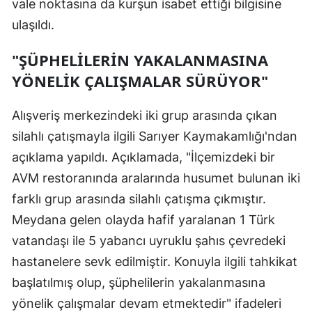
vale noktasına da kurşun isabet ettiği bilgisine
ulaşıldı.
Yozgat
Zonguldak
"ŞÜPHELİLERİN YAKALANMASINA
YÖNELİK ÇALIŞMALAR SÜRÜYOR"
Aksaray
Bayburt
Alışveriş merkezindeki iki grup arasında çıkan
silahlı çatışmayla ilgili Sarıyer Kaymakamlığı'ndan
Karaman
açıklama yapıldı. Açıklamada, "İlçemizdeki bir
Kırıkkale
AVM restoranında aralarında husumet bulunan iki
Batman
farklı grup arasında silahlı çatışma çıkmıştır.
Meydana gelen olayda hafif yaralanan 1 Türk
Şırnak
vatandaşı ile 5 yabancı uyruklu şahıs çevredeki
Bartın
hastanelere sevk edilmiştir. Konuyla ilgili tahkikat
başlatılmış olup, şüphelilerin yakalanmasına
Ardahan
yönelik çalışmalar devam etmektedir" ifadeleri
Iğdır