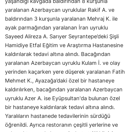
yaşandığı kavgada baldırından 8 kurşunla
yaralanan Azerbaycan uyruklular Rakif A. ve
Samsun
baldırından 3 kurşunla yaralanan Mehraj K. ile
Siirt
ayak parmağından yaralanan İran uyruklu
Sinop
Sayeed Alireza A. Sarıyer Seyrantepe’deki Şişli
Hamidiye Etfal Eğitim ve Araştırma Hastanesine
Sivas
kaldırılarak tedavi altına alındı. Bacağından
Tekirdağ
yaralanan Azerbaycan uyruklu Kulam İ. ve olay
Tokat
yerinden kaçarken yere düşerek yaralanan Fatih
Mehmet K., Ayazağa’daki özel bir hastaneye
Trabzon
kaldırılırken, bacağından yaralanan Azerbaycan
Tunceli
uyruklu Azer A. ise Eyüpsultan'da bulunan özel
Şanlıurfa
bir hastaneye kaldırılarak tedavi altına alındı.
Yaralıların hastanede tedavilerinin sürdüğü
Uşak
öğrenildi. Ayrıca restoranın çeşitli yerlerine ve
Van