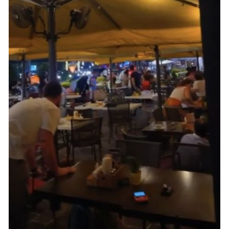
Mersin
İstanbul
İzmir
Kars
Kastamonu
Kayseri
Kırklareli
Kırşehir
Kocaeli
Konya
Kütahya