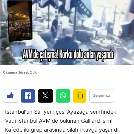
Bilecik
Bingöl
Bitlis
Bolu
Burdur
Bursa
Okunma Süresi: 2 dk
Çanakkale
Çankırı
Çorum
İstanbul'un Sarıyer ilçesi Ayazağa semtindeki
Denizli
Vadi İstanbul AVM'de bulunan Galliard isimli
Diyarbakır
kafede iki grup arasında silahlı kavga yaşandı.