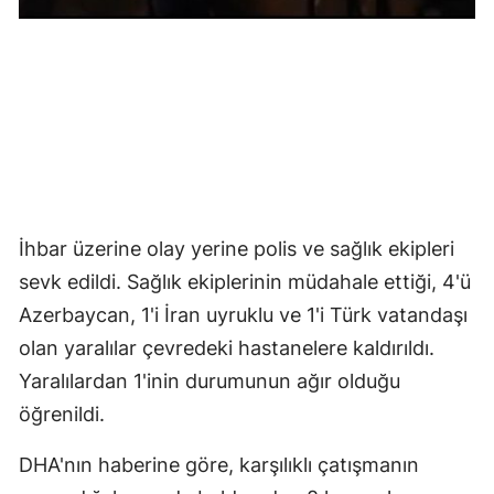
Malatya
Manisa
Kahramanm
Mardin
Muğla
İhbar üzerine olay yerine polis ve sağlık ekipleri
Muş
sevk edildi. Sağlık ekiplerinin müdahale ettiği, 4'ü
Nevşehir
Azerbaycan, 1'i İran uyruklu ve 1'i Türk vatandaşı
olan yaralılar çevredeki hastanelere kaldırıldı.
Niğde
Yaralılardan 1'inin durumunun ağır olduğu
Ordu
öğrenildi.
Rize
DHA'nın haberine göre, karşılıklı çatışmanın
Sakarya