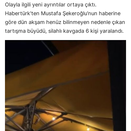
Olayla ilgili yeni ayrıntılar ortaya çıktı.
Edirne
Habertürk'ten Mustafa Şekeroğlu’nun haberine
Elazığ
göre dün akşam henüz bilinmeyen nedenle çıkan
tartışma büyüdü, silahlı kavgada 6 kişi yaralandı.
Erzincan
Erzurum
Eskişehir
Gaziantep
Giresun
Gümüşhan
Hakkari
Hatay
Isparta