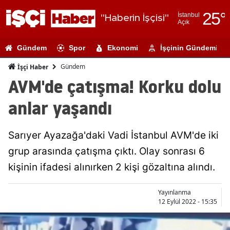
25
°
İstanbul
"Haberin İşçisi"
Açık
Adana
Gündem
Spor
Ekonomi
İşçinin Gündemi
Adıyaman
Gündem
İşçi Haber
Afyonkarahi
AVM'de çatışma! Korku dolu
Ağrı
anlar yaşandı
Amasya
Sarıyer Ayazağa'daki Vadi İstanbul AVM'de iki
Ankara
grup arasında çatışma çıktı. Olay sonrası 6
Antalya
kişinin ifadesi alınırken 2 kişi gözaltına alındı.
Artvin
Yayınlanma
Aydın
12 Eylül 2022 - 15:35
Balıkesir