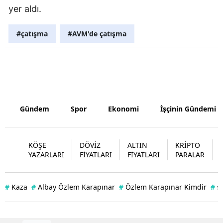
yer aldı.
Yalova
#çatışma
#AVM'de çatışma
Karabük
Kilis
Osmaniye
Düzce
Gündem
Spor
Ekonomi
İşçinin Gündemi
KÖŞE
DÖVİZ
ALTIN
KRİPTO
YAZARLARI
FİYATLARI
FİYATLARI
PARALAR
#
Kaza
#
Albay Özlem Karapınar
#
Özlem Karapınar Kimdir
#
#