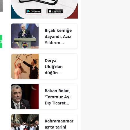
Bıçak kemiğe
dayandı, Aziz
tan Gönder
Yıldırım
gerekeni yaptı
Derya
Uluğ'dan
düğün
müjdesi : 2027
yılına evli
Bakan Bolat,
olarak
'Temmuz Ayı
gireceğiz
Dış Ticaret
Verileri Basın
Toplantısı'nda
Kahramanmar
aş'ta tarihi