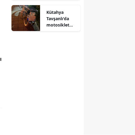
sürücüsü öldü
Kütahya
Tavşanlı'da
motosiklet
kamyona
çarptı : 1 yaralı
ı