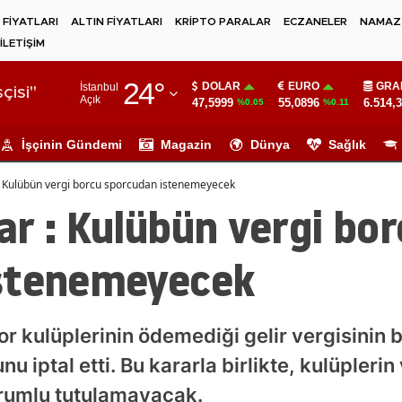
 FİYATLARI
ALTIN FİYATLARI
KRİPTO PARALAR
ECZANELER
NAMAZ 
İLETİŞİM
Adana
24
°
DOLAR
EURO
GRA
İstanbul
Adıyaman
çisi"
Açık
47,5999
55,0896
6.514,
%0.05
%0.11
Afyonkarahisar
İşçinin Gündemi
Magazin
Dünya
Sağlık
Ağrı
: Kulübün vergi borcu sporcudan istenemeyecek
Amasya
r : Kulübün vergi bor
Ankara
stenemeyecek
Antalya
Artvin
 kulüplerinin ödemediği gelir vergisinin 
Aydın
u iptal etti. Bu kararla birlikte, kulüpleri
Balıkesir
orumlu tutulamayacak.