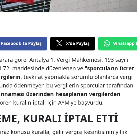
Edirne
Elazığ
Erzincan
Facebook'ta Paylaş
X'de Paylaş
Whatsapp'
Erzurum
Eskişehir
rara göre, Antalya 1. Vergi Mahkemesi, 193 sayılı
ici 72. maddesinde düzenlenen ve
"sporcuların ücret
Gaziantep
rgilerin
, tevkifat yapmakla sorumlu olanlarca vergi
Giresun
nda ödenmeyen bu vergilerin sporcular tarafından
beyannamesi üzerinden hesaplanan vergilerden
Gümüşhane
ren kuralın iptali için AYM'ye başvurdu.
Hakkari
E, KURALI IPTAL ETTI
Hatay
z konusu kuralla, gelir vergisi kesintisinin yıllık
Isparta