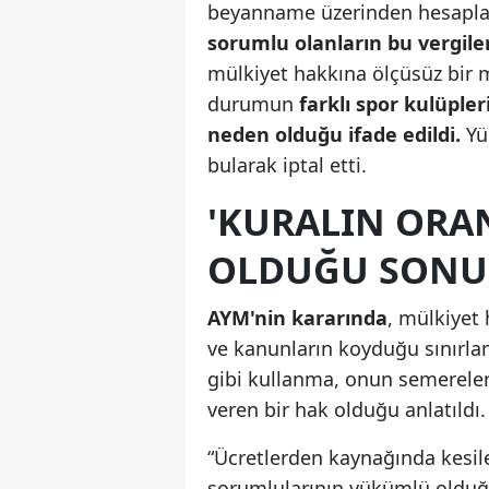
beyanname üzerinden hesapla
sorumlu olanların bu vergile
mülkiyet hakkına ölçüsüz bir 
durumun
farklı spor kulüpler
neden olduğu ifade edildi.
Yü
bularak iptal etti.
'KURALIN ORAN
OLDUĞU SONUC
AYM'nin kararında
, mülkiyet
ve kanunların koyduğu sınırla
gibi kullanma, onun semerele
veren bir hak olduğu anlatıldı
“Ücretlerden kaynağında kesil
sorumlularının yükümlü olduğu 