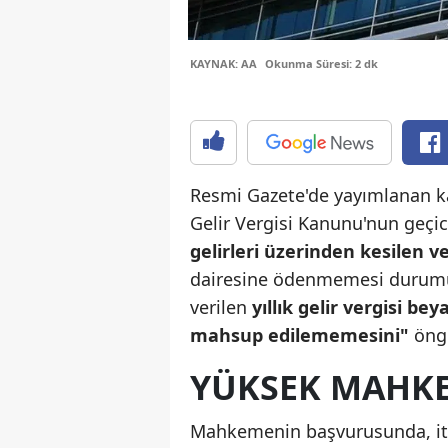
KAYNAK: AA
Okunma Süresi: 2 dk
Resmi Gazete'de yayımlanan ka
Gelir Vergisi Kanunu'nun geç
gelirleri üzerinden kesilen ve
dairesine ödenmemesi durumu
verilen
yıllık gelir vergisi 
mahsup edilememesini"
öngö
YÜKSEK MAHKEM
Mahkemenin başvurusunda, itira