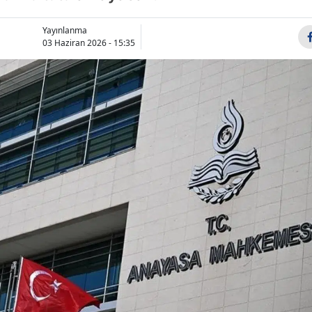
Bilecik
Yayınlanma
Bingöl
03 Haziran 2026 - 15:35
Bitlis
Bolu
Burdur
Bursa
Çanakkale
Çankırı
Çorum
Denizli
Diyarbakır