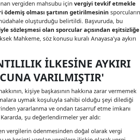
nan vergiden mahsubu için
vergiyi tevkif etmekle
Mersin
ri ödemiş olması şartının getirilmesinin
sporcuları
müdahale oluşturduğu belirtildi. Başvuruda, bu
İstanbul
iyle sözleşmesi olan sporcular açısından eşitsizliğe
İzmir
ksek Mahkeme, söz konusu kuralı Anayasa'ya aykırı
Kars
TILILIK ILKESINE AYKIRI
Kastamonu
Kayseri
UNA VARILMIŞTIR'
Kırklareli
 hakkının, kişiye başkasının hakkına zarar vermemek
Kırşehir
malara uymak koşuluyla sahibi olduğu şeyi dilediği
rinden yararlanma ve ondan tasarruf etme imkanı
Kocaeli
. Kararda, şu değerlendirmeler yer aldı:
Konya
en vergilerin ödenmesinden doğal olarak vergi
Kütahya
ve kesinti yapılan vergilere ilişkin olarak vergi