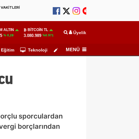
VAKİTLERİ
M ALTIN
BITCOIN TL
Üyelik
35
3.080.989
% 0,28
%0.971
MENÜ
Eğitim
Teknoloji
Köşe Yazarları
cu
borçlu sporculardan
n vergi borçlarından