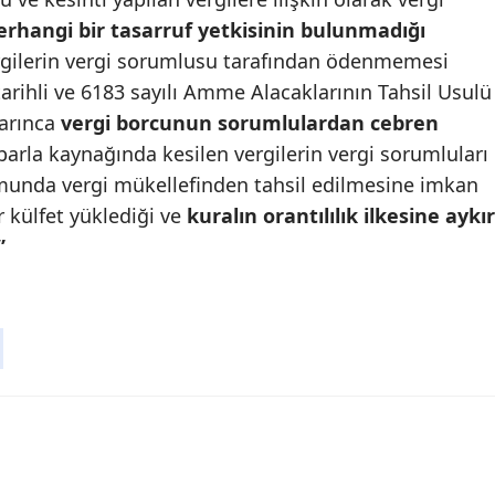
erhangi bir tasarruf yetkisinin bulunmadığı
Malatya
rgilerin vergi sorumlusu tarafından ödenmemesi
Manisa
ihli ve 6183 sayılı Amme Alacaklarının Tahsil Usulü
arınca
vergi borcunun sorumlulardan cebren
Kahramanmaraş
ibarla kaynağında kesilen vergilerin vergi sorumluları
Mardin
nda vergi mükellefinden tahsil edilmesine imkan
ir külfet yüklediği ve
kuralın orantılılık ilkesine aykır
Muğla
.”
Muş
Nevşehir
Niğde
Ordu
Rize
Sakarya