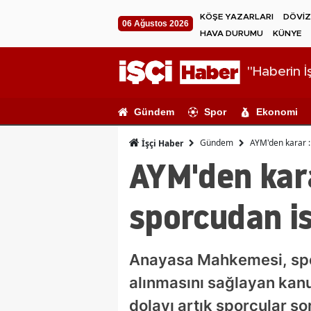
KÖŞE YAZARLARI
DÖVİZ
06 Ağustos 2026
HAVA DURUMU
KÜNYE
"Haberin İş
Gündem
Spor
Ekonomi
Gündem
AYM'den karar 
İşçi Haber
AYM'den kara
sporcudan i
Anayasa Mahkemesi, spor
alınmasını sağlayan kanun
dolayı artık sporcular s