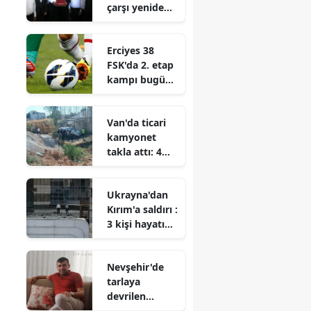
çarşı yeniden
ayağa kalktı
n
Erciyes 38
FSK'da 2. etap
kampı bugün
başlayacak
Van'da ticari
kamyonet
takla attı: 4
yaralı
Ukrayna'dan
Kırım'a saldırı :
3 kişi hayatını
kaybetti, 2 kişi
yaralandı
Nevşehir'de
tarlaya
devrilen
otomobilin