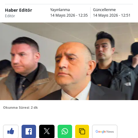
Bilecik
Haber Editör
Yayınlanma
Güncellenme
14 Mayıs 2026 - 12:35
14 Mayıs 2026 - 12:51
Editör
Bingöl
Bitlis
Bolu
Burdur
Bursa
Çanakkale
Çankırı
Çorum
Okunma Süresi: 2 dk
Denizli
Diyarbakır