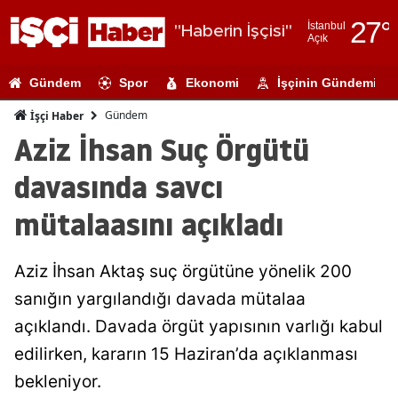
27
°
İstanbul
"Haberin İşçisi"
Açık
Adana
Gündem
Spor
Ekonomi
İşçinin Gündemi
Adıyaman
Gündem
İşçi Haber
Afyonkarahi
Aziz İhsan Suç Örgütü
Ağrı
davasında savcı
Amasya
mütalaasını açıkladı
Ankara
Aziz İhsan Aktaş suç örgütüne yönelik 200
Antalya
sanığın yargılandığı davada mütalaa
Artvin
açıklandı. Davada örgüt yapısının varlığı kabul
Aydın
edilirken, kararın 15 Haziran’da açıklanması
bekleniyor.
Balıkesir