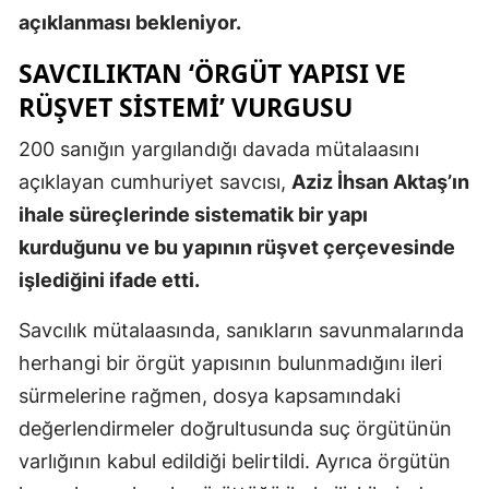
açıklanması bekleniyor.
Mersin
SAVCILIKTAN ‘ÖRGÜT YAPISI VE
İstanbul
RÜŞVET SISTEMI’ VURGUSU
İzmir
200 sanığın yargılandığı davada mütalaasını
Kars
açıklayan cumhuriyet savcısı,
Aziz İhsan Aktaş’ın
Kastamonu
ihale süreçlerinde sistematik bir yapı
kurduğunu ve bu yapının rüşvet çerçevesinde
Kayseri
işlediğini ifade etti.
Kırklareli
Savcılık mütalaasında, sanıkların savunmalarında
Kırşehir
herhangi bir örgüt yapısının bulunmadığını ileri
Kocaeli
sürmelerine rağmen, dosya kapsamındaki
değerlendirmeler doğrultusunda suç örgütünün
Konya
varlığının kabul edildiği belirtildi. Ayrıca örgütün
Kütahya