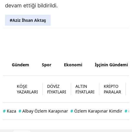
devam ettiği bildirildi.
Samsun
#Aziz İhsan Aktaş
Siirt
Sinop
Sivas
Tekirdağ
Gündem
Spor
Ekonomi
İşçinin Gündemi
Tokat
Trabzon
KÖŞE
DÖVİZ
ALTIN
KRİPTO
YAZARLARI
FİYATLARI
FİYATLARI
PARALAR
Tunceli
Şanlıurfa
#
Kaza
#
Albay Özlem Karapınar
#
Özlem Karapınar Kimdir
#
#
Uşak
Van