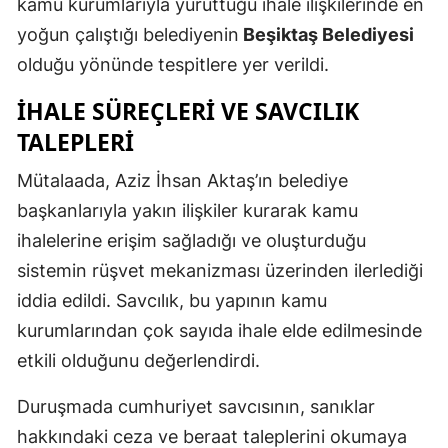
kamu kurumlarıyla yürüttüğü ihale ilişkilerinde en
Malatya
yoğun çalıştığı belediyenin
Beşiktaş Belediyesi
olduğu yönünde tespitlere yer verildi.
Manisa
İHALE SÜREÇLERI VE SAVCILIK
Kahramanm
TALEPLERI
Mardin
Mütalaada, Aziz İhsan Aktaş’ın belediye
Muğla
başkanlarıyla yakın ilişkiler kurarak kamu
Muş
ihalelerine erişim sağladığı ve oluşturduğu
sistemin rüşvet mekanizması üzerinden ilerlediği
Nevşehir
iddia edildi. Savcılık, bu yapının kamu
Niğde
kurumlarından çok sayıda ihale elde edilmesinde
Ordu
etkili olduğunu değerlendirdi.
Rize
Duruşmada cumhuriyet savcısının, sanıklar
hakkındaki ceza ve beraat taleplerini okumaya
Sakarya