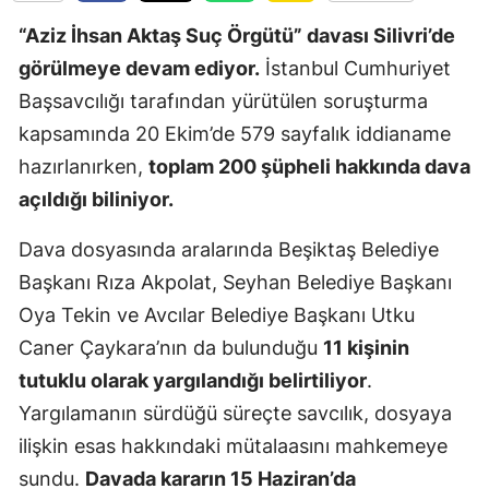
Edirne
“Aziz İhsan Aktaş Suç Örgütü” davası Silivri’de
görülmeye devam ediyor.
İstanbul Cumhuriyet
Elazığ
Başsavcılığı tarafından yürütülen soruşturma
Erzincan
kapsamında 20 Ekim’de 579 sayfalık iddianame
Erzurum
hazırlanırken,
toplam 200 şüpheli hakkında dava
açıldığı biliniyor.
Eskişehir
Dava dosyasında aralarında Beşiktaş Belediye
Gaziantep
Başkanı Rıza Akpolat, Seyhan Belediye Başkanı
Giresun
Oya Tekin ve Avcılar Belediye Başkanı Utku
Gümüşhan
Caner Çaykara’nın da bulunduğu
11 kişinin
tutuklu olarak yargılandığı belirtiliyor
.
Hakkari
Yargılamanın sürdüğü süreçte savcılık, dosyaya
Hatay
ilişkin esas hakkındaki mütalaasını mahkemeye
Isparta
sundu.
Davada kararın 15 Haziran’da