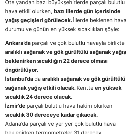
Öte yandan bazı büyükşehirlerde parçalı bulutlu
Malatya
hava etkili olurken,
bazı illerde gün içerisinde
yağış geçişleri görülecek.
İllerde beklenen hava
Manisa
durumu ve günün en yüksek sıcaklıkları şöyle:
Kahramanm
Ankara’da
parçalı ve çok bulutlu havayla birlikte
Mardin
aralıklı sağanak ve gök gürültülü sağanak yağış
Muğla
beklenirken sıcaklığın 22 derece olması
öngörülüyor.
Muş
İstanbul’da
da
aralıklı sağanak ve gök gürültülü
Nevşehir
sağanak yağış etkili olacak.
Kentte
en yüksek
Niğde
sıcaklık 24 derece olacak.
İzmir’de
parçalı bulutlu hava hakim olurken
Ordu
sıcaklık 30 dereceye kadar çıkacak.
Rize
Adana’da parçalı ve yer yer çok bulutlu hava
Sakarya
beklenirken termometreler 31 dereceyi