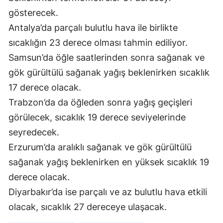
gösterecek.
Samsun
Antalya’da parçalı bulutlu hava ile birlikte
Siirt
sıcaklığın 23 derece olması tahmin ediliyor.
Samsun’da öğle saatlerinden sonra sağanak ve
Sinop
gök gürültülü sağanak yağış beklenirken sıcaklık
Sivas
17 derece olacak.
Tekirdağ
Trabzon’da da öğleden sonra yağış geçişleri
görülecek, sıcaklık 19 derece seviyelerinde
Tokat
seyredecek.
Trabzon
Erzurum’da aralıklı sağanak ve gök gürültülü
Tunceli
sağanak yağış beklenirken en yüksek sıcaklık 19
derece olacak.
Şanlıurfa
Diyarbakır’da ise parçalı ve az bulutlu hava etkili
Uşak
olacak, sıcaklık 27 dereceye ulaşacak.
Van