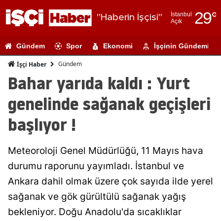
29
°
İstanbul
"Haberin İşçisi"
Açık
Adana
Gündem
Spor
Ekonomi
İşçinin Gündemi
Adıyaman
Gündem
İşçi Haber
Afyonkarahi
Bahar yarıda kaldı : Yurt
Ağrı
genelinde sağanak geçişleri
Amasya
başlıyor !
Ankara
Meteoroloji Genel Müdürlüğü, 11 Mayıs hava
Antalya
durumu raporunu yayımladı. İstanbul ve
Artvin
Ankara dahil olmak üzere çok sayıda ilde yerel
Aydın
sağanak ve gök gürültülü sağanak yağış
bekleniyor. Doğu Anadolu'da sıcaklıklar
Balıkesir