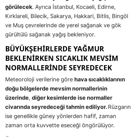
görülecek
. Ayrıca İstanbul, Kocaeli, Edirne,
Mersin
Kırklareli, Bilecik, Sakarya, Hakkari, Bitlis, Bingöl
İstanbul
ve Muş çevrelerinde de yerel sağanak ve gök
İzmir
gürültülü sağanak yağış bekleniyor.
Kars
BÜYÜKŞEHIRLERDE YAĞMUR
BEKLENIRKEN SICAKLIK MEVSIM
Kastamonu
NORMALLERINDE SEYREDECEK
Kayseri
Meteoroloji verilerine göre
hava sıcaklıklarının
Kırklareli
doğu bölgelerde mevsim normallerinin
Kırşehir
üzerinde
,
diğer kesimlerde ise normaller
civarında seyredeceği tahmin ediliyor.
Rüzgarın
Kocaeli
ise genellikle güney yönlerden hafif, zaman
Konya
zaman orta kuvvette eseceği öngörülüyor.
Kütahya