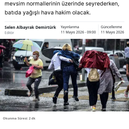
mevsim normallerinin üzerinde seyrederken,
Bilecik
batıda yağışlı hava hakim olacak.
Bingöl
Selen Albayrak Demirtürk
Yayınlanma
Güncellenme
Bitlis
11 Mayıs 2026 - 09:00
11 Mayıs 2026 - 
Editör
Bolu
Burdur
Bursa
Çanakkale
Çankırı
Çorum
Denizli
Okunma Süresi: 2 dk
Diyarbakır