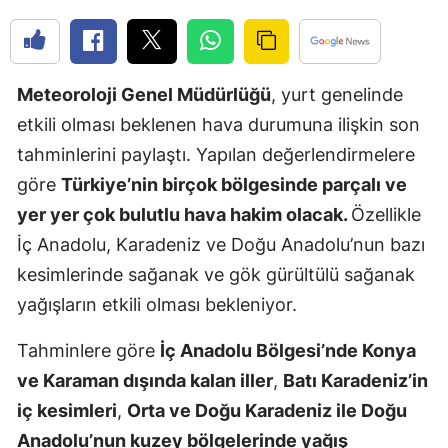
Edirne
Elazığ
Meteoroloji Genel Müdürlüğü
, yurt genelinde
Erzincan
etkili olması beklenen hava durumuna ilişkin son
Erzurum
tahminlerini paylaştı. Yapılan değerlendirmelere
göre
Türkiye’nin birçok bölgesinde parçalı ve
Eskişehir
yer yer çok bulutlu hava hakim olacak.
Özellikle
Gaziantep
İç Anadolu, Karadeniz ve Doğu Anadolu’nun bazı
Giresun
kesimlerinde sağanak ve gök gürültülü sağanak
yağışların etkili olması bekleniyor.
Gümüşhan
Tahminlere göre
İç Anadolu Bölgesi’nde Konya
Hakkari
ve Karaman dışında kalan iller
,
Batı Karadeniz’in
Hatay
iç kesimleri
,
Orta ve Doğu Karadeniz ile Doğu
Isparta
Anadolu’nun kuzey bölgelerinde yağış