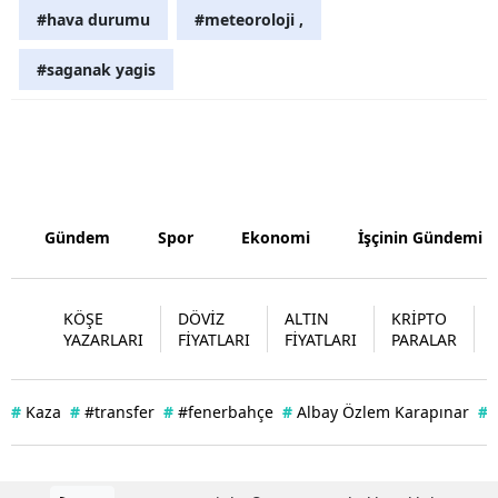
#hava durumu
#meteoroloji ,
Yozgat
#saganak yagis
Zonguldak
Aksaray
Bayburt
Karaman
Gündem
Spor
Ekonomi
İşçinin Gündemi
Kırıkkale
Batman
KÖŞE
DÖVİZ
ALTIN
KRİPTO
YAZARLARI
FİYATLARI
FİYATLARI
PARALAR
Şırnak
Bartın
#
Kaza
#
#transfer
#
#fenerbahçe
#
Albay Özlem Karapınar
#
Ardahan
Iğdır