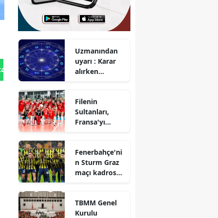
Uzmanından
uyarı : Karar
tan Gönder
alırken
dikkatli
olunması
Filenin
gerekiyor
Sultanları,
Fransa'yı
mağlup etti
Fenerbahçe'ni
n Sturm Graz
maçı kadrosu
hangi
futbolculardan
TBMM Genel
oluşacak?
Kurulu