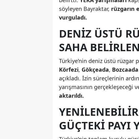
söyleyen Bayraktar,
rüzgarın e
vurguladı.
DENIZ ÜSTÜ RÜ
SAHA BELIRLE
Türkiye’nin deniz üstü rüzgar 
Körfezi
,
Gökçeada
,
Bozcaada
açıkladı. İzin süreçlerinin ard
yarışmasının gerçekleşeceği 
aktarıldı.
YENILENEBILI
GÜÇTEKI PAYI 
Türkiye’nin toplam kurulu gücü