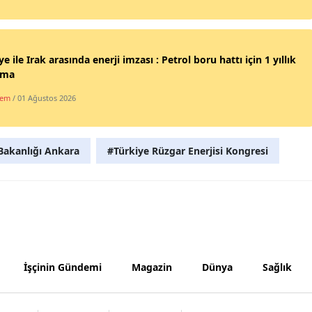
Samsun
Siirt
ye ile Irak arasında enerji imzası : Petrol boru hattı için 1 yıllık
şma
Sinop
dem
/ 01 Ağustos 2026
Sivas
Tekirdağ
 Bakanlığı Ankara
#Türkiye Rüzgar Enerjisi Kongresi
Tokat
Trabzon
Tunceli
Şanlıurfa
İşçinin Gündemi
Magazin
Dünya
Sağlık
Uşak
Van