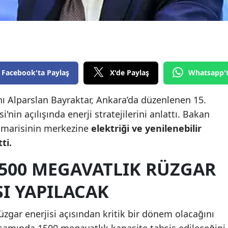
Edirne
Elazığ
Erzincan
Facebook'ta Paylaş
X'de Paylaş
Whatsapp'
Erzurum
Eskişehir
nı Alparslan Bayraktar, Ankara’da düzenlenen 15.
'nin açılışında enerji stratejilerini anlattı. Bakan
Gaziantep
mimarisinin merkezine
elektriği ve yenilenebilir
Giresun
ti.
Gümüşhane
1500 MEGAVATLIK RÜZGAR
Hakkari
I YAPILACAK
Hatay
üzgar enerjisi açısından kritik bir dönem olacağını
Isparta
amında 1500 megavatlık kapasite tahsis edileceğini