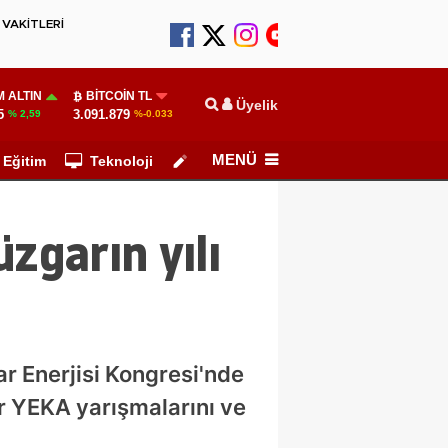
VAKİTLERİ
 ALTIN
BITCOIN TL
Üyelik
5
3.091.879
% 2,59
%-0.033
MENÜ
Eğitim
Teknoloji
Köşe Yazarları
zgarın yılı
ar Enerjisi Kongresi'nde
r YEKA yarışmalarını ve