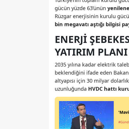
gücün yüzde 63’ünün
yenilene
Rüzgar enerjisinin kurulu gücü
bin megavatı aştığı bilgisi pay
ENERJI ŞEBEKE
YATIRIM PLANI
2035 yılına kadar elektrik tal
beklendiğini ifade eden Bakan B
altyapısı için 30 milyar dolarl
uzunluğunda
HVDC hattı kurul
'Mavi
#Gün