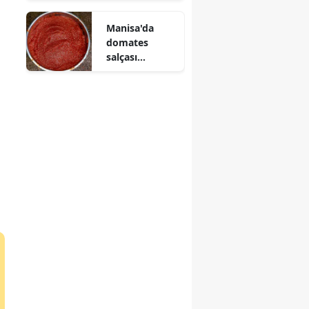
ağacına çarptı
Manisa'da
: Sürücü
domates
yaralandı
salçası
hazırlıkları
neden hız
kazandı?