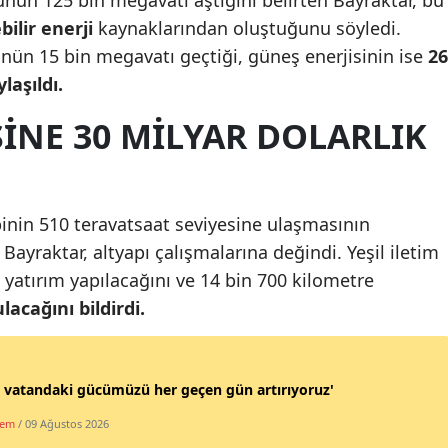
bilir enerji
kaynaklarından oluştuğunu söyledi.
Malatya
nün 15 bin megavatı geçtiği, güneş enerjisinin ise
26
Manisa
laşıldı.
Kahramanmaraş
SINE 30 MILYAR DOLARLIK
Mardin
Muğla
ebinin 510 teravatsaat seviyesine ulaşmasının
Muş
ayraktar, altyapı çalışmalarına değindi. Yeşil iletim
Nevşehir
ık yatırım yapılacağını ve 14 bin 700 kilometre
acağını bildirdi.
Niğde
Ordu
 vatandaki gücümüzü her geçen gün artırıyoruz'
Rize
dem
/ 09 Ağustos 2026
Sakarya