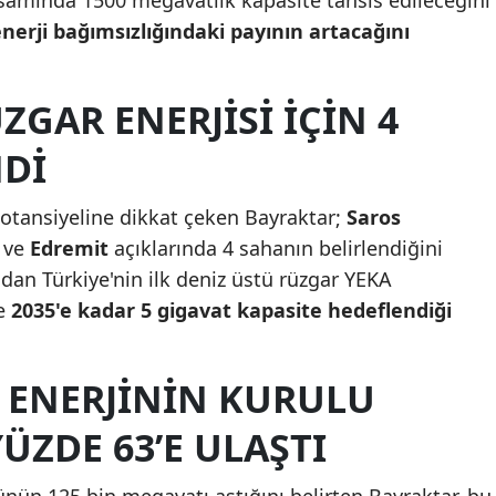
nerji bağımsızlığındaki payının artacağını
Mersin
İstanbul
ZGAR ENERJISI IÇIN 4
İzmir
NDI
Kars
Kastamonu
potansiyeline dikkat çeken Bayraktar;
Saros
ve
Edremit
açıklarında 4 sahanın belirlendiğini
Kayseri
ından Türkiye'nin ilk deniz üstü rüzgar YEKA
Kırklareli
ve
2035'e kadar 5 gigavat kapasite hedeflendiği
Kırşehir
R ENERJININ KURULU
Kocaeli
YÜZDE 63’E ULAŞTI
Konya
Kütahya
nün 125 bin megavatı aştığını belirten Bayraktar, bu