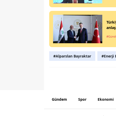
Türki
anla
#Gün
#Alparslan Bayraktar
#Enerji
Gündem
Spor
Ekonomi