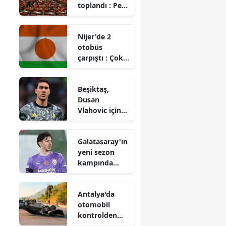
toplandı : Pek
çok konu
gündeme
Nijer'de 2
geldi
otobüs
çarpıştı : Çok
sayıda ölü ve
yaralı
Beşiktaş,
Dusan
Vlahovic için
yeni bir
teklifte
Galatasaray'ın
bulundu mu?
yeni sezon
kampında
Jankat Yılmaz
dikkat
Antalya'da
çekiyor!
otomobil
kontrolden
çıkıp palmiye