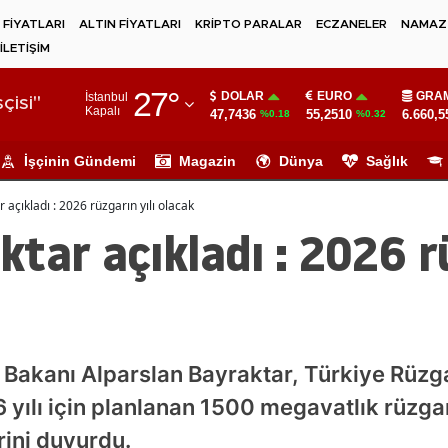
 FİYATLARI
ALTIN FİYATLARI
KRİPTO PARALAR
ECZANELER
NAMAZ 
İLETİŞİM
Adana
27
°
DOLAR
EURO
GRAM
İstanbul
Adıyaman
çisi"
Kapalı
47,7436
55,2510
6.660,5
%0.18
%0.32
Afyonkarahisar
İşçinin Gündemi
Magazin
Dünya
Sağlık
Ağrı
açıkladı : 2026 rüzgarın yılı olacak
Amasya
tar açıkladı : 2026 rü
Ankara
Antalya
Artvin
r Bakanı Alparslan Bayraktar, Türkiye Rüzg
Aydın
 yılı için planlanan 1500 megavatlık rüzga
Balıkesir
rini duyurdu.