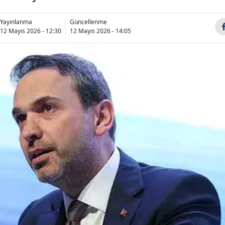
Bilecik
Yayınlanma
Güncellenme
Bingöl
12 Mayıs 2026 - 12:30
12 Mayıs 2026 - 14:05
Bitlis
Bolu
Burdur
Bursa
Çanakkale
Çankırı
Çorum
Denizli
Diyarbakır