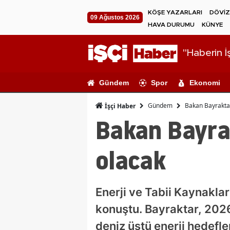
KÖŞE YAZARLARI
DÖVİZ
09 Ağustos 2026
HAVA DURUMU
KÜNYE
"Haberin İş
Gündem
Spor
Ekonomi
Gündem
Bakan Bayraktar 
İşçi Haber
Bakan Bayrak
olacak
Enerji ve Tabii Kaynakla
konuştu. Bayraktar, 2026
deniz üstü enerji hedefle