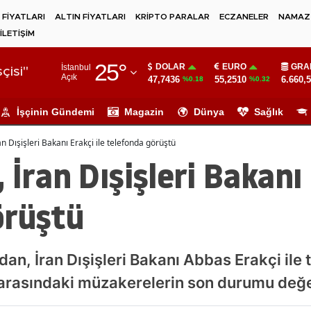
 FİYATLARI
ALTIN FİYATLARI
KRİPTO PARALAR
ECZANELER
NAMAZ 
İLETİŞİM
Adana
25
°
DOLAR
EURO
GRA
İstanbul
Adıyaman
çisi"
Açık
47,7436
55,2510
6.660,
%0.18
%0.32
Afyonkarahisar
İşçinin Gündemi
Magazin
Dünya
Sağlık
Ağrı
n Dışişleri Bakanı Erakçi ile telefonda görüştü
Amasya
İran Dışişleri Bakanı 
Ankara
örüştü
Antalya
Artvin
dan, İran Dışişleri Bakanı Abbas Erakçi ile
Aydın
rasındaki müzakerelerin son durumu değer
Balıkesir