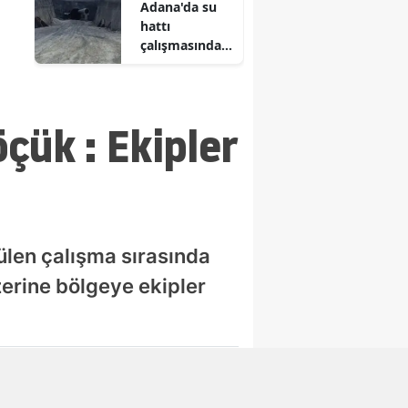
Adana'da su
nedenler
hattı
neler?
çalışmasında
göçük
çük : Ekipler
len çalışma sırasında
zerine bölgeye ekipler
Abone Ol