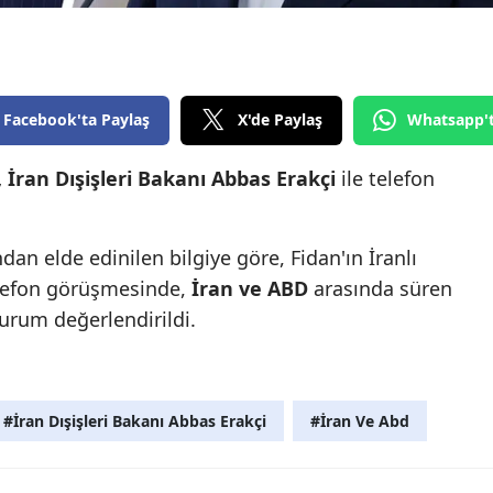
Edirne
Elazığ
Erzincan
Facebook'ta Paylaş
X'de Paylaş
Whatsapp'
Erzurum
 İran Dışişleri Bakanı Abbas Erakçi
ile telefon
Eskişehir
Gaziantep
an elde edinilen bilgiye göre, Fidan'ın İranlı
telefon görüşmesinde,
İran ve ABD
arasında süren
Giresun
urum değerlendirildi.
Gümüşhane
Hakkari
#İran Dışişleri Bakanı Abbas Erakçi
#İran Ve Abd
Hatay
Isparta