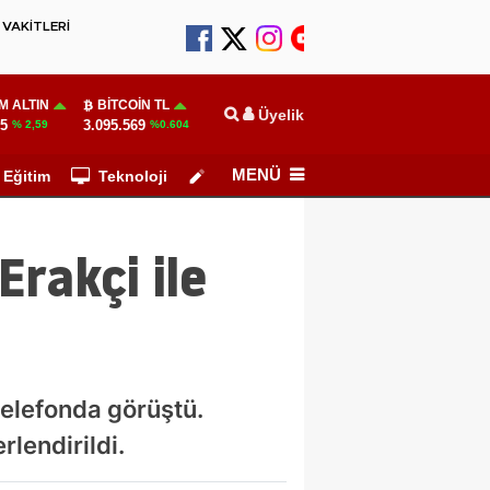
VAKİTLERİ
M ALTIN
BITCOIN TL
Üyelik
55
3.095.569
% 2,59
%0.604
MENÜ
Eğitim
Teknoloji
Köşe Yazarları
Erakçi ile
 telefonda görüştü.
lendirildi.