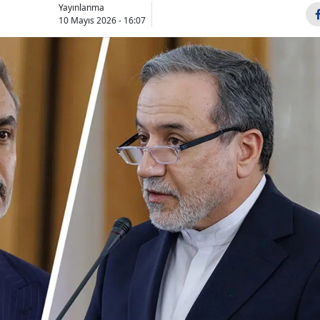
Yayınlanma
Bilecik
10 Mayıs 2026 - 16:07
Bingöl
Bitlis
Bolu
Burdur
Bursa
Çanakkale
Çankırı
Çorum
Denizli
Diyarbakır