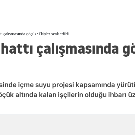
Malatya
Manisa
Kahramanmaraş
ı çalışmasında göçük : Ekipler sevk edildi
hattı çalışmasında gö
Mardin
Muğla
Muş
Nevşehir
sinde içme suyu projesi kapsamında yürütü
ük altında kalan işçilerin olduğu ihbarı ü
Niğde
Ordu
Rize
Yayınlanma
08 Ağustos 2026 - 12:47
Sakarya