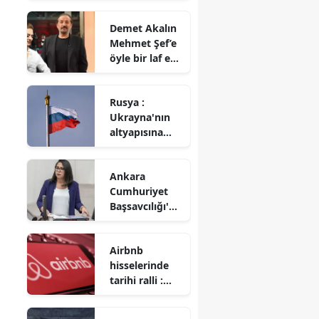
imzayı attı
Demet Akalın
Mehmet Şef’e
öyle bir laf etti
ki! Restoranda
kahkahalar
Rusya :
havada
Ukrayna'nın
uçuştu!
altyapısına
yönelik
saldırılar
Ankara
devam ediyor
Cumhuriyet
Başsavcılığı'nd
an Saliha Sera
Kadıgil
Airbnb
hakkında
hisselerinde
soruşturma
tarihi ralli :
Yükselişin
ardındaki