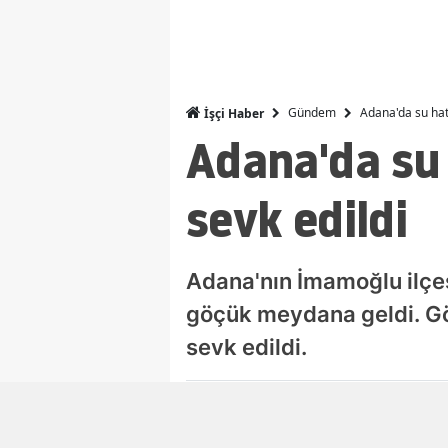
Gündem
Adana'da su hatt
İşçi Haber
Adana'da su 
sevk edildi
Adana'nın İmamoğlu ilçe
göçük meydana geldi. Göç
sevk edildi.
Ufuk Kuzgun
Editör