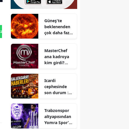
Güneş'te
beklenenden
tan Gönder
çok daha fazla
gümüş
bulundu
MasterChef
ana kadroya
kim girdi?
MasterChef
ana kadroya
Icardi
giren 15'inci
cephesinde
yarışmacı kim
son durum :
oldu?
Galatasaray ile
yeni sözleşme
Trabzonspor
belirsizliğini
altyapısından
koruyor
Yomra Spor’a :
Abdullah Çelik