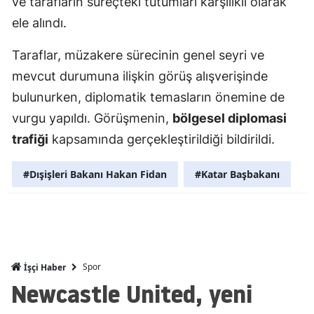
ve tarafların süreçteki tutumları karşılıklı olarak
Mersin
ele alındı.
İstanbul
Taraflar, müzakere sürecinin genel seyri ve
mevcut durumuna ilişkin görüş alışverişinde
İzmir
bulunurken, diplomatik temasların önemine de
Kars
vurgu yapıldı. Görüşmenin,
bölgesel diplomasi
Kastamonu
trafiği
kapsamında gerçekleştirildiği bildirildi.
Kayseri
#Dışişleri Bakanı Hakan Fidan
#Katar Başbakanı
Kırklareli
Kırşehir
Kocaeli
Spor
İşçi Haber
Konya
Newcastle United, yeni
Kütahya