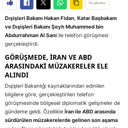
Edirne
Dışişleri Bakanı Hakan Fidan
,
Katar Başbakanı
Elazığ
ve Dışişleri Bakanı Şeyh Muhammed bin
Erzincan
Abdurrahman Al Sani
ile telefon görüşmesi
Erzurum
gerçekleştirdi.
Eskişehir
GÖRÜŞMEDE, İRAN VE ABD
ARASINDAKİ MÜZAKERELER ELE
Gaziantep
ALINDI
Giresun
Dışişleri Bakanlığı kaynaklarından edinilen
Gümüşhan
bilgilere göre, gerçekleştirilen telefon
Hakkari
görüşmesinde bölgesel diplomatik gelişmeler de
gündeme geldi. Özellikle
İran ile ABD arasında
Hatay
sürdürülen müzakerelerde gelinen son aşama
Isparta