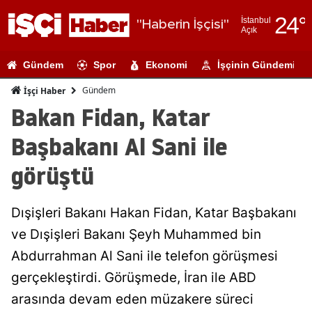
24
°
İstanbul
"Haberin İşçisi"
Açık
Adana
Gündem
Spor
Ekonomi
İşçinin Gündemi
Adıyaman
Gündem
İşçi Haber
Afyonkarahi
Bakan Fidan, Katar
Ağrı
Başbakanı Al Sani ile
Amasya
görüştü
Ankara
Dışişleri Bakanı Hakan Fidan, Katar Başbakanı
Antalya
ve Dışişleri Bakanı Şeyh Muhammed bin
Artvin
Abdurrahman Al Sani ile telefon görüşmesi
Aydın
gerçekleştirdi. Görüşmede, İran ile ABD
arasında devam eden müzakere süreci
Balıkesir