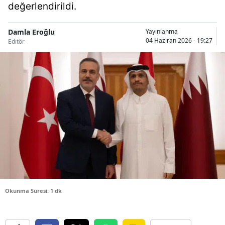
değerlendirildi.
Bilecik
Bingöl
Damla Eroğlu
Yayınlanma
04 Haziran 2026 - 19:27
Editör
Bitlis
Bolu
Burdur
Bursa
Çanakkale
Çankırı
Çorum
Okunma Süresi: 1 dk
Denizli
Diyarbakır