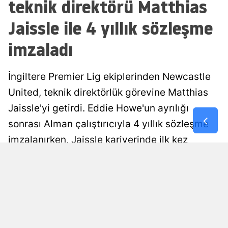
teknik direktörü Matthias
Malatya
Jaissle ile 4 yıllık sözleşme
Manisa
imzaladı
Kahramanm
İngiltere Premier Lig ekiplerinden Newcastle
Mardin
United, teknik direktörlük görevine Matthias
Muğla
Jaissle'yi getirdi. Eddie Howe'un ayrılığı
Muş
sonrası Alman çalıştırıcıyla 4 yıllık sözleşme
imzalanırken, Jaissle kariyerinde ilk kez
Nevşehir
Avrupa'nın beş büyük liginden bir takım
Niğde
çalıştıracak.
Ordu
Ali Çetin
Yayınlanma
Rize
06 Ağustos 2026 - 09:09
Editör
Sakarya