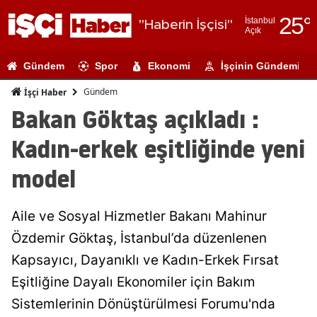
25
°
İstanbul
"Haberin İşçisi"
Açık
Adana
Gündem
Spor
Ekonomi
İşçinin Gündemi
Adıyaman
Gündem
İşçi Haber
Afyonkarahi
Bakan Göktaş açıkladı :
Ağrı
Kadın-erkek eşitliğinde yeni
Amasya
model
Ankara
Aile ve Sosyal Hizmetler Bakanı Mahinur
Antalya
Özdemir Göktaş, İstanbul’da düzenlenen
Artvin
Kapsayıcı, Dayanıklı ve Kadın-Erkek Fırsat
Aydın
Eşitliğine Dayalı Ekonomiler için Bakım
Sistemlerinin Dönüştürülmesi Forumu'nda
Balıkesir