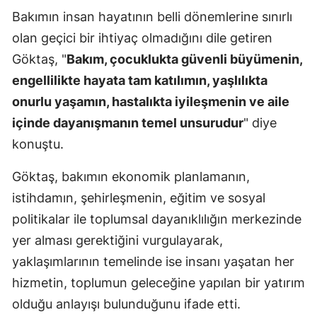
Bakımın insan hayatının belli dönemlerine sınırlı
Mersin
olan geçici bir ihtiyaç olmadığını dile getiren
İstanbul
Göktaş, "
Bakım, çocuklukta güvenli büyümenin,
İzmir
engellilikte hayata tam katılımın, yaşlılıkta
onurlu yaşamın, hastalıkta iyileşmenin ve aile
Kars
içinde dayanışmanın temel unsurudur
" diye
Kastamonu
konuştu.
Kayseri
Göktaş, bakımın ekonomik planlamanın,
Kırklareli
istihdamın, şehirleşmenin, eğitim ve sosyal
politikalar ile toplumsal dayanıklılığın merkezinde
Kırşehir
yer alması gerektiğini vurgulayarak,
Kocaeli
yaklaşımlarının temelinde ise insanı yaşatan her
Konya
hizmetin, toplumun geleceğine yapılan bir yatırım
olduğu anlayışı bulunduğunu ifade etti.
Kütahya