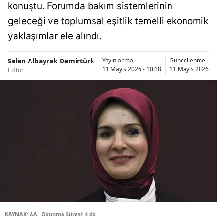
konuştu. Forumda bakım sistemlerinin
Bilecik
geleceği ve toplumsal eşitlik temelli ekonomik
Bingöl
yaklaşımlar ele alındı.
Bitlis
Selen Albayrak Demirtürk
Yayınlanma
Güncellenme
11 Mayıs 2026 - 10:18
11 Mayıs 2026 - 
Bolu
Editör
Burdur
Bursa
Çanakkale
Çankırı
Çorum
Denizli
Diyarbakır
KAYNAK: AA
Okunma Süresi: 4 dk