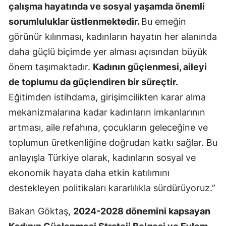
çalışma hayatında ve sosyal yaşamda önemli
Samsun
sorumluluklar üstlenmektedir.
Bu emeğin
görünür kılınması, kadınların hayatın her alanında
Siirt
daha güçlü biçimde yer alması açısından büyük
Sinop
önem taşımaktadır.
Kadının güçlenmesi, aileyi
Sivas
de toplumu da güçlendiren bir süreçtir.
Eğitimden istihdama, girişimcilikten karar alma
Tekirdağ
mekanizmalarına kadar kadınların imkanlarının
Tokat
artması, aile refahına, çocukların geleceğine ve
Trabzon
toplumun üretkenliğine doğrudan katkı sağlar. Bu
anlayışla Türkiye olarak, kadınların sosyal ve
Tunceli
ekonomik hayata daha etkin katılımını
Şanlıurfa
destekleyen politikaları kararlılıkla sürdürüyoruz.”
Uşak
Bakan Göktaş,
2024-2028 dönemini kapsayan
Van