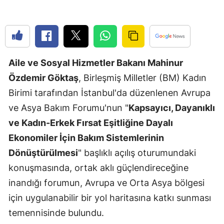
Edirne
Elazığ
Erzincan
Aile ve Sosyal Hizmetler Bakanı Mahinur
Erzurum
Özdemir Göktaş
, Birleşmiş Milletler (BM) Kadın
Birimi tarafından İstanbul'da düzenlenen Avrupa
Eskişehir
ve Asya Bakım Forumu'nun "
Kapsayıcı, Dayanıklı
Gaziantep
ve Kadın-Erkek Fırsat Eşitliğine Dayalı
Giresun
Ekonomiler İçin Bakım Sistemlerinin
Dönüştürülmesi
" başlıklı açılış oturumundaki
Gümüşhan
konuşmasında, ortak aklı güçlendireceğine
Hakkari
inandığı forumun, Avrupa ve Orta Asya bölgesi
Hatay
için uygulanabilir bir yol haritasına katkı sunması
temennisinde bulundu.
Isparta