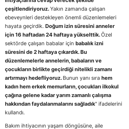
ihtiyaçlarına cevap verecek şekilde
çeşitlendiriyoruz.
Yakın zamanda çalışan
Yalova
ebeveynleri destekleyen önemli düzenlemeleri
Karabük
hayata geçirdik.
Doğum izin süresini anneler
için 16 haftadan 24 haftaya yükselttik.
Özel
Kilis
sektörde çalışan babalar için
babalık izni
Osmaniye
süresini de 2 haftaya çıkardık. Bu
Düzce
düzenlemelerle annelerin, babaların ve
çocukların birlikte geçirdiği nitelikli zamanı
artırmayı hedefliyoruz.
Bunun yanı sıra
hem
kadın hem erkek memurların, çocukları ilkokul
çağına gelene kadar yarım zamanlı çalışma
hakkından faydalanmalarını sağladık
" ifadelerini
kullandı.
Bakım ihtiyacının yaşam döngüsüne, aile