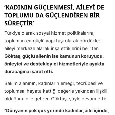
‘KADININ GÜÇLENMESI, AILEYI DE
Malatya
TOPLUMU DA GÜÇLENDIREN BIR
Manisa
SÜREÇTIR’
Kahramanm
Türkiye olarak sosyal hizmet politikalarını,
Mardin
toplumun en güçlü yapı taşı olarak gördükleri
aileyi merkeze alarak inşa ettiklerini belirten
Muğla
Göktaş, güçlü ailenin ise kamunun koruyucu,
Muş
önleyici ve destekleyici hizmetleriyle ayakta
Nevşehir
duracağına işaret etti.
Niğde
Bakım alanının, kadınların emeği, tecrübesi ve
toplumsal hayata kattığı değerle yakından ilişkili
Ordu
olduğunu dile getiren Göktaş, şöyle devam etti:
Rize
“
Dünyanın pek çok yerinde kadınlar, aile içinde,
Sakarya