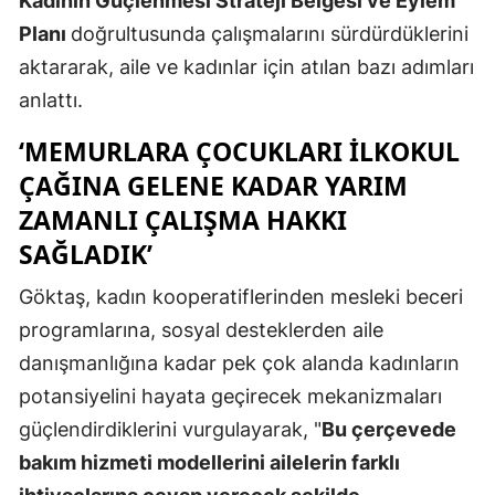
Kadının Güçlenmesi Strateji Belgesi ve Eylem
Planı
doğrultusunda çalışmalarını sürdürdüklerini
Yozgat
aktararak, aile ve kadınlar için atılan bazı adımları
Zonguldak
anlattı.
Aksaray
‘MEMURLARA ÇOCUKLARI ILKOKUL
Bayburt
ÇAĞINA GELENE KADAR YARIM
ZAMANLI ÇALIŞMA HAKKI
Karaman
SAĞLADIK’
Kırıkkale
Göktaş, kadın kooperatiflerinden mesleki beceri
Batman
programlarına, sosyal desteklerden aile
Şırnak
danışmanlığına kadar pek çok alanda kadınların
potansiyelini hayata geçirecek mekanizmaları
Bartın
güçlendirdiklerini vurgulayarak, "
Bu çerçevede
Ardahan
bakım hizmeti modellerini ailelerin farklı
Iğdır