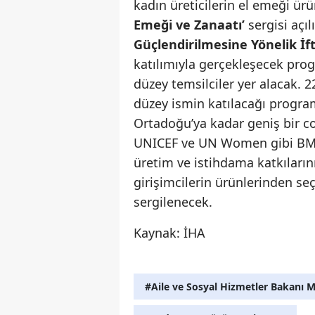
kadın üreticilerin el emeği ür
Emeği ve Zanaatı’
sergisi açıl
Güçlendirilmesine Yönelik İf
katılımıyla gerçekleşecek pro
düzey temsilciler yer alacak. 
düzey ismin katılacağı progra
Ortadoğu’ya kadar geniş bir co
UNICEF ve UN Women gibi BM ku
üretim ve istihdama katkıların
girişimcilerin ürünlerinden s
sergilenecek.
Kaynak: İHA
#Aile ve Sosyal Hizmetler Bakanı