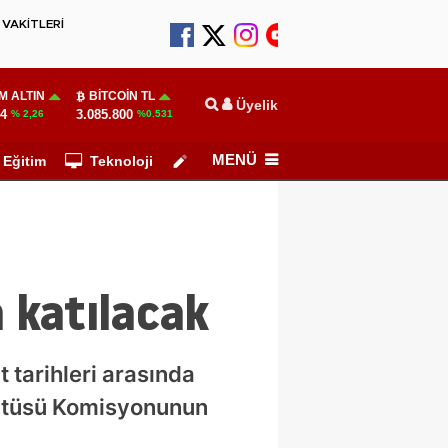
VAKİTLERİ
M ALTIN
BITCOIN TL
Üyelik
14
3.085.800
% 2,26
%0.531
MENÜ
Eğitim
Teknoloji
Köşe Yazarları
 katılacak
 tarihleri arasında
Statüsü Komisyonunun