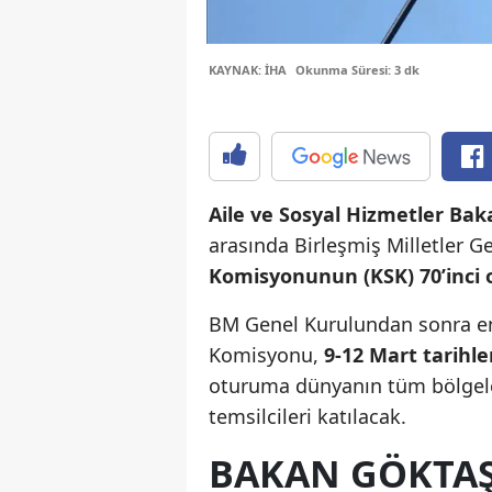
KAYNAK: İHA
Okunma Süresi: 3 dk
Aile ve Sosyal Hizmetler Ba
arasında Birleşmiş Milletler G
Komisyonunun (KSK) 70’inci 
BM Genel Kurulundan sonra en 
Komisyonu,
9-12 Mart tarihl
oturuma dünyanın tüm bölgele
temsilcileri katılacak.
BAKAN GÖKTA