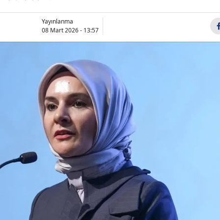
Bilecik
Yayınlanma
Bingöl
08 Mart 2026 - 13:57
Bitlis
Bolu
Burdur
Bursa
Çanakkale
Çankırı
Çorum
Denizli
Diyarbakır