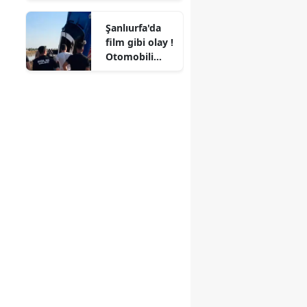
aldı : 3 asker
Şanlıurfa'da
yaralandı
film gibi olay !
Otomobili
dereye uçtu,
kendini 'öldü'
gösterme
planı ortaya
çıktı