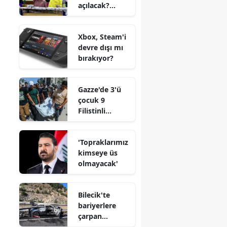
açılacak?
zaman
2026-2027
açıklanacak?
eğitim
Xbox, Steam'i
öğretim yılı
devre dışı mı
okul açılış
bırakıyor?
tarihleri
Gazze'de 3'ü
çocuk 9
Filistinli
hayatını
kaybetti
'Topraklarımız
kimseye üs
olmayacak'
Bilecik'te
bariyerlere
çarpan
otomobil alev