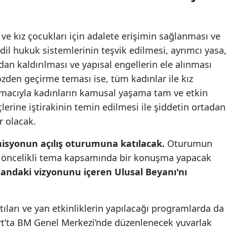
Mersin
İstanbul
 ve kız çocukları için adalete erişimin sağlanması ve
dil hukuk sistemlerinin teşvik edilmesi, ayrımcı yasa,
İzmir
dan kaldırılması ve yapısal engellerin ele alınması
Kars
zden geçirme teması ise, tüm kadınlar ile kız
amacıyla kadınların kamusal yaşama tam ve etkin
Kastamonu
lerine iştirakinin temin edilmesi ile şiddetin ortadan
Kayseri
r olacak.
Kırklareli
isyonun açılış oturumuna katılacak.
Oturumun
e öncelikli tema kapsamında bir konuşma yapacak
Kırşehir
landaki vizyonunu içeren Ulusal Beyanı'nı
Kocaeli
Konya
tıları ve yan etkinliklerin yapılacağı programlarda da
rt’ta BM Genel Merkezi’nde düzenlenecek yuvarlak
Kütahya