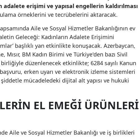
 adalete erişimi ve yapısal engellerin kaldırılması
Malatya
gulama örneklerini ve tecrübelerini aktaracak.
Manisa
apsamında Aile ve Sosyal Hizmetler Bakanlığının ev
Kahramanmaraş
letin Geleceği: Kadınların Adalete Erişimini
mlar’ başlıklı yan etkinlikte konuşacak. Azerbaycan,
Mardin
e, Mısır, BM Kadın Birimi ve Türkiye'den bazı Sivil
Muğla
 birliğiyle düzenlenecek etkinlikte; 6284 sayılı Kanun
 başvuru, erken uyarı ve elektronik izleme sistemleri
Muş
 şiddetle mücadeledeki dijital alt yapısı ve hukuki
Nevşehir
Niğde
LERIN EL EMEĞI ÜRÜNLERI
Ordu
Rize
 Aile ve Sosyal Hizmetler Bakanlığı ve iş birlikleri
Sakarya