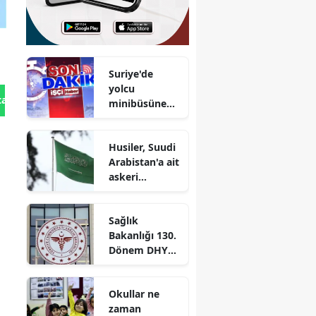
Suriye'de
yolcu
tan Gönder
minibüsüne
bombalı
saldırı : Çok
Husiler, Suudi
sayıda ölü var
Arabistan'a ait
askeri
yığınakları
bombaladı
Sağlık
Bakanlığı 130.
Dönem DHY
kurası ne
zaman
Okullar ne
çekilecek?
zaman
Sonuçlar ne