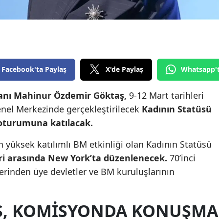
Edirne
Elazığ
Erzincan
Facebook'ta Paylaş
X'de Paylaş
Whatsapp'
Erzurum
Eskişehir
kanı Mahinur Özdemir Göktaş,
9-12 Mart tarihleri
enel Merkezinde gerçekleştirilecek
Kadının Statüsü
Gaziantep
oturumuna katılacak.
Giresun
yüksek katılımlı BM etkinliği olan Kadının Statüsü
Gümüşhane
eri arasında New York’ta düzenlenecek.
70’inci
rinden üye devletler ve BM kuruluşlarının
Hakkari
Hatay
Ş, KOMISYONDA KONUŞMA
Isparta