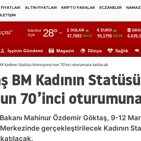
 FİYATLARI
ALTIN FİYATLARI
KRİPTO PARALAR
ECZANELER
NAMAZ 
İLETİŞİM
Adana
28
°
DOLAR
EURO
GRA
İstanbul
Adıyaman
çisi"
Açık
47,7093
55,1755
6.639,
%0.17
%0.29
Afyonkarahisar
İşçinin Gündemi
Magazin
Dünya
Sağlık
Ağrı
M Kadının Statüsü Komisyonu'nun 70’inci oturumuna katılacak
Amasya
ş BM Kadının Statüsü
Ankara
un 70’inci oturumuna
Antalya
Artvin
 Bakanı Mahinur Özdemir Göktaş, 9-12 Mart
Aydın
el Merkezinde gerçekleştirilecek Kadının 
Balıkesir
katılacak.