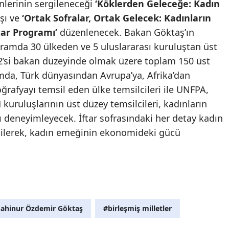
ünlerinin sergileneceği
‘Köklerden Geleceğe: Kadın
ışı ve
‘Ortak Sofralar, Ortak Gelecek: Kadınların
Samsun
tar Programı’
düzenlenecek. Bakan Göktaş’ın
Siirt
gramda 30 ülkeden ve 5 uluslararası kuruluştan üst
Sinop
22’si bakan düzeyinde olmak üzere toplam 150 üst
mda, Türk dünyasından Avrupa’ya, Afrika’dan
Sivas
ğrafyayı temsil eden ülke temsilcileri ile UNFPA,
Tekirdağ
ruluşlarının üst düzey temsilcileri, kadınların
ı deneyimleyecek. İftar sofrasındaki her detay kadın
Tokat
eçilerek, kadın emeğinin ekonomideki gücü
Trabzon
Tunceli
Şanlıurfa
Uşak
 Mahinur Özdemir Göktaş
#birleşmiş milletler
Van