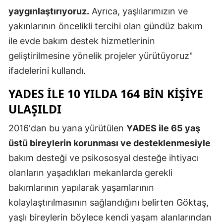
yaygınlaştırıyoruz.
Ayrıca, yaşlılarımızın ve
Mersin
yakınlarının öncelikli tercihi olan gündüz bakım
İstanbul
ile evde bakım destek hizmetlerinin
İzmir
geliştirilmesine yönelik projeler yürütüyoruz"
ifadelerini kullandı.
Kars
YADES ILE 10 YILDA 164 BIN KIŞIYE
Kastamonu
ULAŞILDI
Kayseri
2016'dan bu yana yürütülen
YADES ile 65 yaş
Kırklareli
üstü bireylerin korunması ve desteklenmesiyle
Kırşehir
bakım desteği ve psikososyal desteğe ihtiyacı
olanların yaşadıkları mekanlarda gerekli
Kocaeli
bakımlarının yapılarak yaşamlarının
Konya
kolaylaştırılmasının sağlandığını belirten Göktaş,
yaşlı bireylerin böylece kendi yaşam alanlarından
Kütahya