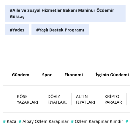
#Aile ve Sosyal Hizmetler Bakanı Mahinur Özdemir
Yozgat
Göktaş
Zonguldak
#Yades
#Yaşlı Destek Programı
Aksaray
Bayburt
Karaman
Kırıkkale
Gündem
Spor
Ekonomi
İşçinin Gündemi
Batman
Şırnak
KÖŞE
DÖVİZ
ALTIN
KRİPTO
YAZARLARI
FİYATLARI
FİYATLARI
PARALAR
Bartın
Ardahan
#
Kaza
#
Albay Özlem Karapınar
#
Özlem Karapınar Kimdir
#
#
Iğdır