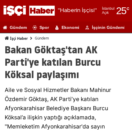
25
°
İstanbul
"Haberin İşçisi"
Açık
Adana
Gündem
Spor
Ekonomi
İşçinin Gündemi
Adıyaman
Gündem
İşçi Haber
Afyonkarahi
Bakan Göktaş'tan AK
Ağrı
Parti'ye katılan Burcu
Amasya
Köksal paylaşımı
Ankara
Aile ve Sosyal Hizmetler Bakanı Mahinur
Antalya
Özdemir Göktaş, AK Parti’ye katılan
Artvin
Afyonkarahisar Belediye Başkanı Burcu
Aydın
Köksal’a ilişkin yaptığı açıklamada,
''Memleketim Afyonkarahisar'da sayın
Balıkesir