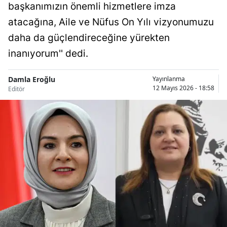
başkanımızın önemli hizmetlere imza
Bilecik
atacağına, Aile ve Nüfus On Yılı vizyonumuzu
Bingöl
daha da güçlendireceğine yürekten
inanıyorum'' dedi.
Bitlis
Bolu
Damla Eroğlu
Yayınlanma
12 Mayıs 2026 - 18:58
Editör
Burdur
Bursa
Çanakkale
Çankırı
Çorum
Denizli
Diyarbakır