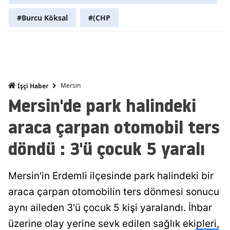
Malatya
#Burcu Köksal
#(CHP
Manisa
Kahramanm
Mardin
Mersin
İşçi Haber
Mersin'de park halindeki
Muğla
araca çarpan otomobil ters
Muş
döndü : 3'ü çocuk 5 yaralı
Nevşehir
Niğde
Mersin'in Erdemli ilçesinde park halindeki bir
Ordu
araca çarpan otomobilin ters dönmesi sonucu
Rize
aynı aileden 3'ü çocuk 5 kişi yaralandı. İhbar
üzerine olay yerine sevk edilen sağlık ekipleri,
Sakarya