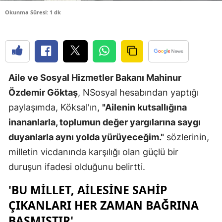
Edirne
Okunma Süresi: 1 dk
Elazığ
Erzincan
Erzurum
Aile ve Sosyal Hizmetler Bakanı Mahinur
Özdemir Göktaş
, NSosyal hesabından yaptığı
Eskişehir
paylaşımda, Köksal'ın,
"Ailenin kutsallığına
Gaziantep
inananlarla, toplumun değer yargılarına saygı
Giresun
duyanlarla aynı yolda yürüyeceğim."
sözlerinin,
milletin vicdanında karşılığı olan güçlü bir
Gümüşhan
duruşun ifadesi olduğunu belirtti.
Hakkari
'BU MILLET, AILESINE SAHIP
Hatay
ÇIKANLARI HER ZAMAN BAĞRINA
Isparta
BASMIŞTIR'