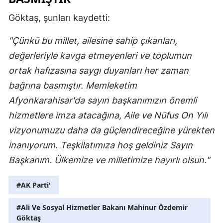
Mersin
Göktaş, şunları kaydetti:
İstanbul
"Çünkü bu millet, ailesine sahip çıkanları,
İzmir
değerleriyle kavga etmeyenleri ve toplumun
ortak hafızasına saygı duyanları her zaman
Kars
bağrına basmıştır. Memleketim
Kastamonu
Afyonkarahisar'da sayın başkanımızın önemli
hizmetlere imza atacağına, Aile ve Nüfus On Yılı
Kayseri
vizyonumuzu daha da güçlendireceğine yürekten
Kırklareli
inanıyorum. Teşkilatımıza hoş geldiniz Sayın
Kırşehir
Başkanım. Ülkemize ve milletimize hayırlı olsun."
Kocaeli
#AK Parti'
Konya
#Ali Ve Sosyal Hizmetler Bakanı Mahinur Özdemir
Göktaş
Kütahya