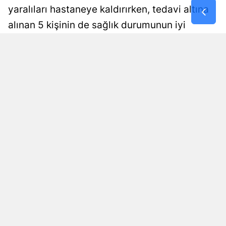
yaralıları hastaneye kaldırırken, tedavi altına
Samsun
alınan 5 kişinin de sağlık durumunun iyi
Siirt
olduğu öğrenildi.
Sinop
Selen Albayrak Demirtürk
Yayınlanma
07 Ağustos 2026 - 08:45
Editör
Sivas
Tekirdağ
Tokat
Trabzon
Tunceli
Şanlıurfa
Uşak
Van
KAYNAK: İHA
Okunma Süresi: 1 dk