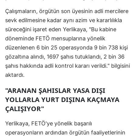
Malatya
Çalışmaların, örgütün son üyesinin adli mercilere
sevk edilmesine kadar aynı azim ve kararlılıkla
Manisa
süreceğini işaret eden Yerlikaya, "Bu kabine
Kahramanm
döneminde FETÖ mensuplarına yönelik
Mardin
düzenlenen 6 bin 25 operasyonda 9 bin 738 kişi
gözaltına alındı, 1697 şahıs tutuklandı, 2 bin 36
Muğla
şahıs hakkında adli kontrol kararı verildi." bilgisini
Muş
aktardı.
Nevşehir
"ARANAN ŞAHISLAR YASA DIŞI
Niğde
YOLLARLA YURT DIŞINA KAÇMAYA
ÇALIŞIYOR"
Ordu
Rize
Yerlikaya, FETÖ'ye yönelik başarılı
operasyonların ardından örgütün faaliyetlerinin
Sakarya