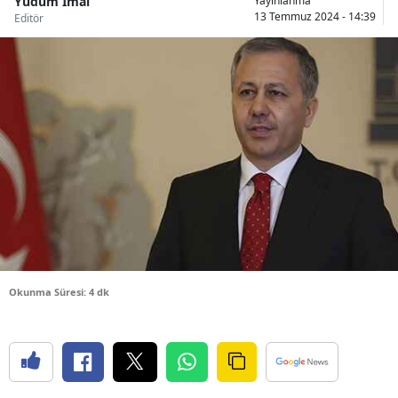
Yudum İmal
Yayınlanma
13 Temmuz 2024 - 14:39
Editör
Bilecik
Bingöl
Bitlis
Bolu
Burdur
Bursa
Çanakkale
Çankırı
Okunma Süresi: 4 dk
Çorum
Denizli
Diyarbakır