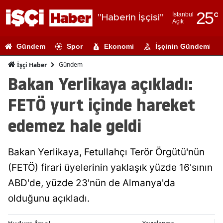
25
°
İstanbul
"Haberin İşçisi"
Açık
Adana
Gündem
Spor
Ekonomi
İşçinin Gündemi
Adıyaman
Gündem
İşçi Haber
Afyonkarahi
Bakan Yerlikaya açıkladı:
Ağrı
FETÖ yurt içinde hareket
Amasya
edemez hale geldi
Ankara
Bakan Yerlikaya, Fetullahçı Terör Örgütü'nün
Antalya
(FETÖ) firari üyelerinin yaklaşık yüzde 16'sının
Artvin
ABD'de, yüzde 23'nün de Almanya'da
Aydın
olduğunu açıkladı.
Balıkesir