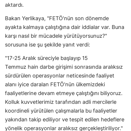
aktardı.
Mersin
Bakan Yerlikaya, "FETÖ'nün son dönemde
İstanbul
ayakta kalmaya çalıştığına dair iddialar var. Buna
İzmir
karşı nasıl bir mücadele yürütüyorsunuz?"
Kars
sorusuna ise şu şekilde yanıt verdi:
Kastamonu
"17-25 Aralık süreciyle başlayıp 15
Temmuz hain darbe girişimi sonrasında aralıksız
Kayseri
sürdürülen operasyonlar neticesinde faaliyet
Kırklareli
alanı iyice daralan FETÖ'nün ülkemizdeki
Kırşehir
faaliyetlerine devam etmeye çalıştığını biliyoruz.
Kolluk kuvvetlerimiz tarafından adli mercilerle
Kocaeli
koordineli yürütülen çalışmalarla bu faaliyetler
Konya
yakından takip ediliyor ve tespit edilen hedeflere
Kütahya
yönelik operasyonlar aralıksız gerçekleştiriliyor."