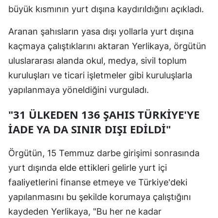
büyük kısmının yurt dışına kaydırıldığını açıkladı.
Samsun
Aranan şahısların yasa dışı yollarla yurt dışına
Siirt
kaçmaya çalıştıklarını aktaran Yerlikaya, örgütün
Sinop
uluslararası alanda okul, medya, sivil toplum
kuruluşları ve ticari işletmeler gibi kuruluşlarla
Sivas
yapılanmaya yöneldiğini vurguladı.
Tekirdağ
"31 ÜLKEDEN 136 ŞAHIS TÜRKİYE'YE
Tokat
İADE YA DA SINIR DIŞI EDİLDİ"
Trabzon
Örgütün, 15 Temmuz darbe girişimi sonrasında
Tunceli
yurt dışında elde ettikleri gelirle yurt içi
Şanlıurfa
faaliyetlerini finanse etmeye ve Türkiye'deki
Uşak
yapılanmasını bu şekilde korumaya çalıştığını
kaydeden Yerlikaya, "Bu her ne kadar
Van