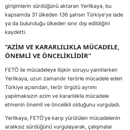
girişimlerin sürdüğünü aktaran Yerlikaya, bu
Yalova
kapsamda 31 ülkeden 136 şahsın Türkiye'ye iade
ya da bulunduğu ülkeden sınır dışı edildiğini
Karabük
kaydetti.
Kilis
"AZİM VE KARARLILIKLA MÜCADELE,
Osmaniye
ÖNEMLİ VE ÖNCELİKLİDİR"
Düzce
FETÖ ile mücadeleye ilişkin soruyu yanıtlarken
Yerlikaya, uzun zamandır terörle mücadele eden
Türkiye açısından, terör örgütü ayrımı
yapılmaksızın azim ve kararlılıkla mücadele
etmenin önemli ve öncelikli olduğunu vurguladı.
Yerlikaya, FETÖ'ye karşı yürütülen mücadelenin
aralıksız sürdüğünü vurgulayarak, çalışmalar