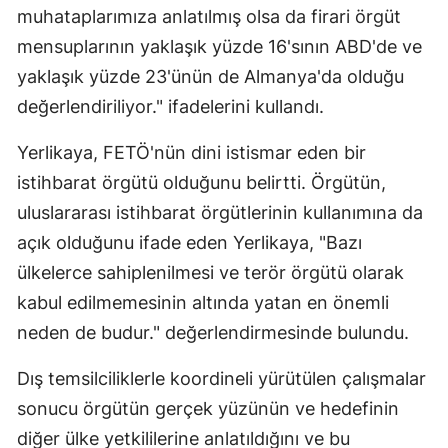
muhataplarımıza anlatılmış olsa da firari örgüt
Yozgat
mensuplarının yaklaşık yüzde 16'sının ABD'de ve
yaklaşık yüzde 23'ünün de Almanya'da olduğu
Zonguldak
değerlendiriliyor." ifadelerini kullandı.
Aksaray
Yerlikaya, FETÖ'nün dini istismar eden bir
Bayburt
istihbarat örgütü olduğunu belirtti. Örgütün,
Karaman
uluslararası istihbarat örgütlerinin kullanımına da
Kırıkkale
açık olduğunu ifade eden Yerlikaya, "Bazı
ülkelerce sahiplenilmesi ve terör örgütü olarak
Batman
kabul edilmemesinin altında yatan en önemli
Şırnak
neden de budur." değerlendirmesinde bulundu.
Bartın
Dış temsilciliklerle koordineli yürütülen çalışmalar
Ardahan
sonucu örgütün gerçek yüzünün ve hedefinin
diğer ülke yetkililerine anlatıldığını ve bu
Iğdır