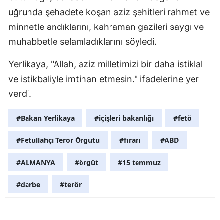
uğrunda şehadete koşan aziz şehitleri rahmet ve
minnetle andıklarını, kahraman gazileri saygı ve
muhabbetle selamladıklarını söyledi.
Yerlikaya, "Allah, aziz milletimizi bir daha istiklal
ve istikbaliyle imtihan etmesin." ifadelerine yer
verdi.
#Bakan Yerlikaya
#içişleri bakanlığı
#fetö
#Fetullahçı Terör Örgütü
#firari
#ABD
#ALMANYA
#örgüt
#15 temmuz
#darbe
#terör