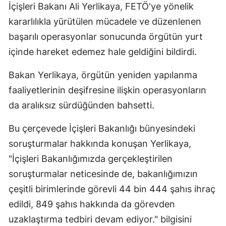
İçişleri Bakanı Ali Yerlikaya, FETÖ'ye yönelik
Edirne
kararlılıkla yürütülen mücadele ve düzenlenen
Elazığ
başarılı operasyonlar sonucunda örgütün yurt
içinde hareket edemez hale geldiğini bildirdi.
Erzincan
Erzurum
Bakan Yerlikaya, örgütün yeniden yapılanma
faaliyetlerinin deşifresine ilişkin operasyonların
Eskişehir
da aralıksız sürdüğünden bahsetti.
Gaziantep
Bu çerçevede İçişleri Bakanlığı bünyesindeki
Giresun
soruşturmalar hakkında konuşan Yerlikaya,
Gümüşhan
"İçişleri Bakanlığımızda gerçekleştirilen
soruşturmalar neticesinde de, bakanlığımızın
Hakkari
çeşitli birimlerinde görevli 44 bin 444 şahıs ihraç
Hatay
edildi, 849 şahıs hakkında da görevden
uzaklaştırma tedbiri devam ediyor." bilgisini
Isparta