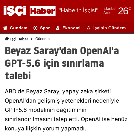
26
°
İstanbul
"Haberin İşçisi"
Açık
Adana
Gündem
Spor
Ekonomi
İşçinin Gündemi
Adıyaman
Gündem
İşçi Haber
Afyonkarahi
Beyaz Saray'dan OpenAI'a
Ağrı
GPT-5.6 için sınırlama
Amasya
talebi
Ankara
ABD'de Beyaz Saray, yapay zeka şirketi
Antalya
OpenAI'dan gelişmiş yetenekleri nedeniyle
Artvin
GPT-5.6 modelinin dağıtımının
Aydın
sınırlandırılmasını talep etti. OpenAI ise henüz
konuya ilişkin yorum yapmadı.
Balıkesir