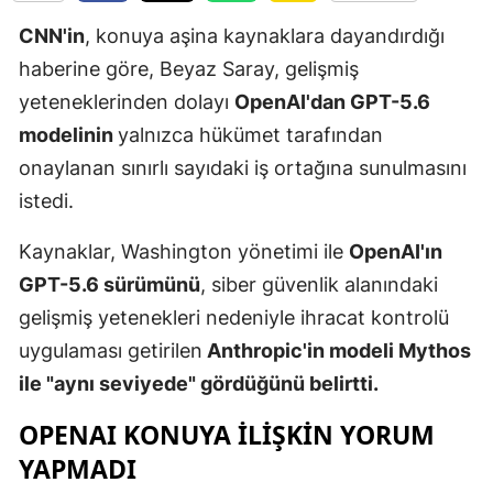
Edirne
CNN'in
, konuya aşina kaynaklara dayandırdığı
haberine göre, Beyaz Saray, gelişmiş
Elazığ
yeteneklerinden dolayı
OpenAI'dan GPT-5.6
Erzincan
modelinin
yalnızca hükümet tarafından
Erzurum
onaylanan sınırlı sayıdaki iş ortağına sunulmasını
istedi.
Eskişehir
Kaynaklar, Washington yönetimi ile
OpenAI'ın
Gaziantep
GPT-5.6 sürümünü
, siber güvenlik alanındaki
Giresun
gelişmiş yetenekleri nedeniyle ihracat kontrolü
Gümüşhan
uygulaması getirilen
Anthropic'in modeli Mythos
ile "aynı seviyede" gördüğünü belirtti.
Hakkari
OPENAI KONUYA ILIŞKIN YORUM
Hatay
YAPMADI
Isparta