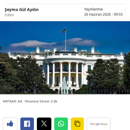
Bilecik
Şeyma Gül Aydın
Yayınlanma
26 Haziran 2026 - 09:55
Editör
Bingöl
Bitlis
Bolu
Burdur
Bursa
Çanakkale
Çankırı
Çorum
KAYNAK: AA
Okunma Süresi: 2 dk
Denizli
Diyarbakır