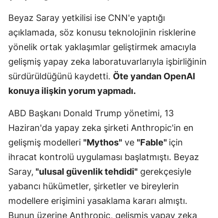
Malatya
Beyaz Saray yetkilisi ise CNN'e yaptığı
açıklamada, söz konusu teknolojinin risklerine
Manisa
yönelik ortak yaklaşımlar geliştirmek amacıyla
Kahramanm
gelişmiş yapay zeka laboratuvarlarıyla işbirliğinin
Mardin
sürdürüldüğünü kaydetti.
Öte yandan OpenAI
konuya ilişkin yorum yapmadı.
Muğla
ABD Başkanı Donald Trump yönetimi, 13
Muş
Haziran'da yapay zeka şirketi Anthropic'in en
Nevşehir
gelişmiş modelleri
"Mythos"
ve
"Fable"
için
Niğde
ihracat kontrolü uygulaması başlatmıştı. Beyaz
Saray,
"ulusal güvenlik tehdidi"
gerekçesiyle
Ordu
yabancı hükümetler, şirketler ve bireylerin
Rize
modellere erişimini yasaklama kararı almıştı.
Sakarya
Bunun üzerine Anthropic, gelişmiş yapay zeka