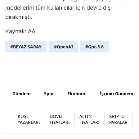
modellerini tüm kullanıcılar için devre dışı
Samsun
bırakmıştı.
Siirt
Kaynak: AA
Sinop
#BEYAZ SARAY
#OpenAI
#Gpt-5.6
Sivas
Tekirdağ
Tokat
Trabzon
Gündem
Spor
Ekonomi
İşçinin Gündemi
Tunceli
Şanlıurfa
KÖŞE
DÖVİZ
ALTIN
KRİPTO
YAZARLARI
FİYATLARI
FİYATLARI
PARALAR
Uşak
Van