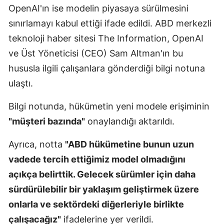
OpenAI'ın ise modelin piyasaya sürülmesini
Mersin
sınırlamayı kabul ettiği ifade edildi. ABD merkezli
İstanbul
teknoloji haber sitesi The Information, OpenAI
ve Üst Yöneticisi (CEO) Sam Altman'ın bu
İzmir
hususla ilgili çalışanlara gönderdiği bilgi notuna
Kars
ulaştı.
Kastamonu
Bilgi notunda, hükümetin yeni modele erişiminin
Kayseri
"müşteri bazında"
onaylandığı aktarıldı.
Kırklareli
Ayrıca, notta
"ABD hükümetine bunun uzun
Kırşehir
vadede tercih ettiğimiz model olmadığını
açıkça belirttik. Gelecek sürümler için daha
Kocaeli
sürdürülebilir bir yaklaşım geliştirmek üzere
Konya
onlarla ve sektördeki diğerleriyle birlikte
çalışacağız"
ifadelerine yer verildi.
Kütahya