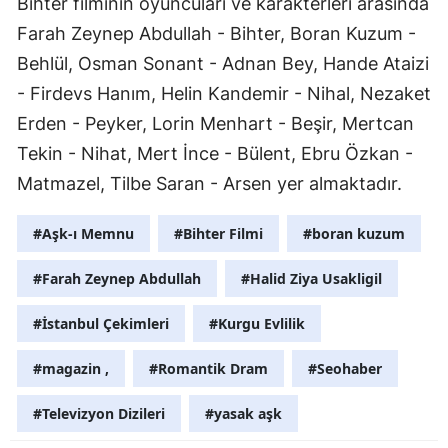
Bihter filminin oyuncuları ve karakterleri arasında
Malatya
Farah Zeynep Abdullah - Bihter, Boran Kuzum -
Behlül, Osman Sonant - Adnan Bey, Hande Ataizi
Manisa
- Firdevs Hanım, Helin Kandemir - Nihal, Nezaket
Kahramanm
Erden - Peyker, Lorin Menhart - Beşir, Mertcan
Tekin - Nihat, Mert İnce - Bülent, Ebru Özkan -
Mardin
Matmazel, Tilbe Saran - Arsen yer almaktadır.
Muğla
#Aşk-ı Memnu
#Bihter Filmi
#boran kuzum
Muş
Nevşehir
#Farah Zeynep Abdullah
#Halid Ziya Usakligil
Niğde
#İstanbul Çekimleri
#Kurgu Evlilik
Ordu
#magazin ,
#Romantik Dram
#Seohaber
Rize
#Televizyon Dizileri
#yasak aşk
Sakarya