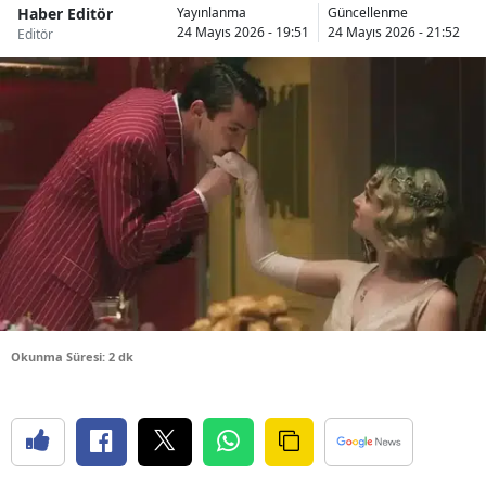
Haber Editör
Yayınlanma
Güncellenme
Bilecik
24 Mayıs 2026 - 19:51
24 Mayıs 2026 - 21:52
Editör
Bingöl
Bitlis
Bolu
Burdur
Bursa
Çanakkale
Çankırı
Okunma Süresi: 2 dk
Çorum
Denizli
Diyarbakır