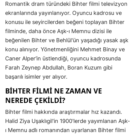
Romantik dram türündeki Bihter filmi televizyon
Edirne
ekranlarında yayınlanıyor. Oyuncu kadrosu ve
Elazığ
konusu ile seyircilerden beğeni toplayan Bihter
filminde, daha önce Aşk-ı Memnu dizisi ile
Erzincan
beğenilen Bihter ve Behlül'ün yaşadığı yasak aşk
Erzurum
konu alınıyor. Yönetmenliğini Mehmet Binay ve
Eskişehir
Caner Alper’in üstlendiği, oyuncu kadrosunda
Farah Zeynep Abdullah, Boran Kuzum gibi
Gaziantep
başarılı isimler yer alıyor.
Giresun
BIHTER FILMI NE ZAMAN VE
Gümüşhan
NEREDE ÇEKILDI?
Hakkari
Bihter filmi hakkında araştırmalar hız kazandı.
Hatay
Halid Ziya Uşaklıgil'in 1900'lerde yayımlanan Aşk-
ı Memnu adlı romanından uyarlanan Bihter filmi
Isparta