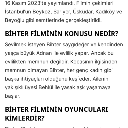
16 Kasım 2023'te yayımlandı. Filmin çekimleri
Mersin
İstanbul'un Beykoz, Sarıyer, Üsküdar, Kadıköy ve
İstanbul
Beyoğlu gibi semtlerinde gerçekleştirildi.
İzmir
BIHTER FILMININ KONUSU NEDIR?
Kars
Sevilmek isteyen Bihter saygıdeğer ve kendinden
yaşça büyük Adnan ile evlilik yapar. Ancak bu
Kastamonu
evlilikten memnun değildir. Kocasının ilgisinden
Kayseri
memnun olmayan Bihter, her genç kadın gibi
Kırklareli
başka ihtiyaçları olduğunu keşfeder. Ailenin
yakışıklı üyesi Behlül ile yasak aşk yaşamaya
Kırşehir
başlar.
Kocaeli
BIHTER FILMININ OYUNCULARI
Konya
KIMLERDIR?
Kütahya