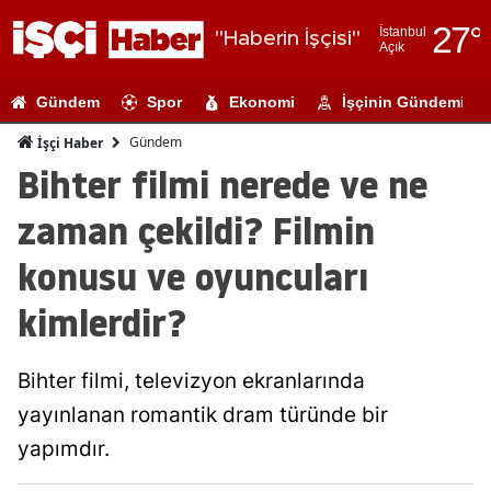
27
°
İstanbul
"Haberin İşçisi"
Açık
Adana
Gündem
Spor
Ekonomi
İşçinin Gündemi
Adıyaman
Gündem
İşçi Haber
Afyonkarahi
Bihter filmi nerede ve ne
Ağrı
zaman çekildi? Filmin
Amasya
konusu ve oyuncuları
Ankara
kimlerdir?
Antalya
Bihter filmi, televizyon ekranlarında
Artvin
yayınlanan romantik dram türünde bir
Aydın
yapımdır.
Balıkesir