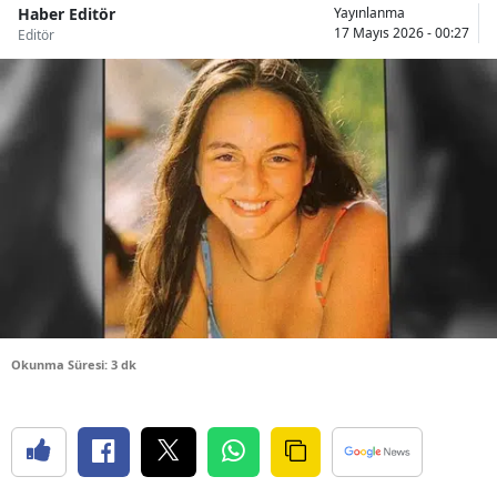
Haber Editör
Yayınlanma
Bilecik
17 Mayıs 2026 - 00:27
Editör
Bingöl
Bitlis
Bolu
Burdur
Bursa
Çanakkale
Çankırı
Okunma Süresi: 3 dk
Çorum
Denizli
Diyarbakır