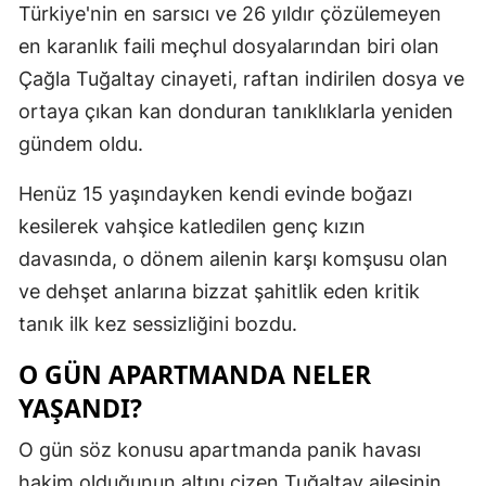
Türkiye'nin en sarsıcı ve 26 yıldır çözülemeyen
Edirne
en karanlık faili meçhul dosyalarından biri olan
Elazığ
Çağla Tuğaltay cinayeti, raftan indirilen dosya ve
ortaya çıkan kan donduran tanıklıklarla yeniden
Erzincan
gündem oldu.
Erzurum
Henüz 15 yaşındayken kendi evinde boğazı
Eskişehir
kesilerek vahşice katledilen genç kızın
Gaziantep
davasında, o dönem ailenin karşı komşusu olan
ve dehşet anlarına bizzat şahitlik eden kritik
Giresun
tanık ilk kez sessizliğini bozdu.
Gümüşhan
O GÜN APARTMANDA NELER
Hakkari
YAŞANDI?
Hatay
O gün söz konusu apartmanda panik havası
Isparta
hakim olduğunun altını çizen Tuğaltay ailesinin