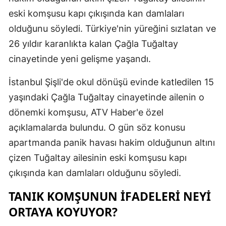
eski komşusu kapı çıkışında kan damlaları
Mersin
olduğunu söyledi. Türkiye'nin yüreğini sızlatan ve
İstanbul
26 yıldır karanlıkta kalan Çağla Tuğaltay
İzmir
cinayetinde yeni gelişme yaşandı.
Kars
İstanbul Şişli'de okul dönüşü evinde katledilen 15
yaşındaki Çağla Tuğaltay cinayetinde ailenin o
Kastamonu
dönemki komşusu, ATV Haber'e özel
Kayseri
açıklamalarda bulundu. O gün söz konusu
Kırklareli
apartmanda panik havası hakim olduğunun altını
çizen Tuğaltay ailesinin eski komşusu kapı
Kırşehir
çıkışında kan damlaları olduğunu söyledi.
Kocaeli
TANIK KOMŞUNUN IFADELERI NEYI
Konya
ORTAYA KOYUYOR?
Kütahya