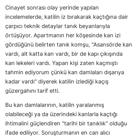
Cinayet sonrası olay yerinde yapılan
Samsun
incelemelerde, katilin iz bırakarak kaçtığına dair
Siirt
çarpıcı teknik detaylar tanık beyanlarıyla
örtüşüyor. Apartmanın her köşesinde kan izi
Sinop
gördüğünü belirten tanık komşu, "Asansörde kan
Sivas
vardı, alt katta kan vardı, bir de kapı çıkışında
Tekirdağ
kan lekeleri vardı. Yapan kişi zaten kaçmıştı
tahmin ediyorum çünkü kan damlaları dışarıya
Tokat
kadar vardı" diyerek katilin izlediği kaçış
Trabzon
güzergahını tarif etti.
Tunceli
Bu kan damlalarının, katilin yaralanmış
Şanlıurfa
olabileceği ya da üzerindeki kanlarla kaçtığı
ihtimalini güçlendiren "tarihi bir tanıklık" olduğu
Uşak
ifade ediliyor. Soruşturmanın en can alıcı
Van