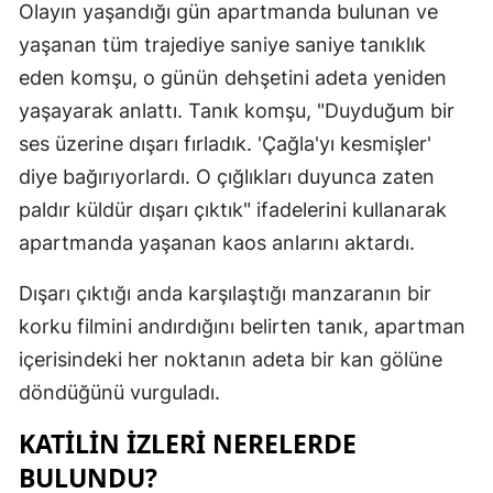
Olayın yaşandığı gün apartmanda bulunan ve
Malatya
yaşanan tüm trajediye saniye saniye tanıklık
eden komşu, o günün dehşetini adeta yeniden
Manisa
yaşayarak anlattı. Tanık komşu, "Duyduğum bir
Kahramanm
ses üzerine dışarı fırladık. 'Çağla'yı kesmişler'
Mardin
diye bağırıyorlardı. O çığlıkları duyunca zaten
paldır küldür dışarı çıktık" ifadelerini kullanarak
Muğla
apartmanda yaşanan kaos anlarını aktardı.
Muş
Dışarı çıktığı anda karşılaştığı manzaranın bir
Nevşehir
korku filmini andırdığını belirten tanık, apartman
Niğde
içerisindeki her noktanın adeta bir kan gölüne
döndüğünü vurguladı.
Ordu
KATILIN IZLERI NERELERDE
Rize
BULUNDU?
Sakarya