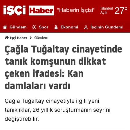
27
°
İstanbul
"Haberin İşçisi"
Açık
Adana
Gündem
Spor
Ekonomi
İşçinin Gündemi
Adıyaman
Gündem
İşçi Haber
Afyonkarahi
Çağla Tuğaltay cinayetinde
Ağrı
tanık komşunun dikkat
Amasya
çeken ifadesi: Kan
Ankara
damlaları vardı
Antalya
Çağla Tuğaltay cinayetiyle ilgili yeni
Artvin
tanıklıklar, 26 yıllık soruşturmanın seyrini
Aydın
değiştirebilir.
Balıkesir