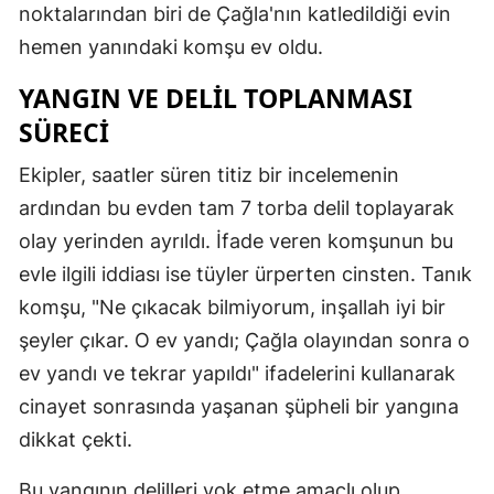
noktalarından biri de Çağla'nın katledildiği evin
Yozgat
hemen yanındaki komşu ev oldu.
Zonguldak
YANGIN VE DELIL TOPLANMASI
SÜRECI
Aksaray
Ekipler, saatler süren titiz bir incelemenin
Bayburt
ardından bu evden tam 7 torba delil toplayarak
Karaman
olay yerinden ayrıldı. İfade veren komşunun bu
Kırıkkale
evle ilgili iddiası ise tüyler ürperten cinsten. Tanık
komşu, "Ne çıkacak bilmiyorum, inşallah iyi bir
Batman
şeyler çıkar. O ev yandı; Çağla olayından sonra o
Şırnak
ev yandı ve tekrar yapıldı" ifadelerini kullanarak
Bartın
cinayet sonrasında yaşanan şüpheli bir yangına
dikkat çekti.
Ardahan
Bu yangının delilleri yok etme amaçlı olup
Iğdır