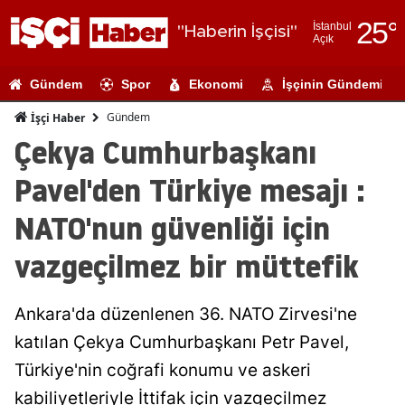
25
°
İstanbul
"Haberin İşçisi"
Açık
Adana
Gündem
Spor
Ekonomi
İşçinin Gündemi
Adıyaman
Gündem
İşçi Haber
Afyonkarahi
Çekya Cumhurbaşkanı
Ağrı
Pavel'den Türkiye mesajı :
Amasya
NATO'nun güvenliği için
Ankara
vazgeçilmez bir müttefik
Antalya
Ankara'da düzenlenen 36. NATO Zirvesi'ne
Artvin
katılan Çekya Cumhurbaşkanı Petr Pavel,
Aydın
Türkiye'nin coğrafi konumu ve askeri
Balıkesir
kabiliyetleriyle İttifak için vazgeçilmez