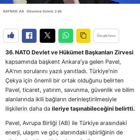
Edirne
KAYNAK: AA
Okunma Süresi: 2 dk
Elazığ
Erzincan
Erzurum
36. NATO Devlet ve Hükümet Başkanları Zirvesi
Eskişehir
kapsamında başkent Ankara'ya gelen Pavel,
AA'nın sorularını yazılı yanıtladı. Türkiye'nin
Gaziantep
Çekya için önemli bir ortak olduğunu belirten
Giresun
Pavel, ticaret, yatırım, savunma, güvenlik ve bilim
Gümüşhan
alanlarında ikili bağların derinleştirilmesiyle
ilişkilerin daha da
ileriye taşınabileceğini belirtti.
Hakkari
Pavel, Avrupa Birliği (AB) ile Türkiye arasındaki
Hatay
enerji, ulaşım ve göç alanındaki işbirliğinin de
Isparta