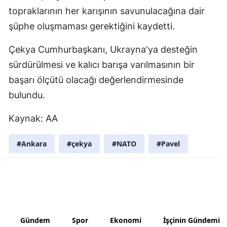
topraklarının her karışının savunulacağına dair
Yozgat
şüphe oluşmaması gerektiğini kaydetti.
Zonguldak
Çekya Cumhurbaşkanı, Ukrayna'ya desteğin
Aksaray
sürdürülmesi ve kalıcı barışa varılmasının bir
başarı ölçütü olacağı değerlendirmesinde
Bayburt
bulundu.
Karaman
Kaynak: AA
Kırıkkale
Batman
#Ankara
#çekya
#NATO
#Pavel
Şırnak
Bartın
Ardahan
Gündem
Spor
Ekonomi
İşçinin Gündemi
Iğdır