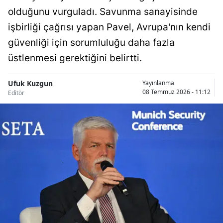
olduğunu vurguladı. Savunma sanayisinde
Bilecik
işbirliği çağrısı yapan Pavel, Avrupa'nın kendi
Bingöl
güvenliği için sorumluluğu daha fazla
Bitlis
üstlenmesi gerektiğini belirtti.
Bolu
Ufuk Kuzgun
Yayınlanma
Burdur
08 Temmuz 2026 - 11:12
Editör
Bursa
Çanakkale
Çankırı
Çorum
Denizli
Diyarbakır