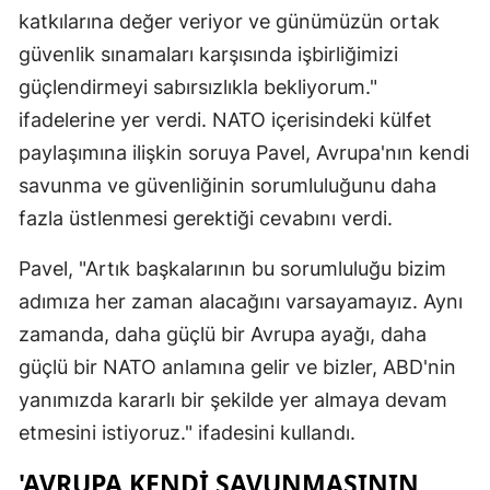
katkılarına değer veriyor ve günümüzün ortak
Malatya
güvenlik sınamaları karşısında işbirliğimizi
Manisa
güçlendirmeyi sabırsızlıkla bekliyorum."
ifadelerine yer verdi. NATO içerisindeki külfet
Kahramanm
paylaşımına ilişkin soruya Pavel, Avrupa'nın kendi
Mardin
savunma ve güvenliğinin sorumluluğunu daha
Muğla
fazla üstlenmesi gerektiği cevabını verdi.
Muş
Pavel, "Artık başkalarının bu sorumluluğu bizim
adımıza her zaman alacağını varsayamayız. Aynı
Nevşehir
zamanda, daha güçlü bir Avrupa ayağı, daha
Niğde
güçlü bir NATO anlamına gelir ve bizler, ABD'nin
Ordu
yanımızda kararlı bir şekilde yer almaya devam
etmesini istiyoruz." ifadesini kullandı.
Rize
'AVRUPA KENDI SAVUNMASININ
Sakarya