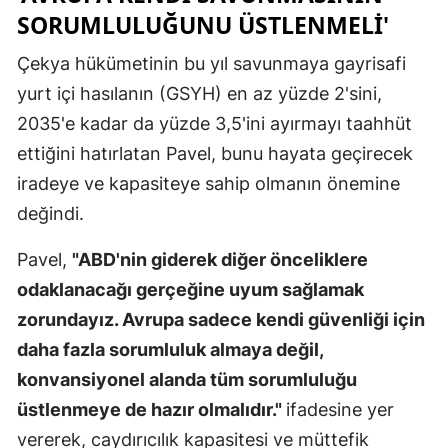
SORUMLULUĞUNU ÜSTLENMELI'
Samsun
Çekya hükümetinin bu yıl savunmaya gayrisafi
Siirt
yurt içi hasılanın (GSYH) en az yüzde 2'sini,
Sinop
2035'e kadar da yüzde 3,5'ini ayırmayı taahhüt
ettiğini hatırlatan Pavel, bunu hayata geçirecek
Sivas
iradeye ve kapasiteye sahip olmanın önemine
Tekirdağ
değindi.
Tokat
Pavel,
"ABD'nin giderek diğer önceliklere
Trabzon
odaklanacağı gerçeğine uyum sağlamak
zorundayız. Avrupa sadece kendi güvenliği için
Tunceli
daha fazla sorumluluk almaya değil,
Şanlıurfa
konvansiyonel alanda tüm sorumluluğu
Uşak
üstlenmeye de hazır olmalıdır."
ifadesine yer
vererek, caydırıcılık kapasitesi ve müttefik
Van