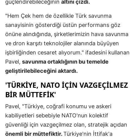
güçlendirebileceğinin
altını çizdi.
Mersin
"Hem Çek hem de özellikle Türk savunma
İstanbul
sanayisinin gösterdiği üstün performans göz
İzmir
önüne alındığında, şirketlerimizin hava savunma
ve dron karşıtı teknolojiler alanında büyüyen
Kars
işbirliğinden cesaret alıyorum." ifadesini kullanan
Kastamonu
Pavel,
savunma ortaklığının bu temelde
geliştirilebileceğini aktardı.
Kayseri
'TÜRKIYE, NATO İÇIN VAZGEÇILMEZ
Kırklareli
BIR MÜTTEFIK'
Kırşehir
Pavel, "Türkiye, coğrafi konumu ve askeri
Kocaeli
kabiliyetleri sebebiyle NATO'nun kolektif
Konya
güvenliği için vazgeçilmez olan, stratejik açıdan
önemli bir müttefiktir.
Türkiye'nin İttifak'a
Kütahya