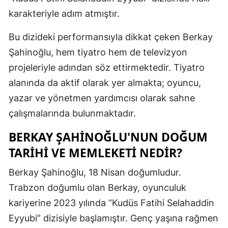
karakteriyle adım atmıştır.
Mersin
İstanbul
Bu dizideki performansıyla dikkat çeken Berkay
Şahinoğlu, hem tiyatro hem de televizyon
İzmir
projeleriyle adından söz ettirmektedir. Tiyatro
Kars
alanında da aktif olarak yer almakta; oyuncu,
yazar ve yönetmen yardımcısı olarak sahne
Kastamonu
çalışmalarında bulunmaktadır.
Kayseri
BERKAY ŞAHINOĞLU'NUN DOĞUM
Kırklareli
TARIHI VE MEMLEKETI NEDIR?
Kırşehir
Berkay Şahinoğlu, 18 Nisan doğumludur.
Kocaeli
Trabzon doğumlu olan Berkay, oyunculuk
Konya
kariyerine 2023 yılında “Kudüs Fatihi Selahaddin
Eyyubi” dizisiyle başlamıştır. Genç yaşına rağmen
Kütahya