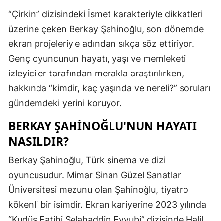
Edirne
“Çirkin” dizisindeki İsmet karakteriyle dikkatleri
üzerine çeken Berkay Şahinoğlu, son dönemde
Elazığ
ekran projeleriyle adından sıkça söz ettiriyor.
Erzincan
Genç oyuncunun hayatı, yaşı ve memleketi
izleyiciler tarafından merakla araştırılırken,
Erzurum
hakkında “kimdir, kaç yaşında ve nereli?” soruları
Eskişehir
gündemdeki yerini koruyor.
Gaziantep
BERKAY ŞAHINOĞLU'NUN HAYATI
Giresun
NASILDIR?
Gümüşhan
Berkay Şahinoğlu, Türk sinema ve dizi
Hakkari
oyuncusudur. Mimar Sinan Güzel Sanatlar
Üniversitesi mezunu olan Şahinoğlu, tiyatro
Hatay
kökenli bir isimdir. Ekran kariyerine 2023 yılında
Isparta
“Kudüs Fatihi Selahaddin Eyyubi” dizisinde Halil