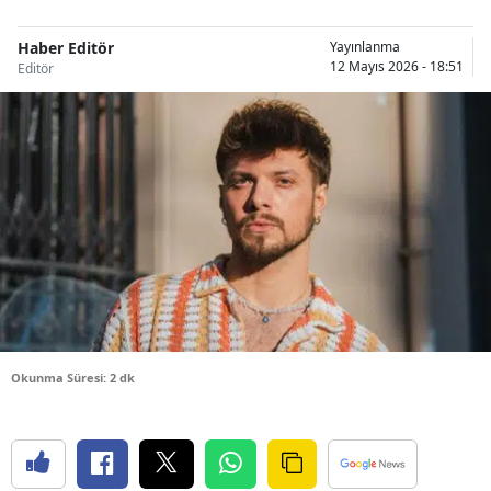
Bilecik
Haber Editör
Yayınlanma
12 Mayıs 2026 - 18:51
Bingöl
Editör
Bitlis
Bolu
Burdur
Bursa
Çanakkale
Çankırı
Okunma Süresi: 2 dk
Çorum
Denizli
Diyarbakır