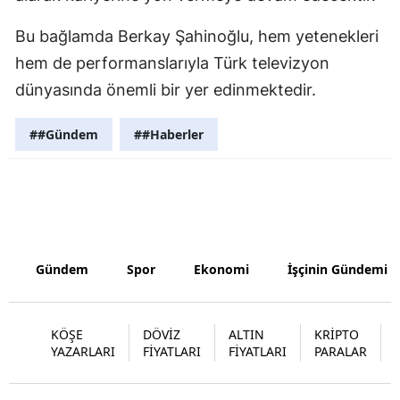
Samsun
Bu bağlamda Berkay Şahinoğlu, hem yetenekleri
hem de performanslarıyla Türk televizyon
Siirt
dünyasında önemli bir yer edinmektedir.
Sinop
##Gündem
##Haberler
Sivas
Tekirdağ
Tokat
Trabzon
Gündem
Spor
Ekonomi
İşçinin Gündemi
Tunceli
Şanlıurfa
KÖŞE
DÖVİZ
ALTIN
KRİPTO
YAZARLARI
FİYATLARI
FİYATLARI
PARALAR
Uşak
Van