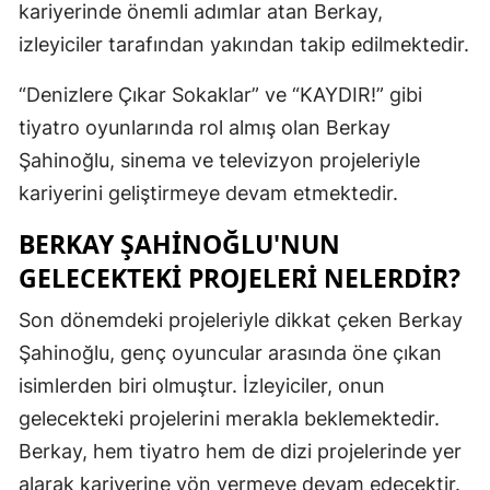
kariyerinde önemli adımlar atan Berkay,
Malatya
izleyiciler tarafından yakından takip edilmektedir.
Manisa
“Denizlere Çıkar Sokaklar” ve “KAYDIR!” gibi
Kahramanm
tiyatro oyunlarında rol almış olan Berkay
Şahinoğlu, sinema ve televizyon projeleriyle
Mardin
kariyerini geliştirmeye devam etmektedir.
Muğla
BERKAY ŞAHINOĞLU'NUN
Muş
GELECEKTEKI PROJELERI NELERDIR?
Nevşehir
Son dönemdeki projeleriyle dikkat çeken Berkay
Niğde
Şahinoğlu, genç oyuncular arasında öne çıkan
isimlerden biri olmuştur. İzleyiciler, onun
Ordu
gelecekteki projelerini merakla beklemektedir.
Rize
Berkay, hem tiyatro hem de dizi projelerinde yer
Sakarya
alarak kariyerine yön vermeye devam edecektir.