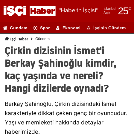
25
°
İstanbul
"Haberin İşçisi"
Açık
Adana
Gündem
Spor
Ekonomi
İşçinin Gündemi
Adıyaman
Gündem
İşçi Haber
Afyonkarahi
Çirkin dizisinin İsmet'i
Ağrı
Berkay Şahinoğlu kimdir,
Amasya
kaç yaşında ve nereli?
Ankara
Hangi dizilerde oynadı?
Antalya
Berkay Şahinoğlu, Çirkin dizisindeki İsmet
Artvin
karakteriyle dikkat çeken genç bir oyuncudur.
Aydın
Yaşı ve memleketi hakkında detaylar
Balıkesir
haberimizde.