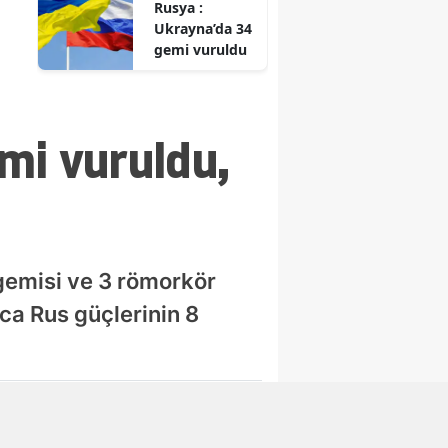
Rusya :
Bitişikteki 5
Ukrayna’da 34
katlı bina
gemi vuruldu
tahliye edildi
mi vuruldu,
gemisi ve 3 römorkör
ca Rus güçlerinin 8
Abone Ol