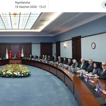
Yayınlanma
Bilecik
10 Haziran 2026 - 15:21
Bingöl
Bitlis
Bolu
Burdur
Bursa
Çanakkale
Çankırı
Çorum
Denizli
Diyarbakır