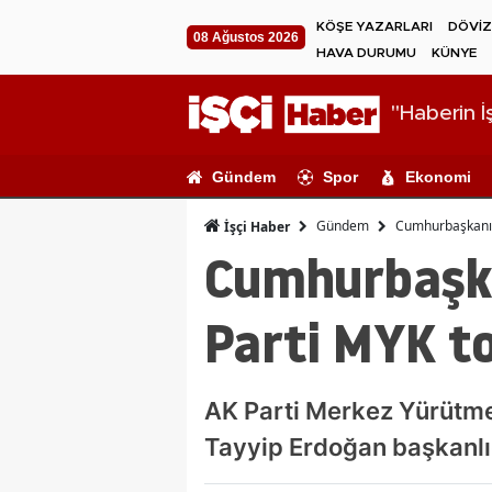
KÖŞE YAZARLARI
DÖVİZ
08 Ağustos 2026
HAVA DURUMU
KÜNYE
"Haberin İş
Gündem
Spor
Ekonomi
Gündem
Cumhurbaşkanı E
İşçi Haber
Cumhurbaşka
Parti MYK to
AK Parti Merkez Yürütm
Tayyip Erdoğan başkanlı