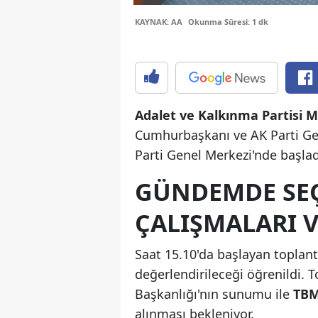
KAYNAK: AA
Okunma Süresi: 1 dk
Adalet ve Kalkınma Partisi 
Cumhurbaşkanı ve AK Parti Ge
Parti Genel Merkezi'nde başlad
GÜNDEMDE SEÇ
ÇALIŞMALARI 
Saat 15.10'da başlayan toplant
değerlendirileceği öğrenildi. To
Başkanlığı'nın sunumu ile
TBMM
alınması bekleniyor.