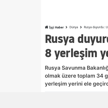
Dünya
Rusya duyurdu : Uk
İşçi Haber
Rusya duyur
8 yerleşim ye
Rusya Savunma Bakanlığı
olmak üzere toplam 34 ge
yerleşim yerini ele geçird
Damla Eroğlu
Editör