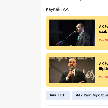
Kaynak: AA
AK Pa
uzak 
#Gün
AK Pa
ilişk
#Gün
#AK Parti'
#Ak Parti Myk Topl