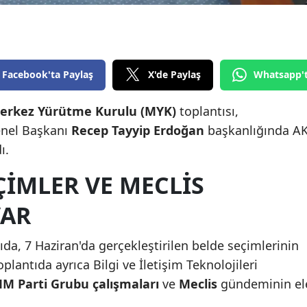
Edirne
Elazığ
Erzincan
Facebook'ta Paylaş
X'de Paylaş
Whatsapp'
Erzurum
Merkez Yürütme Kurulu (MYK)
toplantısı,
nel Başkanı
Recep Tayyip Erdoğan
başkanlığında A
Eskişehir
ı.
Gaziantep
IMLER VE MECLIS
Giresun
VAR
Gümüşhane
Hakkari
ıda, 7 Haziran'da gerçekleştirilen belde seçimlerinin
plantıda ayrıca Bilgi ve İletişim Teknolojileri
Hatay
 Parti Grubu çalışmaları
ve
Meclis
gündeminin el
Isparta