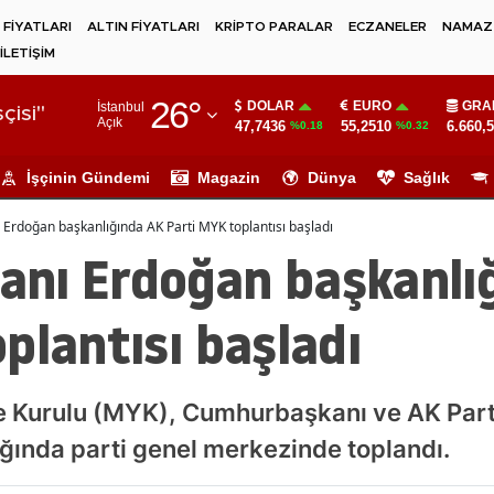
 FİYATLARI
ALTIN FİYATLARI
KRİPTO PARALAR
ECZANELER
NAMAZ 
İLETİŞİM
Adana
26
°
DOLAR
EURO
GRA
İstanbul
Adıyaman
çisi"
Açık
47,7436
55,2510
6.660,
%0.18
%0.32
Afyonkarahisar
İşçinin Gündemi
Magazin
Dünya
Sağlık
Ağrı
rdoğan başkanlığında AK Parti MYK toplantısı başladı
Amasya
nı Erdoğan başkanlı
Ankara
plantısı başladı
Antalya
Artvin
e Kurulu (MYK), Cumhurbaşkanı ve AK Part
Aydın
ğında parti genel merkezinde toplandı.
Balıkesir