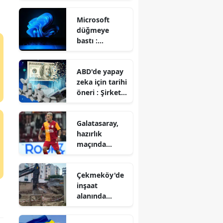
akıllı yüzük
Microsoft
geliştirildi
düğmeye
bastı :
Windows 11
kullananlara
ABD'de yapay
'RAM'
zeka için tarihi
müjdesi!
öneri : Şirket
hisselerinin
yarısı devlete
Galatasaray,
mi geçecek?
hazırlık
maçında
Rennes ile 3-3
berabere kaldı
Çekmeköy'de
inşaat
alanında
istinat duvarı
çöktü :