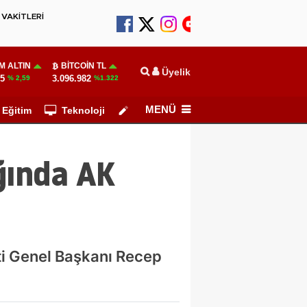
VAKİTLERİ
M ALTIN
BITCOIN TL
Üyelik
55
3.096.982
% 2,59
%1.322
MENÜ
Eğitim
Teknoloji
Köşe Yazarları
ğında AK
i Genel Başkanı Recep