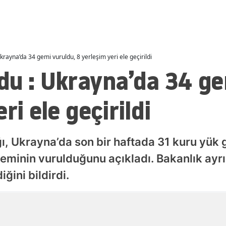
Malatya
Manisa
Kahramanmaraş
rayna’da 34 gemi vuruldu, 8 yerleşim yeri ele geçirildi
du : Ukrayna’da 34 ge
Mardin
ri ele geçirildi
Muğla
Muş
Nevşehir
, Ukrayna’da son bir haftada 31 kuru yük 
minin vurulduğunu açıkladı. Bakanlık ayrı
Niğde
iğini bildirdi.
Ordu
Rize
Yayınlanma
08 Ağustos 2026 - 01:00
Sakarya