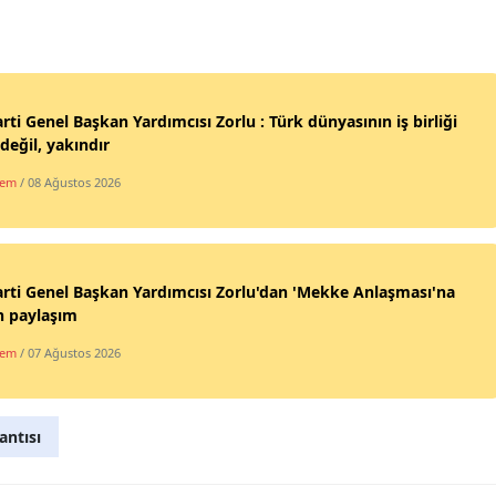
Mersin
İstanbul
İzmir
rti Genel Başkan Yardımcısı Zorlu : Türk dünyasının iş birliği
değil, yakındır
Kars
dem
/ 08 Ağustos 2026
Kastamonu
Kayseri
rti Genel Başkan Yardımcısı Zorlu'dan 'Mekke Anlaşması'na
Kırklareli
in paylaşım
Kırşehir
dem
/ 07 Ağustos 2026
Kocaeli
antısı
Konya
Kütahya