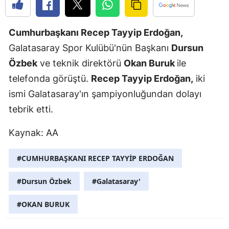
Edirne
Cumhurbaşkanı Recep Tayyip Erdoğan,
Elazığ
Galatasaray Spor Kulübü'nün Başkanı
Dursun
Erzincan
Özbek
ve teknik direktörü
Okan Buruk
ile
Erzurum
telefonda görüştü.
Recep Tayyip Erdoğan,
iki
ismi Galatasaray'ın şampiyonluğundan dolayı
Eskişehir
tebrik etti.
Gaziantep
Kaynak: AA
Giresun
#CUMHURBAŞKANI RECEP TAYYİP ERDOĞAN
Gümüşhan
Hakkari
#Dursun Özbek
#Galatasaray'
Hatay
#OKAN BURUK
Isparta