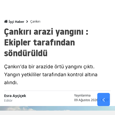
Mersin
İstanbul
Çankırı
İşçi Haber
Çankırı arazi yangını :
İzmir
Ekipler tarafından
Kars
söndürüldü
Kastamonu
Kayseri
Çankırı'da bir arazide örtü yangını çıktı.
Kırklareli
Yangın yetkililer tarafından kontrol altına
Kırşehir
alındı.
Kocaeli
Esra Ayçiçek
Yayınlanma
09 Ağustos 2026 - 17:27
Editör
Konya
Kütahya