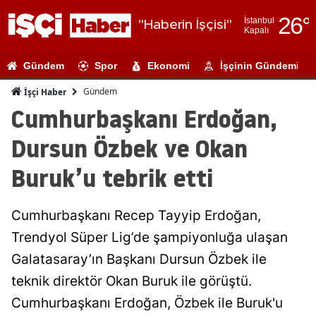
26
°
İstanbul
"Haberin İşçisi"
Kapalı
Adana
Gündem
Spor
Ekonomi
İşçinin Gündemi
Adıyaman
Gündem
İşçi Haber
Afyonkarahi
Cumhurbaşkanı Erdoğan,
Ağrı
Dursun Özbek ve Okan
Amasya
Buruk’u tebrik etti
Ankara
Cumhurbaşkanı Recep Tayyip Erdoğan,
Antalya
Trendyol Süper Lig’de şampiyonluğa ulaşan
Artvin
Galatasaray’ın Başkanı Dursun Özbek ile
Aydın
teknik direktör Okan Buruk ile görüştü.
Cumhurbaşkanı Erdoğan, Özbek ile Buruk'u
Balıkesir