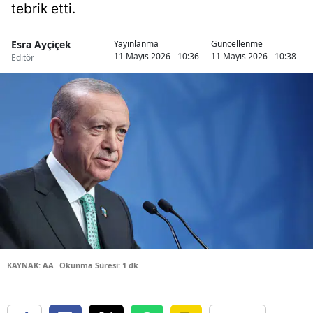
tebrik etti.
Bilecik
Bingöl
Esra Ayçiçek
Yayınlanma
Güncellenme
11 Mayıs 2026 - 10:36
11 Mayıs 2026 - 10:38
Editör
Bitlis
Bolu
Burdur
Bursa
Çanakkale
Çankırı
Çorum
KAYNAK: AA
Okunma Süresi: 1 dk
Denizli
Diyarbakır