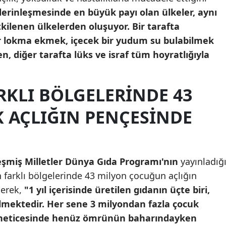
 derinleşmesinde en büyük payı olan ülkeler, aynı
Yalova
ilenen ülkelerden oluşuyor. Bir tarafta
ir lokma ekmek, içecek bir yudum su bulabilmek
Karabük
en, diğer tarafta lüks ve israf tüm hoyratlığıyla
Kilis
Osmaniye
RKLI BÖLGELERINDE 43
Düzce
 AÇLIĞIN PENÇESINDE
eşmiş Milletler Dünya Gıda Programı'nın
yayınladığ
 farklı bölgelerinde 43 milyon çocuğun açlığın
derek,
"1 yıl içerisinde üretilen gıdanın üçte biri,
dilmektedir. Her sene 3 milyondan fazla çocuk
lar neticesinde henüz ömrünün baharındayken