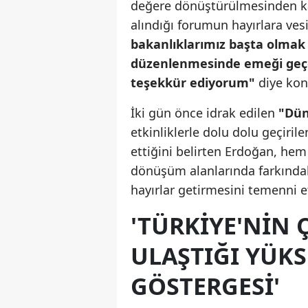
değere dönüştürülmesinden kay
alındığı forumun hayırlara ves
bakanlıklarımız başta olmak
düzenlenmesinde emeği geçe
teşekkür ediyorum"
diye kon
İki gün önce idrak edilen
"Dün
etkinliklerle dolu dolu geçiril
ettiğini belirten Erdoğan, hem
dönüşüm alanlarında farkındalığ
hayırlar getirmesini temenni et
'TÜRKIYE'NIN 
ULAŞTIĞI YÜKS
GÖSTERGESI'