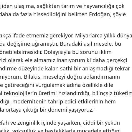
jiden ulaşıma, sağlıktan tarım ve hayvancılığa çok
Yozgat
daha da fazla hissedildiğini belirten Erdoğan, şöyle
Zonguldak
ıkça ifade etmemiz gerekiyor. Milyarlarca yıllık düny
Aksaray
da değişime uğramıştır. Buradaki asıl mesele, bu
Bayburt
netilebilmesidir. Dolayısıyla bu sorunu iklim
Karaman
krizi olarak ele almamız inanıyorum ki daha gerçekçi
endirme düzeyinde kalan sathi bir anlaşmazlığı tekrar
Kırıkkale
miyorum. Bilakis, meseleyi doğru adlandırmanın
Batman
 getireceğini vurgulamak adına özellikle dile
 teknolojilerin üretimi hızlandırdığı, bilinçsiz tüketi
Şırnak
ladığı, modernitenin tahrip edici etkilerinin hem
Bartın
a ortaya çıktığı bir dönemi yaşıyoruz."
Ardahan
fah ve zenginlik içinde yaşarken, ciddi bir yekün
lık, yoksulluk ve hastalıklarla mücadele ettiğini
Iğdır