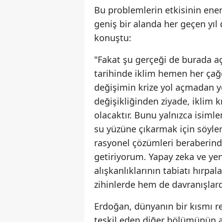
Bu problemlerin etkisinin ener
geniş bir alanda her geçen yıl 
konuştu:
"Fakat şu gerçeği de burada aç
tarihinde iklim hemen her çağ
değişimin krize yol açmadan yö
değişikliğinden ziyade, iklim 
olacaktır. Bunu yalnızca isiml
su yüzüne çıkarmak için söyle
rasyonel çözümleri beraberinde
getiriyorum. Yapay zeka ve yeni
alışkanlıklarının tabiatı hırpa
zihinlerde hem de davranışlard
Erdoğan, dünyanın bir kısmı re
teşkil eden diğer bölümünün aç