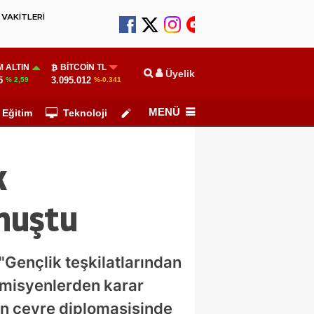
VAKİTLERİ
 ALTIN
BITCOIN TL
Üyelik
5
3.095.012
% 2,59
%-0.341
MENÜ
Eğitim
Teknoloji
Köşe Yazarları
k
nuştu
"Gençlik teşkilatlarından
demisyenlerden karar
'nin çevre diplomasisinde