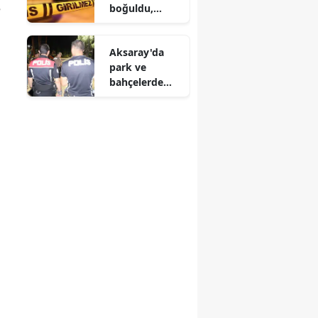
e
boğuldu,
leceğiniz 6
babası
pratik yöntem
akıntıya
Aksaray'da
kapıldı
park ve
bahçelerde
sıkı denetim