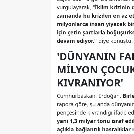
vurgulayarak, "
İklim krizinin
zamanda bu krizden en az etk
milyonlarca insan yiyecek b
için çetin şartlarla boğuşurk
devam ediyor."
diye konuştu.
'DÜNYANIN FA
MILYON ÇOCUK
KIVRANIYOR'
Cumhurbaşkanı Erdoğan,
Birl
rapora göre, şu anda dünyanın
pençesinde kıvrandığı ifade e
yani 1,3 milyar tonu israf e
açlıkla bağlantılı hastalık