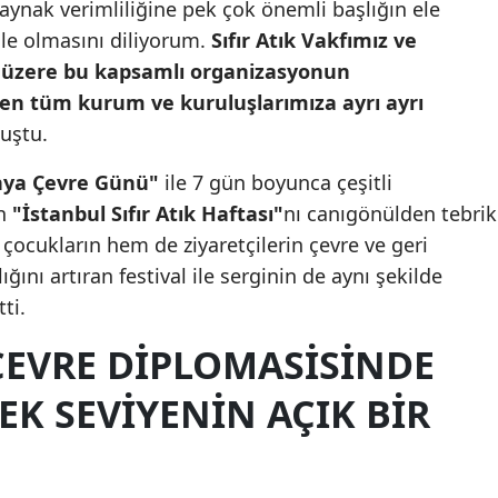
nak verimliliğine pek çok önemli başlığın ele
Mersin
ile olmasını diliyorum.
Sıfır Atık Vakfımız ve
 üzere bu kapsamlı organizasyonun
İstanbul
n tüm kurum ve kuruluşlarımıza ayrı ayrı
İzmir
uştu.
Kars
ya Çevre Günü"
ile 7 gün boyunca çeşitli
en
"İstanbul Sıfır Atık Haftası"
nı canıgönülden tebrik
Kastamonu
 çocukların hem de ziyaretçilerin çevre ve geri
Kayseri
ını artıran festival ile serginin de aynı şekilde
Kırklareli
ti.
Kırşehir
ÇEVRE DIPLOMASISINDE
Kocaeli
EK SEVIYENIN AÇIK BIR
Konya
Kütahya