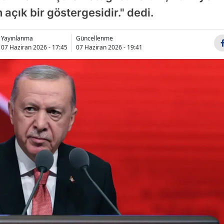
 açık bir göstergesidir." dedi.
Bilecik
Bingöl
Yayınlanma
Güncellenme
07 Haziran 2026 - 17:45
07 Haziran 2026 - 19:41
Bitlis
Bolu
Burdur
Bursa
Çanakkale
Çankırı
Çorum
Denizli
Diyarbakır