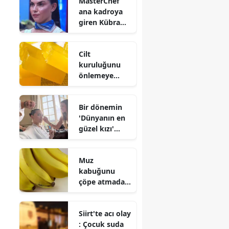
MasterChef
tarihi küçülme
ana kadroya
ve işten
giren Kübra
çıkarma
Satılmış
kararları
kimdir ve evli
Cilt
mi?
kuruluğunu
önlemeye
yardımcı olan
sabunlar :
Bir dönemin
Doğru ürün
'Dünyanın en
seçimi büyük
güzel kızı'
fark yaratıyor
evlendi!
Gelinliği olay
Muz
oldu
kabuğunu
çöpe atmadan
önce bir kez
daha düşünün
Siirt'te acı olay
: İşte
: Çocuk suda
değerlendirebi