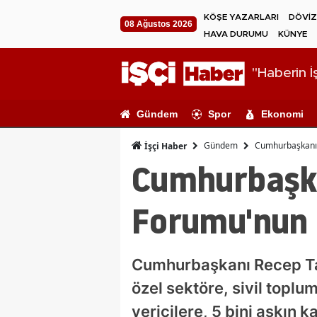
KÖŞE YAZARLARI
DÖVİZ
08 Ağustos 2026
HAVA DURUMU
KÜNYE
"Haberin İş
Gündem
Spor
Ekonomi
Gündem
Cumhurbaşkanı E
İşçi Haber
Cumhurbaşkan
Forumu'nun 
Cumhurbaşkanı Recep Tayy
özel sektöre, sivil topl
vericilere, 5 bini aşkın k