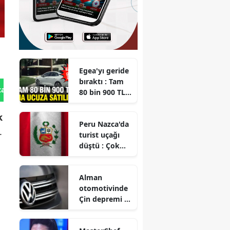
Egea'yı geride
bıraktı : Tam
tan Gönder
80 bin 900 TL
daha ucuza
satılıyor
k
Peru Nazca'da
.
turist uçağı
düştü : Çok
sayıda kişi
hayatını
Alman
kaybetti
otomotivinde
Çin depremi :
Dev
markalardan