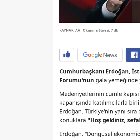
KAYNAK: AA
Okunma Süresi: 7 dk
Cumhurbaşkanı Erdoğan, İst
Forumu'nun
gala yemeğinde y
Medeniyetlerinin cümle kapısı 
kapanışında katılımcılarla bi
Erdoğan, Türkiye'nin yanı sıra
konuklara
"Hoş geldiniz, sefa
Erdoğan, "Döngüsel ekonomide