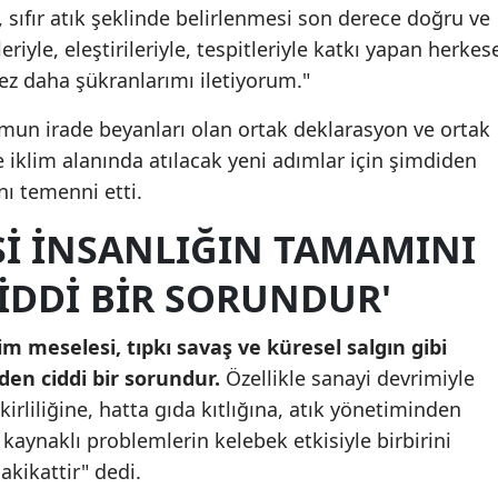
, sıfır atık şeklinde belirlenmesi son derece doğru ve
Samsun
eriyle, eleştirileriyle, tespitleriyle katkı yapan herkes
ez daha şükranlarımı iletiyorum."
Siirt
un irade beyanları olan ortak deklarasyon ve ortak
Sinop
e iklim alanında atılacak yeni adımlar için şimdiden
Sivas
nı temenni etti.
Tekirdağ
SI INSANLIĞIN TAMAMINI
Tokat
IDDI BIR SORUNDUR'
Trabzon
im meselesi, tıpkı savaş ve küresel salgın gibi
Tunceli
den ciddi bir sorundur.
Özellikle sanayi devrimiyle
Şanlıurfa
 kirliliğine, hatta gıda kıtlığına, atık yönetiminden
 kaynaklı problemlerin kelebek etkisiyle birbirini
Uşak
akikattir" dedi.
Van