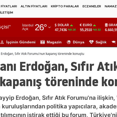
 FİYATLARI
ALTIN FİYATLARI
KRİPTO PARALAR
ECZANELER
NAMAZ 
İLETİŞİM
Adana
26
°
DOLAR
EURO
GRAM
İstanbul
Adıyaman
çisi"
Açık
47,7436
55,2510
6.660,5
%0.18
%0.32
Afyonkarahisar
İşçinin Gündemi
Magazin
Dünya
Sağlık
Ağrı
rdoğan, Sıfır Atık Forumu'nun kapanış töreninde konuştu
Amasya
ı Erdoğan, Sıfır Atı
Ankara
kapanış töreninde ko
Antalya
Artvin
ip Erdoğan, Sıfır Atık Forumu'na ilişkin, 
Aydın
um kuruluşlarından politika yapıcılara, aka
Balıkesir
atılımcının iştirak ettiği bu forum, Türkiye