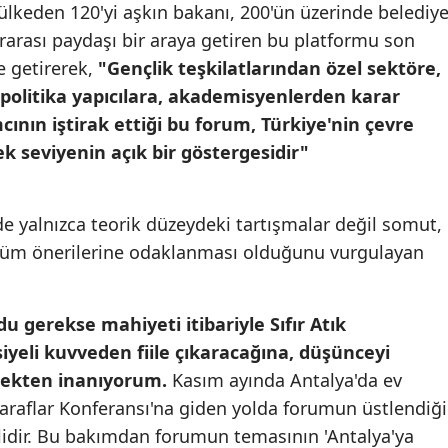
keden 120'yi aşkın bakanı, 200'ün üzerinde belediy
Malatya
ararası paydaşı bir araya getiren bu platformu son
e getirerek,
"Gençlik teşkilatlarından özel sektöre,
Manisa
 politika yapıcılara, akademisyenlerden karar
Kahramanmaraş
ımcının iştirak ettiği bu forum, Türkiye'nin çevre
k seviyenin açık bir göstergesidir"
Mardin
Muğla
de yalnızca teorik düzeydeki tartışmalar değil somut,
Muş
çözüm önerilerine odaklanması olduğunu vurgulayan
Nevşehir
Niğde
gerekse mahiyeti itibariyle Sıfır Atık
yeli kuvveden fiile çıkaracağına, düşünceyi
Ordu
rekten inanıyorum.
Kasım ayında Antalya'da ev
Rize
araflar Konferansı'na giden yolda forumun üstlendiği
idir. Bu bakımdan forumun temasının 'Antalya'ya
Sakarya