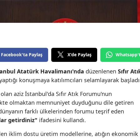
Edirne
Elazığ
Erzincan
Erzurum
Facebook'ta Paylaş
X'de Paylaş
Whatsapp'
Eskişehir
anbul Atatürk Havalimanı'nda
düzenlenen
Sıfır Atı
Gaziantep
aptığı konuşmaya katılımcıları selamlayarak başladı
Giresun
olan aziz İstanbul'da Sıfır Atık Forumu'nun
Gümüşhane
rlikte olmaktan memnuniyet duyduğunu dile getiren
Hakkari
 dünyanın farklı ülkelerinden forumu teşrif eden
lar getirdiniz"
ifadesini kullandı.
Hatay
n iklim dostu üretim modellerine, atığın ekonomik
Isparta