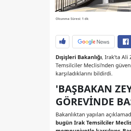
Okunma Süresi: 1 dk
Dışişleri Bakanlığı
, Irak’ta A
Temsilciler Meclisi’nden güv
karşıladıklarını bildirdi.
'BAŞBAKAN ZEY
GÖREVINDE BA
Bakanlıktan yapılan açıklamad
bugün Irak Temsilciler Mecl
memnuniyetle karşılıyor, Baş