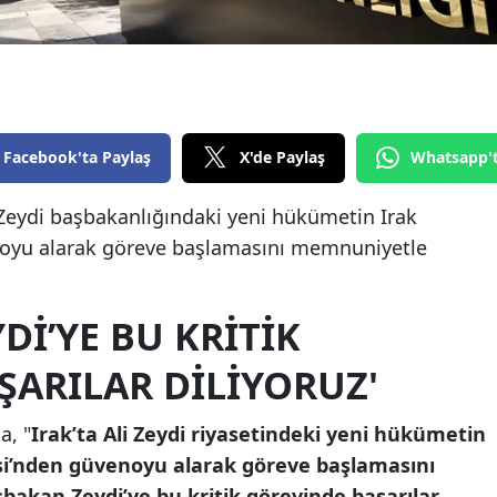
Edirne
Elazığ
Erzincan
Facebook'ta Paylaş
X'de Paylaş
Whatsapp'
Erzurum
Eskişehir
li Zeydi başbakanlığındaki yeni hükümetin Irak
enoyu alarak göreve başlamasını memnuniyetle
Gaziantep
Giresun
DI’YE BU KRITIK
Gümüşhane
ŞARILAR DILIYORUZ'
Hakkari
a, "
Irak’ta Ali Zeydi riyasetindeki yeni hükümetin
Hatay
isi’nden güvenoyu alarak göreve başlamasını
Isparta
bakan Zeydi’ye bu kritik görevinde başarılar