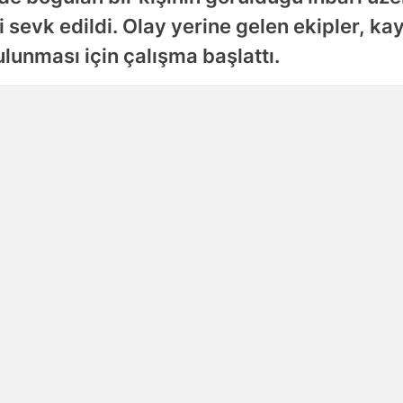
i sevk edildi. Olay yerine gelen ekipler, ka
Samsun
lunması için çalışma başlattı.
Siirt
Yayınlanma
Sinop
06 Ağustos 2026 - 22:17
Sivas
Tekirdağ
Tokat
Trabzon
Tunceli
Şanlıurfa
Uşak
Van