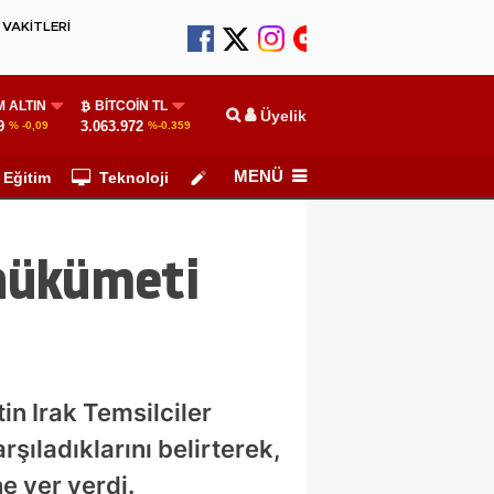
VAKİTLERİ
 ALTIN
BITCOIN TL
Üyelik
9
3.063.972
% -0,09
%-0.359
MENÜ
Eğitim
Teknoloji
Köşe Yazarları
i hükümeti
in Irak Temsilciler
ıladıklarını belirterek,
ne yer verdi.