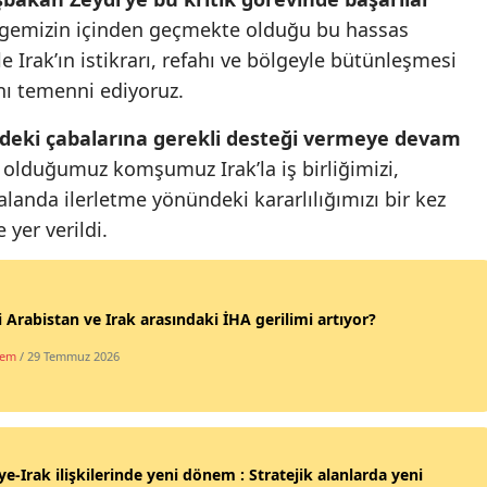
lgemizin içinden geçmekte olduğu bu hassas
Mersin
rak’ın istikrarı, refahı ve bölgeyle bütünleşmesi
İstanbul
nı temenni ediyoruz.
İzmir
öndeki çabalarına gerekli desteği vermeye devam
Kars
 olduğumuz komşumuz Irak’la iş birliğimizi,
nda ilerletme yönündeki kararlılığımızı bir kez
Kastamonu
 yer verildi.
Kayseri
Kırklareli
 Arabistan ve Irak arasındaki İHA gerilimi artıyor?
Kırşehir
dem
/ 29 Temmuz 2026
Kocaeli
Konya
ye-Irak ilişkilerinde yeni dönem : Stratejik alanlarda yeni
Kütahya