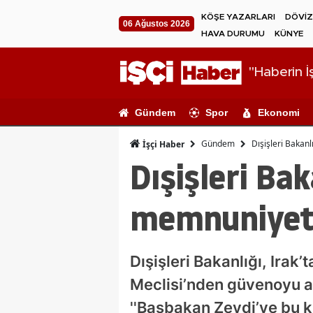
KÖŞE YAZARLARI
DÖVİZ
06 Ağustos 2026
HAVA DURUMU
KÜNYE
"Haberin İş
Gündem
Spor
Ekonomi
Gündem
Dışişleri Bakanl
İşçi Haber
Dışişleri Bak
memnuniyetl
Dışişleri Bakanlığı, Irak
Meclisi’nden güvenoyu al
''Başbakan Zeydi’ye bu kr