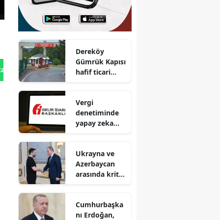
Dereköy
Gümrük Kapısı
tan Gönder
hafif ticari
araç geçişleri
başladı
Vergi
denetiminde
yapay zeka
dönemi
Ukrayna ve
Azerbaycan
arasında kritik
görüşme
Cumhurbaşka
nı Erdoğan,