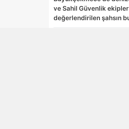
ve Sahil Güvenlik ekipler
değerlendirilen şahsın bu
Damla Eroğlu
Editör