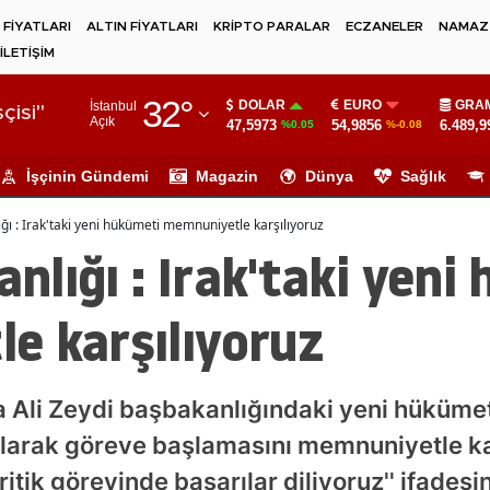
 FİYATLARI
ALTIN FİYATLARI
KRİPTO PARALAR
ECZANELER
NAMAZ 
İLETİŞİM
Adana
32
°
DOLAR
EURO
GRAM
İstanbul
Adıyaman
çisi"
Açık
47,5973
54,9856
6.489,9
%0.05
%-0.08
Afyonkarahisar
İşçinin Gündemi
Magazin
Dünya
Sağlık
Ağrı
ığı : Irak'taki yeni hükümeti memnuniyetle karşılıyoruz
Amasya
anlığı : Irak'taki yen
Ankara
e karşılıyoruz
Antalya
Artvin
’ta Ali Zeydi başbakanlığındaki yeni hükümet
Aydın
arak göreve başlamasını memnuniyetle karş
Balıkesir
itik görevinde başarılar diliyoruz'' ifadesi