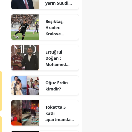
yarın Suudi
Arabistan’a
gidecek
Beşiktaş,
Hradec
Kralove
deplasmanınd
a 10 kişi ile
Ertuğrul
kazandı
Doğan :
Mohamed
Salah’ı parayla
ikna
Oğuz Erdin
edemezsiniz
kimdir?
Tokat'ta 5
katlı
apartmanda
korkutan
yangın : 4 kişi