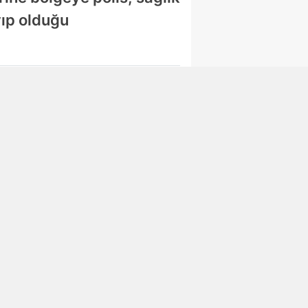
yıp olduğu
Abone Ol