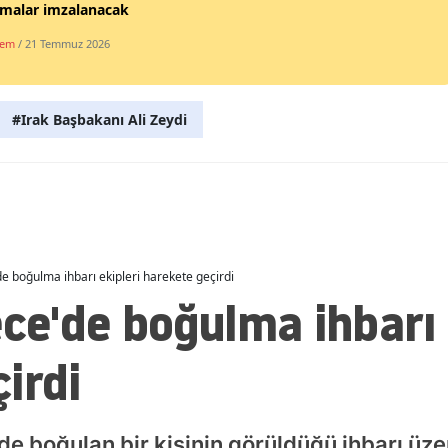
şmalar imzalanacak
Malatya
dem
/ 21 Temmuz 2026
Manisa
Kahramanmaraş
#Irak Başbakanı Ali Zeydi
Mardin
Muğla
Muş
Nevşehir
 boğulma ihbarı ekipleri harekete geçirdi
e'de boğulma ihbarı e
Niğde
irdi
Ordu
Rize
Sakarya
boğulan bir kişinin görüldüğü ihbarı üzer