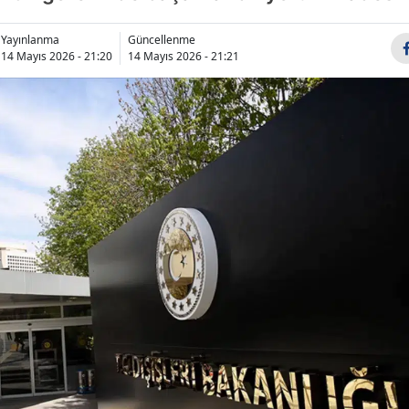
Bilecik
Yayınlanma
Güncellenme
Bingöl
14 Mayıs 2026 - 21:20
14 Mayıs 2026 - 21:21
Bitlis
Bolu
Burdur
Bursa
Çanakkale
Çankırı
Çorum
Denizli
Diyarbakır