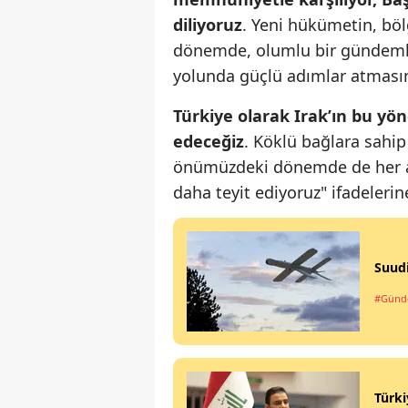
diliyoruz
. Yeni hükümetin, bö
dönemde, olumlu bir gündemle I
yolunda güçlü adımlar atması
Türkiye olarak Irak’ın bu y
edeceğiz
. Köklü bağlara sahip
önümüzdeki dönemde de her ala
daha teyit ediyoruz" ifadelerine
Suudi
#Gün
Türki