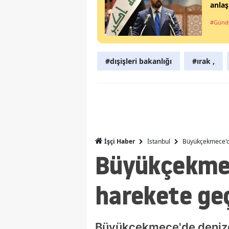
anla
#Gün
#dışişleri bakanlığı
#ırak ,
İstanbul
Büyükçekmece'de
İşçi Haber
Büyükçekmec
harekete geç
Büyükçekmece'de denizde 