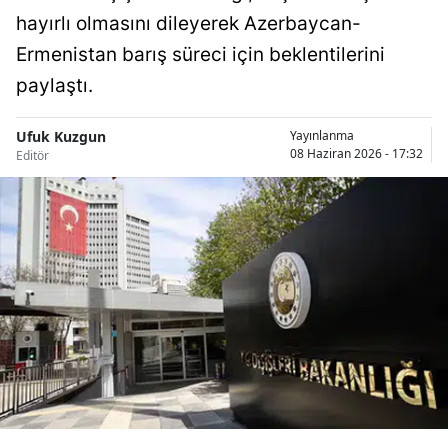
hayırlı olmasını dileyerek Azerbaycan-
Bilecik
Ermenistan barış süreci için beklentilerini
Bingöl
paylaştı.
Bitlis
Ufuk Kuzgun
Yayınlanma
Bolu
08 Haziran 2026 - 17:32
Editör
Burdur
Bursa
Çanakkale
Çankırı
Çorum
Denizli
Diyarbakır