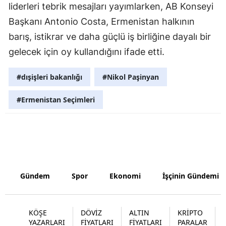
liderleri tebrik mesajları yayımlarken, AB Konseyi
Malatya
Başkanı Antonio Costa, Ermenistan halkının
barış, istikrar ve daha güçlü iş birliğine dayalı bir
Manisa
gelecek için oy kullandığını ifade etti.
Kahramanm
#dışişleri bakanlığı
#Nikol Paşinyan
Mardin
Muğla
#Ermenistan Seçimleri
Muş
Nevşehir
Niğde
Gündem
Spor
Ekonomi
İşçinin Gündemi
Ordu
Rize
KÖŞE
DÖVİZ
ALTIN
KRİPTO
YAZARLARI
FİYATLARI
FİYATLARI
PARALAR
Sakarya