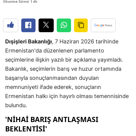
Okunma Süresi: 1 dk
Edirne
Elazığ
Erzincan
Dışişleri Bakanlığı
, 7 Haziran 2026 tarihinde
Erzurum
Ermenistan'da düzenlenen parlamento
Eskişehir
seçimlerine ilişkin yazılı bir açıklama yayımladı.
Bakanlık, seçimlerin barış ve huzur ortamında
Gaziantep
başarıyla sonuçlanmasından duyulan
Giresun
memnuniyeti ifade ederek, sonuçların
Gümüşhan
Ermenistan halkı için hayırlı olması temennisinde
bulundu.
Hakkari
'NIHAI BARIŞ ANTLAŞMASI
Hatay
BEKLENTISI'
Isparta