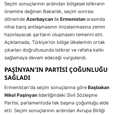
Seçim sonuçlarının ardından bölgesel istikrarın
Mersin
önemine değinen Bakanlık, seçim sonrası
İstanbul
dönemde
Azerbaycan
ile
Ermenistan
arasında
nihai barış antlaşmasının imzalanmasına zemin
İzmir
hazırlayacak şartların oluşmasını temenni etti.
Kars
Açıklamada, Türkiye'nin bölge ülkelerinin ortak
Kastamonu
çıkarları doğrultusunda istikrar ve refaha katkı
sağlamaya devam edeceği vurgulandı.
Kayseri
PAŞINYAN'IN PARTISI ÇOĞUNLUĞU
Kırklareli
SAĞLADI
Kırşehir
Ermenistan'da seçim sonuçlarına göre
Başbakan
Kocaeli
Nikol Paşinyan
liderliğindeki Sivil Sözleşme
Konya
Partisi, parlamentoda tek başına çoğunluğu elde
etti. Seçim sonuçlarının ardından Avrupa Birliği
Kütahya