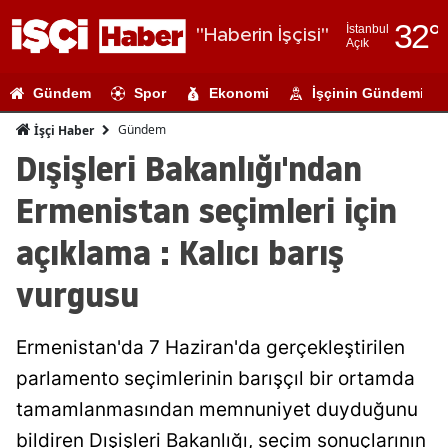
32
°
İstanbul
"Haberin İşçisi"
Açık
Adana
Gündem
Spor
Ekonomi
İşçinin Gündemi
Adıyaman
Gündem
İşçi Haber
Afyonkarahi
Dışişleri Bakanlığı'ndan
Ağrı
Ermenistan seçimleri için
Amasya
açıklama : Kalıcı barış
Ankara
vurgusu
Antalya
Ermenistan'da 7 Haziran'da gerçekleştirilen
Artvin
parlamento seçimlerinin barışçıl bir ortamda
Aydın
tamamlanmasından memnuniyet duyduğunu
Balıkesir
bildiren Dışişleri Bakanlığı, seçim sonuçlarının