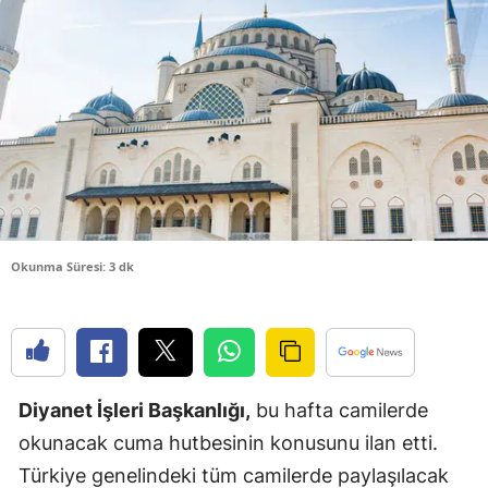
Bilecik
Bingöl
Bitlis
Bolu
Burdur
Bursa
Okunma Süresi: 3 dk
Çanakkale
Çankırı
Çorum
Diyanet İşleri Başkanlığı,
bu hafta camilerde
Denizli
okunacak cuma hutbesinin konusunu ilan etti.
Diyarbakır
Türkiye genelindeki tüm camilerde paylaşılacak