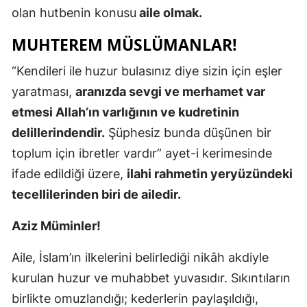
olan hutbenin konusu
aile olmak.
Edirne
MUHTEREM MÜSLÜMANLAR!
Elazığ
“Kendileri ile huzur bulasınız diye sizin için eşler
Erzincan
yaratması,
aranızda sevgi ve merhamet var
Erzurum
etmesi Allah’ın varlığının ve kudretinin
Eskişehir
delillerindendir.
Şüphesiz bunda düşünen bir
toplum için ibretler vardır” ayet-i kerimesinde
Gaziantep
ifade edildiği üzere,
ilahi rahmetin yeryüzündeki
Giresun
tecellilerinden biri de ailedir.
Gümüşhan
Aziz Müminler!
Hakkari
Aile, İslam’ın ilkelerini belirlediği nikâh akdiyle
Hatay
kurulan huzur ve muhabbet yuvasıdır. Sıkıntıların
birlikte omuzlandığı; kederlerin paylaşıldığı,
Isparta