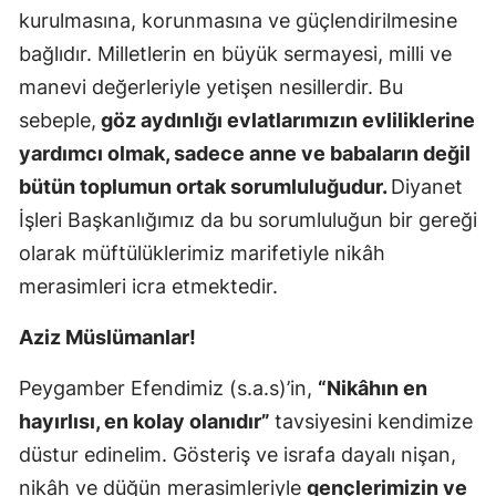
kurulmasına, korunmasına ve güçlendirilmesine
Samsun
bağlıdır. Milletlerin en büyük sermayesi, milli ve
Siirt
manevi değerleriyle yetişen nesillerdir. Bu
sebeple,
göz aydınlığı evlatlarımızın evliliklerine
Sinop
yardımcı olmak, sadece anne ve babaların değil
Sivas
bütün toplumun ortak sorumluluğudur.
Diyanet
İşleri Başkanlığımız da bu sorumluluğun bir gereği
Tekirdağ
olarak müftülüklerimiz marifetiyle nikâh
Tokat
merasimleri icra etmektedir.
Trabzon
Aziz Müslümanlar!
Tunceli
Peygamber Efendimiz (s.a.s)’in,
“Nikâhın en
Şanlıurfa
hayırlısı, en kolay olanıdır”
tavsiyesini kendimize
Uşak
düstur edinelim. Gösteriş ve israfa dayalı nişan,
nikâh ve düğün merasimleriyle
gençlerimizin ve
Van