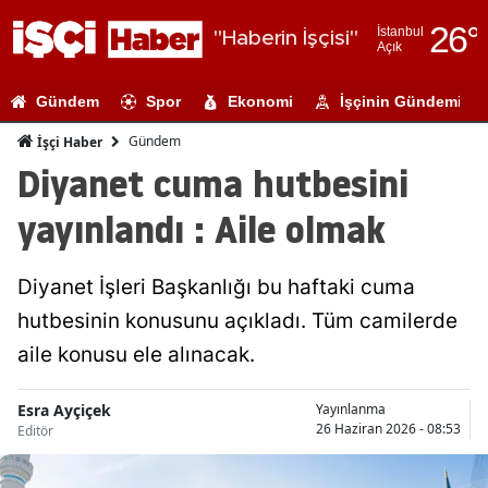
26
°
İstanbul
"Haberin İşçisi"
Açık
Adana
Gündem
Spor
Ekonomi
İşçinin Gündemi
Adıyaman
Gündem
İşçi Haber
Afyonkarahi
Diyanet cuma hutbesini
Ağrı
yayınlandı : Aile olmak
Amasya
Diyanet İşleri Başkanlığı bu haftaki cuma
Ankara
hutbesinin konusunu açıkladı. Tüm camilerde
Antalya
aile konusu ele alınacak.
Artvin
Esra Ayçiçek
Yayınlanma
Aydın
26 Haziran 2026 - 08:53
Editör
Balıkesir