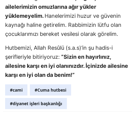
ailelerimizin omuzlarına ağır yükler
Yozgat
yüklemeyelim.
Hanelerimizi huzur ve güvenin
Zonguldak
kaynağı haline getirelim. Rabbimizin lütfu olan
çocuklarımızı bereket vesilesi olarak görelim.
Aksaray
Hutbemizi, Allah Resûlü (s.a.s)’in şu hadis-i
Bayburt
şerifleriyle bitiriyoruz:
“Sizin en hayırlınız,
Karaman
ailesine karşı en iyi olanınızdır. İçinizde ailesine
Kırıkkale
karşı en iyi olan da benim!”
Batman
#cami
#Cuma hutbesi
Şırnak
#diyanet işleri başkanlığı
Bartın
Ardahan
Iğdır