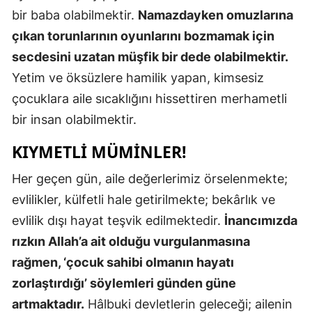
bir baba olabilmektir.
Namazdayken omuzlarına
Malatya
çıkan torunlarının oyunlarını bozmamak için
Manisa
secdesini uzatan müşfik bir dede olabilmektir.
Yetim ve öksüzlere hamilik yapan, kimsesiz
Kahramanm
çocuklara aile sıcaklığını hissettiren merhametli
Mardin
bir insan olabilmektir.
Muğla
KIYMETLI MÜMINLER!
Muş
Her geçen gün, aile değerlerimiz örselenmekte;
Nevşehir
evlilikler, külfetli hale getirilmekte; bekârlık ve
evlilik dışı hayat teşvik edilmektedir.
İnancımızda
Niğde
rızkın Allah’a ait olduğu vurgulanmasına
Ordu
rağmen, ‘çocuk sahibi olmanın hayatı
Rize
zorlaştırdığı’ söylemleri günden güne
artmaktadır.
Hâlbuki devletlerin geleceği; ailenin
Sakarya