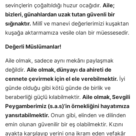
sevinçlerin çoğaltıldığı huzur ocağıdır.
Aile;
Mersin
bizleri, günahlardan uzak tutan güvenli bir
İstanbul
sığınaktır.
Millî ve manevi değerlerimizi kuşaktan
kuşağa aktarmamıza vesile olan bir müessesedir.
İzmir
Kars
Değerli Müslümanlar!
Kastamonu
Aile olmak, sadece aynı mekânı paylaşmak
değildir.
Aile olmak, dünyayı da ahireti de
Kayseri
cennete çevirmek için el ele verebilmektir.
İyi
Kırklareli
günde olduğu gibi kötü günde de birlik ve
Kırşehir
beraberliği güçlü kılabilmektir.
Aile olmak, Sevgili
Peygamberimiz (s.a.s)’in örnekliğini hayatımıza
Kocaeli
yansıtabilmektir.
Onun gibi, elinden ve dilinden
Konya
emin olunan güvenilir bir eş olabilmektir. Kızını
Kütahya
ayakta karşılayıp yerini ona ikram eden vefakâr