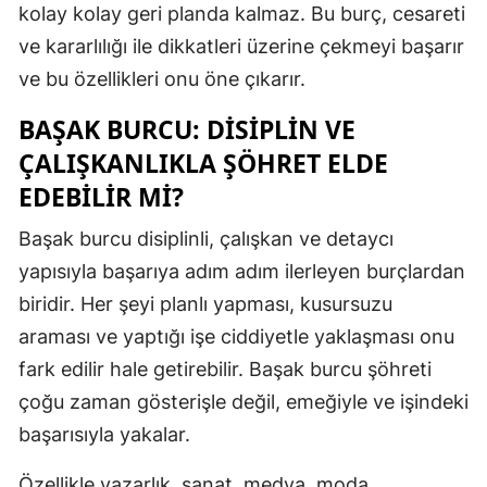
kolay kolay geri planda kalmaz. Bu burç, cesareti
Samsun
ve kararlılığı ile dikkatleri üzerine çekmeyi başarır
ve bu özellikleri onu öne çıkarır.
Siirt
BAŞAK BURCU: DISIPLIN VE
Sinop
ÇALIŞKANLIKLA ŞÖHRET ELDE
Sivas
EDEBILIR MI?
Tekirdağ
Başak burcu disiplinli, çalışkan ve detaycı
Tokat
yapısıyla başarıya adım adım ilerleyen burçlardan
biridir. Her şeyi planlı yapması, kusursuzu
Trabzon
araması ve yaptığı işe ciddiyetle yaklaşması onu
Tunceli
fark edilir hale getirebilir. Başak burcu şöhreti
Şanlıurfa
çoğu zaman gösterişle değil, emeğiyle ve işindeki
başarısıyla yakalar.
Uşak
Van
Özellikle yazarlık, sanat, medya, moda,