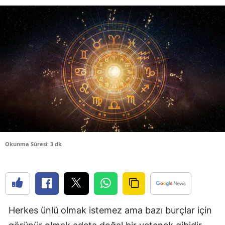
Bilecik
Bingöl
Bitlis
Bolu
Burdur
Bursa
Çanakkale
Okunma Süresi: 3 dk
Çankırı
Çorum
Denizli
Herkes ünlü olmak istemez ama bazı burçlar için
Diyarbakır