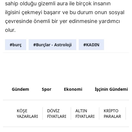
sahip olduğu gizemli aura ile birçok insanın
Yalova
ilgisini çekmeyi başarır ve bu durum onun sosyal
çevresinde önemli bir yer edinmesine yardımcı
Karabük
olur.
Kilis
#burç
#Burçlar - Astroloji
#KADIN
Osmaniye
Düzce
Gündem
Spor
Ekonomi
İşçinin Gündemi
KÖŞE
DÖVİZ
ALTIN
KRİPTO
YAZARLARI
FİYATLARI
FİYATLARI
PARALAR