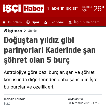
26
°
İstanbul
"Haberin İşçisi"
Açık
Adana
Gündem
Spor
Ekonomi
İşçinin Gündemi
Adıyaman
Gündem
İşçi Haber
Afyonkarahi
Doğuştan yıldız gibi
Ağrı
parlıyorlar! Kaderinde şan
Amasya
şöhret olan 5 burç
Ankara
Astrolojiye göre bazı burçlar, şan ve şöhret
Antalya
konusunda diğerlerinden daha şanslıdır. İşte
Artvin
bu burçlar ve özellikleri.
Aydın
Haber Editör
Yayınlanma
Balıkesir
08 Temmuz 2026 - 17:06
Editör