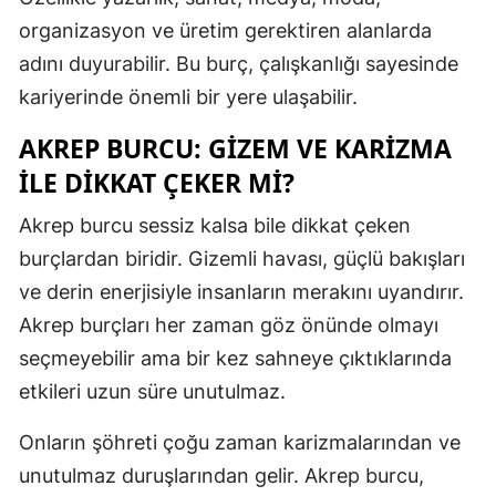
organizasyon ve üretim gerektiren alanlarda
Yozgat
adını duyurabilir. Bu burç, çalışkanlığı sayesinde
Zonguldak
kariyerinde önemli bir yere ulaşabilir.
Aksaray
AKREP BURCU: GIZEM VE KARIZMA
ILE DIKKAT ÇEKER MI?
Bayburt
Karaman
Akrep burcu sessiz kalsa bile dikkat çeken
burçlardan biridir. Gizemli havası, güçlü bakışları
Kırıkkale
ve derin enerjisiyle insanların merakını uyandırır.
Batman
Akrep burçları her zaman göz önünde olmayı
seçmeyebilir ama bir kez sahneye çıktıklarında
Şırnak
etkileri uzun süre unutulmaz.
Bartın
Onların şöhreti çoğu zaman karizmalarından ve
Ardahan
unutulmaz duruşlarından gelir. Akrep burcu,
Iğdır