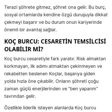
Terazi şöhrete gitmez, şöhret ona gelir. Bu burç,
Malatya
sosyal ortamlarda kendine özgü duruşuyla dikkat
Manisa
çekmeyi başarır ve bu durum onun kariyerinde
Kahramanm
önemli bir avantaj sağlar.
Mardin
KOÇ BURCU: CESARETIN TEMSILCISI
OLABILIR MI?
Muğla
Koç burcu cesaretiyle fark yaratır. Risk almaktan
Muş
korkmayan, ilk adımı atmaktan çekinmeyen ve
Nevşehir
rekabetten beslenen Koçlar, başarıya giden
Niğde
yolda hızla öne çıkabilir. Onların şöhreti çoğu
zaman güçlü enerjilerinden ve “ben yaparım”
Ordu
tavrından gelir.
Rize
Özellikle liderlik isteyen alanlarda Koç burcu
Sakarya