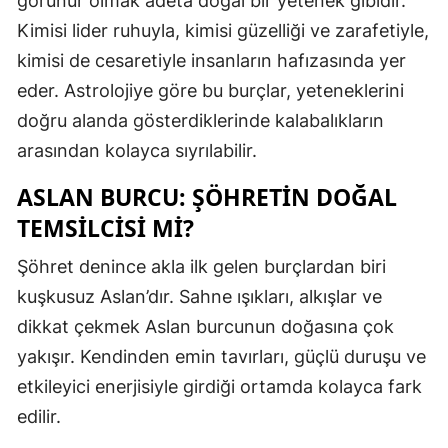
görünür olmak adeta doğal bir yetenek gibidir.
Edirne
Kimisi lider ruhuyla, kimisi güzelliği ve zarafetiyle,
kimisi de cesaretiyle insanların hafızasında yer
Elazığ
eder. Astrolojiye göre bu burçlar, yeteneklerini
Erzincan
doğru alanda gösterdiklerinde kalabalıkların
Erzurum
arasından kolayca sıyrılabilir.
Eskişehir
ASLAN BURCU: ŞÖHRETIN DOĞAL
TEMSILCISI MI?
Gaziantep
Şöhret denince akla ilk gelen burçlardan biri
Giresun
kuşkusuz Aslan’dır. Sahne ışıkları, alkışlar ve
Gümüşhan
dikkat çekmek Aslan burcunun doğasına çok
Hakkari
yakışır. Kendinden emin tavırları, güçlü duruşu ve
etkileyici enerjisiyle girdiği ortamda kolayca fark
Hatay
edilir.
Isparta