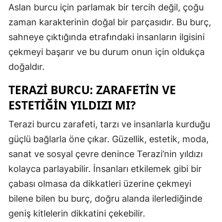
Aslan burcu için parlamak bir tercih değil, çoğu
Mersin
zaman karakterinin doğal bir parçasıdır. Bu burç,
İstanbul
sahneye çıktığında etrafındaki insanların ilgisini
çekmeyi başarır ve bu durum onun için oldukça
İzmir
doğaldır.
Kars
TERAZI BURCU: ZARAFETIN VE
Kastamonu
ESTETIĞIN YILDIZI MI?
Kayseri
Terazi burcu zarafeti, tarzı ve insanlarla kurduğu
Kırklareli
güçlü bağlarla öne çıkar. Güzellik, estetik, moda,
sanat ve sosyal çevre denince Terazi’nin yıldızı
Kırşehir
kolayca parlayabilir. İnsanları etkilemek gibi bir
Kocaeli
çabası olmasa da dikkatleri üzerine çekmeyi
Konya
bilene bilen bu burç, doğru alanda ilerlediğinde
geniş kitlelerin dikkatini çekebilir.
Kütahya