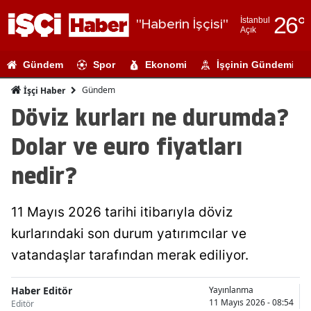
26
°
İstanbul
"Haberin İşçisi"
Açık
Adana
Gündem
Spor
Ekonomi
İşçinin Gündemi
Adıyaman
Gündem
İşçi Haber
Afyonkarahi
Döviz kurları ne durumda?
Ağrı
Dolar ve euro fiyatları
Amasya
nedir?
Ankara
11 Mayıs 2026 tarihi itibarıyla döviz
Antalya
kurlarındaki son durum yatırımcılar ve
Artvin
vatandaşlar tarafından merak ediliyor.
Aydın
Haber Editör
Yayınlanma
Balıkesir
11 Mayıs 2026 - 08:54
Editör