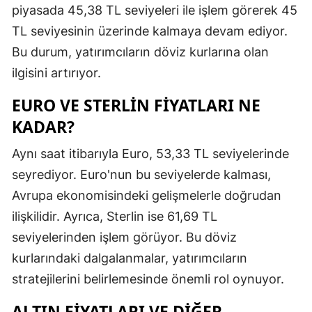
piyasada 45,38 TL seviyeleri ile işlem görerek 45
Mersin
TL seviyesinin üzerinde kalmaya devam ediyor.
İstanbul
Bu durum, yatırımcıların döviz kurlarına olan
ilgisini artırıyor.
İzmir
EURO VE STERLIN FIYATLARI NE
Kars
KADAR?
Kastamonu
Aynı saat itibarıyla Euro, 53,33 TL seviyelerinde
Kayseri
seyrediyor. Euro'nun bu seviyelerde kalması,
Kırklareli
Avrupa ekonomisindeki gelişmelerle doğrudan
ilişkilidir. Ayrıca, Sterlin ise 61,69 TL
Kırşehir
seviyelerinden işlem görüyor. Bu döviz
Kocaeli
kurlarındaki dalgalanmalar, yatırımcıların
Konya
stratejilerini belirlemesinde önemli rol oynuyor.
Kütahya
ALTIN FIYATLARI VE DIĞER