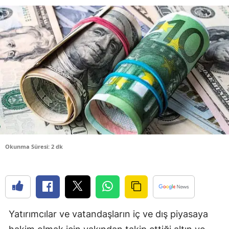
Bilecik
Bingöl
Bitlis
Bolu
Burdur
Bursa
Çanakkale
Okunma Süresi: 2 dk
Çankırı
Çorum
Denizli
Yatırımcılar ve vatandaşların iç ve dış piyasaya
Diyarbakır