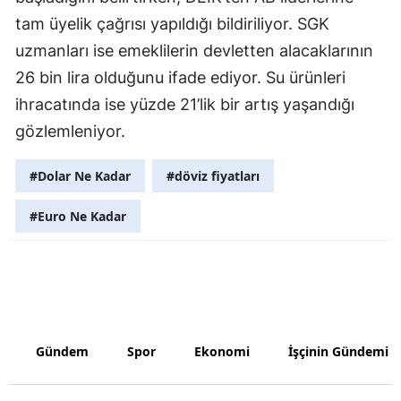
tam üyelik çağrısı yapıldığı bildiriliyor. SGK
Samsun
uzmanları ise emeklilerin devletten alacaklarının
Siirt
26 bin lira olduğunu ifade ediyor. Su ürünleri
ihracatında ise yüzde 21’lik bir artış yaşandığı
Sinop
gözlemleniyor.
Sivas
#Dolar Ne Kadar
#döviz fiyatları
Tekirdağ
Tokat
#Euro Ne Kadar
Trabzon
Tunceli
Şanlıurfa
Gündem
Spor
Ekonomi
İşçinin Gündemi
Uşak
Van