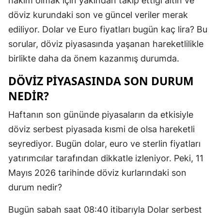
hakim olmak için yakından takip ettiği altın ve
Edirne
döviz kurundaki son ve güncel veriler merak
ediliyor. Dolar ve Euro fiyatları bugün kaç lira? Bu
Elazığ
sorular, döviz piyasasında yaşanan hareketlilikle
Erzincan
birlikte daha da önem kazanmış durumda.
Erzurum
DÖVIZ PIYASASINDA SON DURUM
Eskişehir
NEDIR?
Gaziantep
Haftanın son gününde piyasaların da etkisiyle
döviz serbest piyasada kısmi de olsa hareketli
Giresun
seyrediyor. Bugün dolar, euro ve sterlin fiyatları
Gümüşhan
yatırımcılar tarafından dikkatle izleniyor. Peki, 11
Hakkari
Mayıs 2026 tarihinde döviz kurlarındaki son
durum nedir?
Hatay
Bugün sabah saat 08:40 itibarıyla Dolar serbest
Isparta