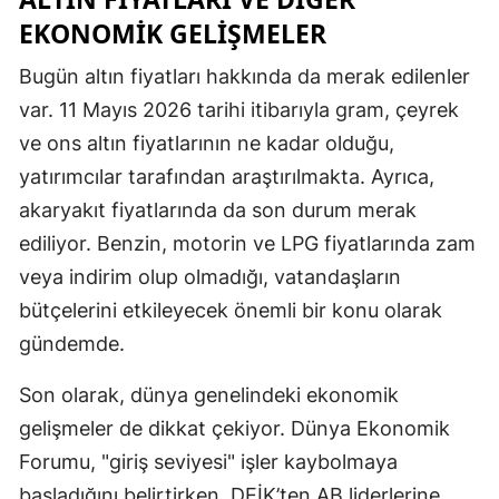
EKONOMIK GELIŞMELER
Malatya
Bugün altın fiyatları hakkında da merak edilenler
Manisa
var. 11 Mayıs 2026 tarihi itibarıyla gram, çeyrek
Kahramanm
ve ons altın fiyatlarının ne kadar olduğu,
Mardin
yatırımcılar tarafından araştırılmakta. Ayrıca,
akaryakıt fiyatlarında da son durum merak
Muğla
ediliyor. Benzin, motorin ve LPG fiyatlarında zam
Muş
veya indirim olup olmadığı, vatandaşların
Nevşehir
bütçelerini etkileyecek önemli bir konu olarak
gündemde.
Niğde
Son olarak, dünya genelindeki ekonomik
Ordu
gelişmeler de dikkat çekiyor. Dünya Ekonomik
Rize
Forumu, "giriş seviyesi" işler kaybolmaya
Sakarya
başladığını belirtirken, DEİK’ten AB liderlerine