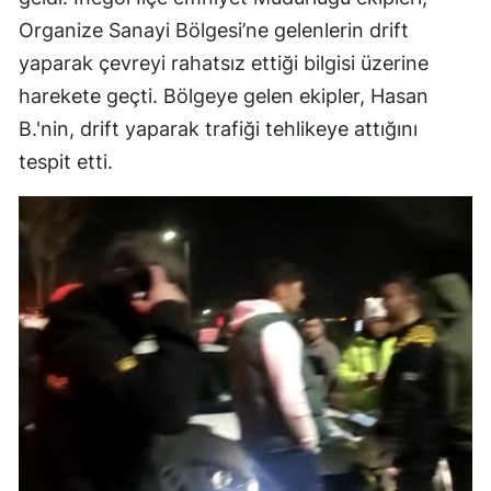
Edirne
Organize Sanayi Bölgesi’ne gelenlerin drift
yaparak çevreyi rahatsız ettiği bilgisi üzerine
Elazığ
harekete geçti. Bölgeye gelen ekipler, Hasan
Erzincan
B.'nin, drift yaparak trafiği tehlikeye attığını
tespit etti.
Erzurum
Eskişehir
Gaziantep
Giresun
Gümüşhan
Hakkari
Hatay
Isparta