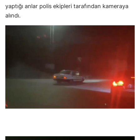
yaptığı anlar polis ekipleri tarafından kameraya
Malatya
alındı.
Manisa
Kahramanm
Mardin
Muğla
Muş
Nevşehir
Niğde
Ordu
Rize
Sakarya