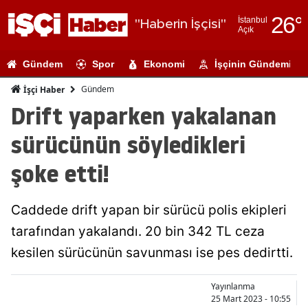
26
°
İstanbul
"Haberin İşçisi"
Açık
Adana
Gündem
Spor
Ekonomi
İşçinin Gündemi
Adıyaman
Gündem
İşçi Haber
Afyonkarahi
Drift yaparken yakalanan
Ağrı
sürücünün söyledikleri
Amasya
şoke etti!
Ankara
Caddede drift yapan bir sürücü polis ekipleri
Antalya
tarafından yakalandı. 20 bin 342 TL ceza
Artvin
kesilen sürücünün savunması ise pes dedirtti.
Aydın
Yayınlanma
Balıkesir
25 Mart 2023 - 10:55