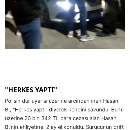
Mersin
İstanbul
İzmir
Kars
Kastamonu
Kayseri
Kırklareli
"HERKES YAPTI"
Kırşehir
Polisin dur uyarısı üzerine arcından inen Hasan
Kocaeli
B., "Herkes yaptı" diyerek kendini savundu. Bunu
Konya
üzerine 20 bin 342 TL para cezası alan Hasan
B.'nin ehliyetine 2 ay el konuldu. Sürücünün drift
Kütahya