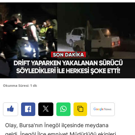
Bilecik
Bingöl
Bitlis
Bolu
Burdur
Bursa
Çanakkale
Okunma Süresi: 1 dk
Çankırı
Çorum
Denizli
Olay, Bursa'nın İnegöl ilçesinde meydana
Diyarbakır
geldi. İnegöl İlçe emniyet Müdürlüğü ekipleri,