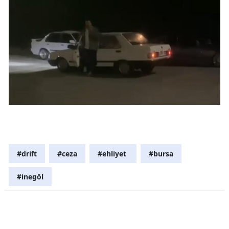
Samsun
Siirt
Sinop
Sivas
Tekirdağ
Tokat
Trabzon
#drift
#ceza
#ehliyet
#bursa
Tunceli
#inegöl
Şanlıurfa
Uşak
Van