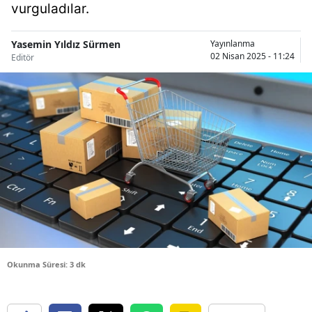
vurguladılar.
Bilecik
Bingöl
Yasemin Yıldız Sürmen
Yayınlanma
02 Nisan 2025 - 11:24
Editör
Bitlis
Bolu
Burdur
Bursa
Çanakkale
Çankırı
Çorum
Okunma Süresi: 3 dk
Denizli
Diyarbakır