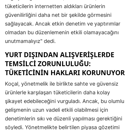
tüketicilerin internetten aldıkları ürünlerin
Mersin
güvenilirliğini daha net bir şekilde görmesini
İstanbul
sağlayacak. Ancak etkin denetim ve yaptırımlar
İzmir
olmadan bu düzenlemenin etkili olamayacağını
unutmamalıyız" dedi.
Kars
YURT DIŞINDAN ALIŞVERIŞLERDE
Kastamonu
TEMSILCI ZORUNLULUĞU:
Kayseri
TÜKETICININ HAKLARI KORUNUYOR
Kırklareli
Koçal, yönetmelik ile birlikte sahte ve güvensiz
Kırşehir
ürünlerle karşılaşan tüketicilerin daha kolay
şikayet edebileceğini vurguladı. Ancak, bu olumlu
Kocaeli
gelişmenin uzun vadeli etkili olabilmesi için
Konya
denetimlerin sıkı ve düzenli yapılması gerektiğini
söyledi. Yönetmelikte belirtilen piyasa gözetimi
Kütahya