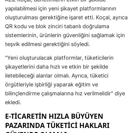
yapılabilmesi için yeni şikayet platformlarının
Yozgat
oluşturulması gerektiğine işaret etti. Koçal, ayrıca
Zonguldak
QR kodu ve blok zinciri tabanlı doğrulama
sistemlerinin, ürünlerin güvenliğini sağlamak için
Aksaray
teşvik edilmesi gerektiğini söyledi.
Bayburt
"Yeni oluşturulacak platformlar, tüketicilerin
Karaman
şikayetlerini daha hızlı ve etkin bir şekilde
Kırıkkale
iletebileceği alanlar olmalı. Ayrıca, tüketici
Batman
örgütleriyle işbirliği yaparak eğitim ve
bilinçlendirme çalışmalarına hız verilmelidir" diye
Şırnak
ekledi.
Bartın
E-TICARETIN HIZLA BÜYÜYEN
Ardahan
PAZARINDA TÜKETICI HAKLARI
Iğdır