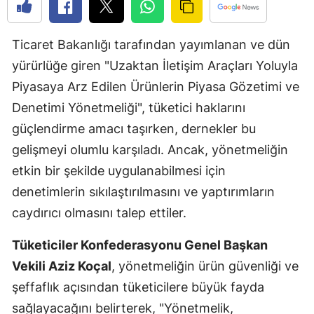
Edirne
Ticaret Bakanlığı tarafından yayımlanan ve dün
Elazığ
yürürlüğe giren "Uzaktan İletişim Araçları Yoluyla
Erzincan
Piyasaya Arz Edilen Ürünlerin Piyasa Gözetimi ve
Erzurum
Denetimi Yönetmeliği", tüketici haklarını
güçlendirme amacı taşırken, dernekler bu
Eskişehir
gelişmeyi olumlu karşıladı. Ancak, yönetmeliğin
Gaziantep
etkin bir şekilde uygulanabilmesi için
Giresun
denetimlerin sıkılaştırılmasını ve yaptırımların
caydırıcı olmasını talep ettiler.
Gümüşhan
Tüketiciler Konfederasyonu Genel Başkan
Hakkari
Vekili Aziz Koçal
, yönetmeliğin ürün güvenliği ve
Hatay
şeffaflık açısından tüketicilere büyük fayda
Isparta
sağlayacağını belirterek, "Yönetmelik,