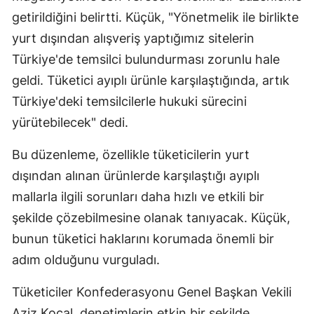
getirildiğini belirtti. Küçük, "Yönetmelik ile birlikte
Samsun
yurt dışından alışveriş yaptığımız sitelerin
Siirt
Türkiye'de temsilci bulundurması zorunlu hale
geldi. Tüketici ayıplı ürünle karşılaştığında, artık
Sinop
Türkiye'deki temsilcilerle hukuki sürecini
Sivas
yürütebilecek" dedi.
Tekirdağ
Bu düzenleme, özellikle tüketicilerin yurt
Tokat
dışından alınan ürünlerde karşılaştığı ayıplı
mallarla ilgili sorunları daha hızlı ve etkili bir
Trabzon
şekilde çözebilmesine olanak tanıyacak. Küçük,
Tunceli
bunun tüketici haklarını korumada önemli bir
Şanlıurfa
adım olduğunu vurguladı.
Uşak
Tüketiciler Konfederasyonu Genel Başkan Vekili
Van
Aziz Koçal, denetimlerin etkin bir şekilde