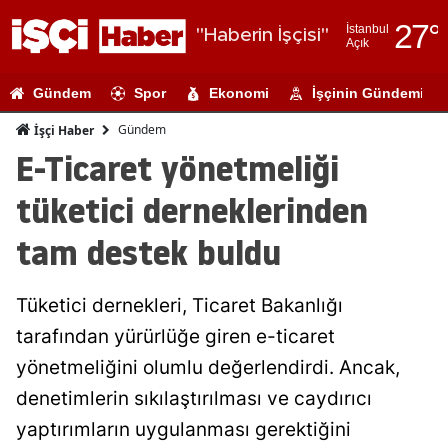
27
°
İstanbul
"Haberin İşçisi"
Açık
Adana
Gündem
Spor
Ekonomi
İşçinin Gündemi
Adıyaman
Gündem
İşçi Haber
Afyonkarahi
E-Ticaret yönetmeliği
Ağrı
tüketici derneklerinden
Amasya
tam destek buldu
Ankara
Tüketici dernekleri, Ticaret Bakanlığı
Antalya
tarafından yürürlüğe giren e-ticaret
Artvin
yönetmeliğini olumlu değerlendirdi. Ancak,
Aydın
denetimlerin sıkılaştırılması ve caydırıcı
yaptırımların uygulanması gerektiğini
Balıkesir