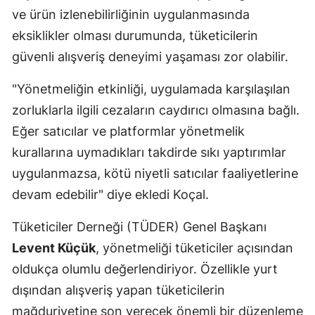
ve ürün izlenebilirliğinin uygulanmasında
Malatya
eksiklikler olması durumunda, tüketicilerin
Manisa
güvenli alışveriş deneyimi yaşaması zor olabilir.
Kahramanm
"Yönetmeliğin etkinliği, uygulamada karşılaşılan
Mardin
zorluklarla ilgili cezaların caydırıcı olmasına bağlı.
Eğer satıcılar ve platformlar yönetmelik
Muğla
kurallarına uymadıkları takdirde sıkı yaptırımlar
Muş
uygulanmazsa, kötü niyetli satıcılar faaliyetlerine
devam edebilir" diye ekledi Koçal.
Nevşehir
Niğde
Tüketiciler Derneği (TÜDER) Genel Başkanı
Levent Küçük
, yönetmeliği tüketiciler açısından
Ordu
oldukça olumlu değerlendiriyor. Özellikle yurt
Rize
dışından alışveriş yapan tüketicilerin
Sakarya
mağduriyetine son verecek önemli bir düzenleme