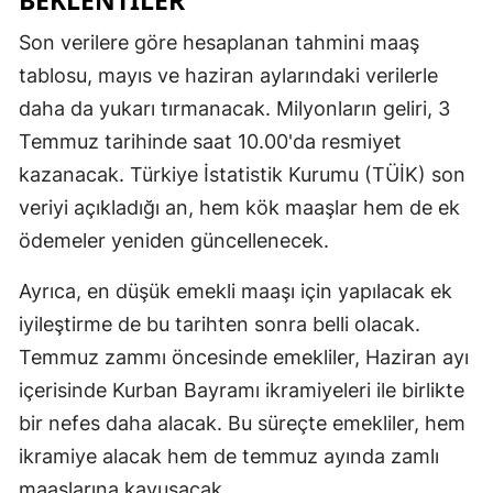
Samsun
Son verilere göre hesaplanan tahmini maaş
tablosu, mayıs ve haziran aylarındaki verilerle
Siirt
daha da yukarı tırmanacak. Milyonların geliri, 3
Sinop
Temmuz tarihinde saat 10.00'da resmiyet
Sivas
kazanacak. Türkiye İstatistik Kurumu (TÜİK) son
veriyi açıkladığı an, hem kök maaşlar hem de ek
Tekirdağ
ödemeler yeniden güncellenecek.
Tokat
Ayrıca, en düşük emekli maaşı için yapılacak ek
Trabzon
iyileştirme de bu tarihten sonra belli olacak.
Tunceli
Temmuz zammı öncesinde emekliler, Haziran ayı
içerisinde Kurban Bayramı ikramiyeleri ile birlikte
Şanlıurfa
bir nefes daha alacak. Bu süreçte emekliler, hem
Uşak
ikramiye alacak hem de temmuz ayında zamlı
maaşlarına kavuşacak.
Van