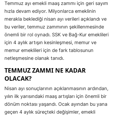
Temmuz ayı emekli maaş zammı için geri sayım
Edirne
hızla devam ediyor. Milyonlarca emeklinin
Elazığ
merakla beklediği nisan ayı verileri açıklandı ve
bu veriler, temmuz zammının şekillenmesinde
Erzincan
önemli bir rol oynadı. SSK ve Bağ-Kur emeklileri
Erzurum
için 4 aylık artışın kesinleşmesi, memur ve
Eskişehir
memur emeklileri için de fark tablosunun
netleşmesine olanak tanıdı.
Gaziantep
TEMMUZ ZAMMI NE KADAR
Giresun
OLACAK?
Gümüşhan
Nisan ayı sonuçlarının açıklanmasının ardından,
Hakkari
yılın ilk yarısındaki maaş artışları için önemli bir
Hatay
dönüm noktası yaşandı. Ocak ayından bu yana
geçen 4 aylık süreçteki değişimler, emekli
Isparta