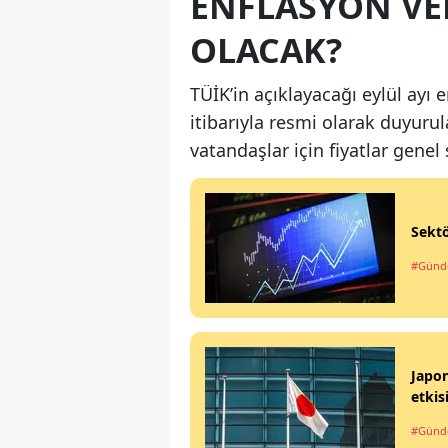
ENFLASYON VER
OLACAK?
TÜİK’in açıklayacağı eylül ayı 
itibarıyla resmi olarak duyuru
vatandaşlar için fiyatlar genel
Sektö
#Gün
Japon
etkis
#Gün