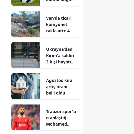
başlayacak
Van'da ticari
kamyonet
takla attı: 4
yaralı
Ukrayna'dan
Kırım'a saldırı :
3 kişi hayatını
kaybetti, 2 kişi
yaralandı
Ağustos kira
artış oranı
belli oldu
Trabzonspor'u
n anlaştığı
Mohamed
Salah, ne