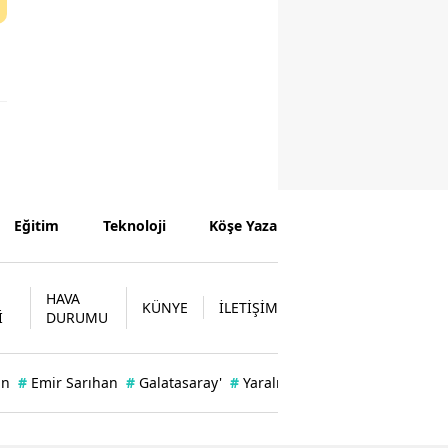
Eğitim
Teknoloji
Köşe Yazarları
HAVA
KÜNYE
İLETİŞİM
İ
DURUMU
an
#
Emir Sarıhan
#
Galatasaray'
#
Yaralı