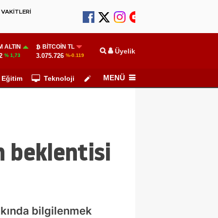
VAKİTLERİ
 ALTIN
BITCOIN TL
Üyelik
2
3.075.726
% 1,73
%-0.119
MENÜ
Eğitim
Teknoloji
Köşe Yazarları
 beklentisi
kkında bilgilenmek