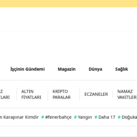
Samsun
Siirt
Sinop
Sivas
Tekirdağ
İşçinin Gündemi
Magazin
Dünya
Sağlık
Tokat
Trabzon
İZ
ALTIN
KRİPTO
NAMAZ
ECZANELER
TLARI
FİYATLARI
PARALAR
VAKİTLER
Tunceli
Şanlıurfa
m Karapınar Kimdir
#
#fenerbahçe
#
Yangın
#
Daha 17
#
Doğuk
Uşak
Van