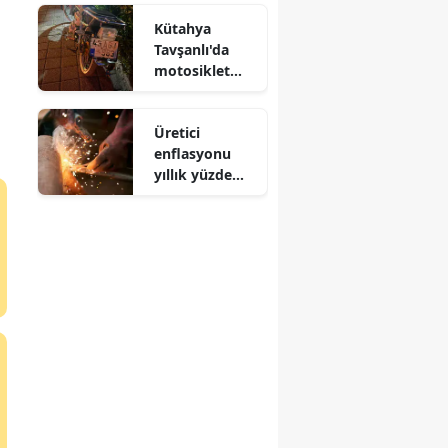
zaman
Kütahya
İstanbul'a
Tavşanlı'da
gelecek?
motosiklet
kamyona
çarptı : 1 yaralı
Üretici
.
enflasyonu
yıllık yüzde
27,83 oldu