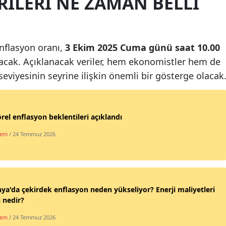
İLERİ NE ZAMAN BELLİ
Malatya
Manisa
enflasyon oranı,
3 Ekim 2025 Cuma günü saat 10.00
Kahramanmaraş
lacak. Açıklanacak veriler, hem ekonomistler hem de
 seviyesinin seyrine ilişkin önemli bir gösterge olacak
Mardin
Muğla
rel enflasyon beklentileri açıklandı
Muş
dem
/ 24 Temmuz 2026
Nevşehir
Niğde
Ordu
ya'da çekirdek enflasyon neden yükseliyor? Enerji maliyetleri
i nedir?
Rize
dem
/ 24 Temmuz 2026
Sakarya