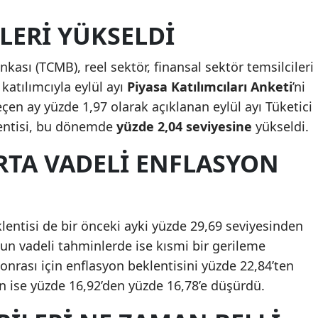
Mersin
LERİ YÜKSELDİ
İstanbul
ası (TCMB), reel sektör, finansal sektör temsilcileri
İzmir
atılımcıyla eylül ayı
Piyasa Katılımcıları Anketi
’ni
çen ay yüzde 1,97 olarak açıklanan eylül ayı Tüketici
Kars
klentisi, bu dönemde
yüzde 2,04 seviyesine
yükseldi.
Kastamonu
RTA VADELİ ENFLASYON
Kayseri
Kırklareli
Kırşehir
lentisi de bir önceki ayki yüzde 29,69 seviyesinden
zun vadeli tahminlerde ise kısmi bir gerileme
Kocaeli
 sonrası için enflasyon beklentisini yüzde 22,84’ten
Konya
in ise yüzde 16,92’den yüzde 16,78’e düşürdü.
Kütahya