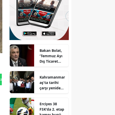
Bakan Bolat,
'Temmuz Ayı
Dış Ticaret
Verileri Basın
Toplantısı'nda
Kahramanmar
tan Gönder
aş'ta tarihi
çarşı yeniden
ayağa kalktı
Erciyes 38
FSK'da 2. etap
kampı bugün