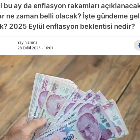
ibi bu ay da enflasyon rakamları açıklanaca
Bilecik
r ne zaman belli olacak? İşte gündeme gel
Bingöl
? 2025 Eylül enflasyon beklentisi nedir?
Bitlis
Yayınlanma
Bolu
28 Eylül 2025 - 16:01
Burdur
Bursa
Çanakkale
Çankırı
Çorum
Denizli
Diyarbakır