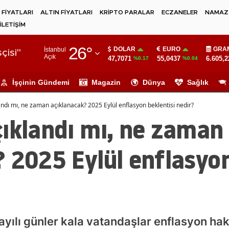
 FİYATLARI
ALTIN FİYATLARI
KRİPTO PARALAR
ECZANELER
NAMAZ 
İLETİŞİM
Adana
26
°
DOLAR
EURO
GRAM
İstanbul
Adıyaman
çisi"
Açık
47,7071
55,0437
6.605,2
%0.17
%0.04
Afyonkarahisar
İşçinin Gündemi
Magazin
Dünya
Sağlık
Ağrı
andı mı, ne zaman açıklanacak? 2025 Eylül enflasyon beklentisi nedir?
Amasya
ıklandı mı, ne zaman
Ankara
 2025 Eylül enflasyon
Antalya
Artvin
Aydın
Balıkesir
ayılı günler kala vatandaşlar enflasyon ha