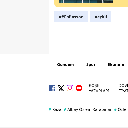
##Enflasyon
#eylül
Gündem
Spor
Ekonomi
KÖŞE
DÖV
YAZARLARI
FİYA
#
Kaza
#
Albay Özlem Karapınar
#
Özle