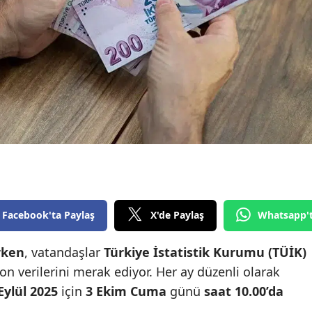
Edirne
Elazığ
Erzincan
Erzurum
Eskişehir
Gaziantep
Giresun
Facebook'ta Paylaş
X'de Paylaş
Whatsapp'
Gümüşhane
Hakkari
rken
, vatandaşlar
Türkiye İstatistik Kurumu (TÜİK)
on verilerini merak ediyor. Her ay düzenli olarak
Hatay
Eylül 2025
için
3 Ekim Cuma
günü
saat 10.00’da
Isparta