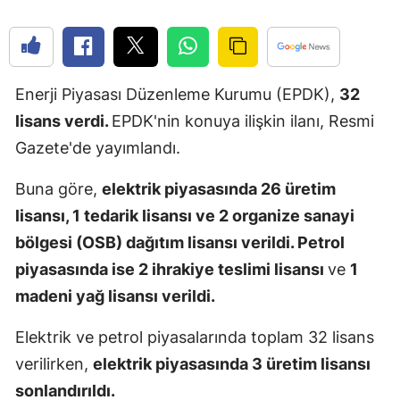
Edirne
Elazığ
Enerji Piyasası Düzenleme Kurumu (EPDK),
32
Erzincan
lisans verdi.
EPDK'nin konuya ilişkin ilanı, Resmi
Erzurum
Gazete'de yayımlandı.
Eskişehir
Buna göre,
elektrik piyasasında 26 üretim
Gaziantep
lisansı, 1 tedarik lisansı ve 2 organize sanayi
bölgesi (OSB) dağıtım lisansı verildi. Petrol
Giresun
piyasasında ise 2 ihrakiye teslimi lisansı
ve
1
Gümüşhan
madeni yağ lisansı verildi.
Hakkari
Elektrik ve petrol piyasalarında toplam 32 lisans
Hatay
verilirken,
elektrik piyasasında 3 üretim lisansı
Isparta
sonlandırıldı.