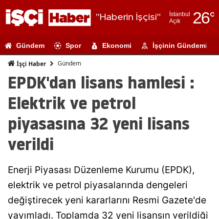
26
°
İstanbul
"Haberin İşçisi"
Açık
Adana
Gündem
Spor
Ekonomi
İşçinin Gündemi
Adıyaman
Gündem
İşçi Haber
Afyonkarahi
EPDK'dan lisans hamlesi :
Ağrı
Elektrik ve petrol
Amasya
piyasasına 32 yeni lisans
Ankara
verildi
Antalya
Enerji Piyasası Düzenleme Kurumu (EPDK),
Artvin
elektrik ve petrol piyasalarında dengeleri
Aydın
değiştirecek yeni kararlarını Resmi Gazete'de
Balıkesir
yayımladı. Toplamda 32 yeni lisansın verildiği