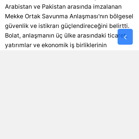
Arabistan ve Pakistan arasında imzalanan
Malatya
Mekke Ortak Savunma Anlaşması'nın bölgesel
Manisa
güvenlik ve istikrarı güçlendireceğini belirtti.
Bolat, anlaşmanın üç ülke arasındaki ticaret,
Kahramanm
yatırımlar ve ekonomik iş birliklerinin
Mardin
geliştirilmesine de katkı sağlayacağını ifade
Muğla
etti.
Muş
Damla Eroğlu
Yayınlanma
Nevşehir
08 Ağustos 2026 - 18:24
Editör
Niğde
Ordu
Rize
Sakarya