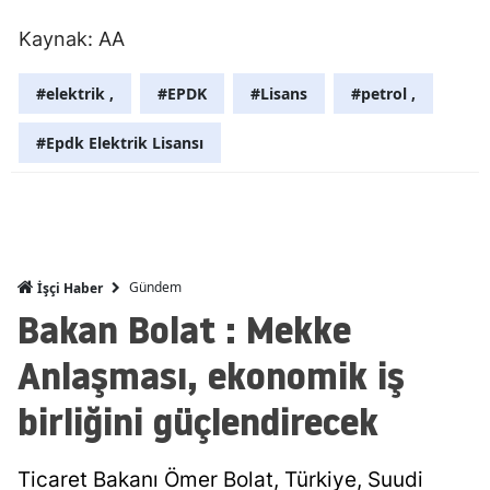
Mersin
Kaynak: AA
İstanbul
#elektrik ,
#EPDK
#Lisans
#petrol ,
İzmir
#Epdk Elektrik Lisansı
Kars
Kastamonu
Kayseri
Gündem
İşçi Haber
Kırklareli
Bakan Bolat : Mekke
Kırşehir
Anlaşması, ekonomik iş
Kocaeli
birliğini güçlendirecek
Konya
Ticaret Bakanı Ömer Bolat, Türkiye, Suudi
Kütahya