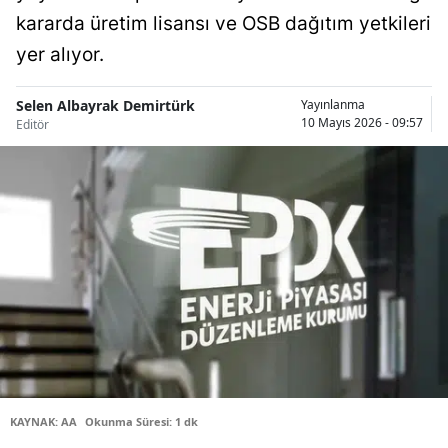
kararda üretim lisansı ve OSB dağıtım yetkileri
Bilecik
yer alıyor.
Bingöl
Bitlis
Selen Albayrak Demirtürk
Yayınlanma
10 Mayıs 2026 - 09:57
Editör
Bolu
Burdur
Bursa
Çanakkale
Çankırı
Çorum
Denizli
KAYNAK: AA
Okunma Süresi: 1 dk
Diyarbakır