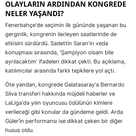
OLAYLARIN ARDINDAN KONGREDE
Malatya
NELER YAŞANDI?
Manisa
Fenerbahçe'de seçimin ilk gününde yaşanan bu
gerginlik, kongrenin ilerleyen saatlerinde de
Kahramanm
etkisini sürdürdü. Sadettin Saran'ın veda
Mardin
konuşması sırasında, 'Şampiyon olsam bile
Muğla
ayrılacaktım' ifadeleri dikkat çekti. Bu açıklama,
katılımcılar arasında farklı tepkilere yol açtı.
Muş
Nevşehir
Öte yandan, kongrede Galatasaray'a Bernardo
Silva transferi hakkında müjdeli haberler ve
Niğde
LaLiga'da yılın oyuncusu ödülünün kimlere
Ordu
verileceği gibi konular da gündeme geldi. Arda
Güler’in performansı ise dikkat çeken bir diğer
Rize
husus oldu.
Sakarya