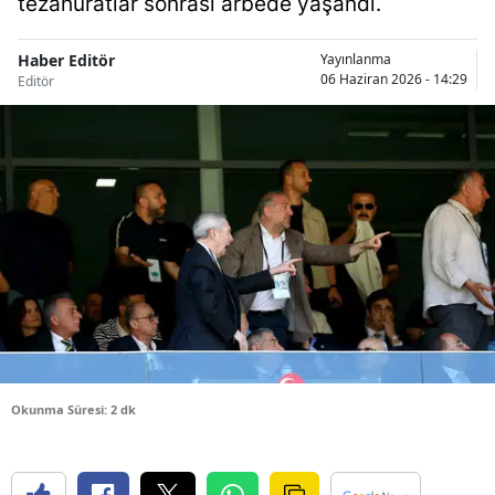
tezahüratlar sonrası arbede yaşandı.
Bilecik
Haber Editör
Yayınlanma
Bingöl
06 Haziran 2026 - 14:29
Editör
Bitlis
Bolu
Burdur
Bursa
Çanakkale
Çankırı
Çorum
Okunma Süresi: 2 dk
Denizli
Diyarbakır