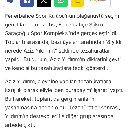
Edirne
Fenerbahçe Spor Kulübü'nün olağanüstü seçimli
Elazığ
genel kurul toplantısı, Fenerbahçe Şükrü
Erzincan
Saraçoğlu Spor Kompleksi'nde gerçekleştirildi.
Toplantı sırasında, bazı üyeler tarafından '8 yıldır
Erzurum
nerede Aziz Yıldırım?' şeklinde tezahüratlar
Eskişehir
yapıldı. Bu durum, Aziz Yıldırım'ın dikkatini çekti
Gaziantep
ve kendisi bu tezahüratlara tepki gösterdi.
Giresun
Aziz Yıldırım, aleyhine yapılan tezahüratlara
karşılık olarak eliyle 'ben buradayım' işareti yaptı.
Gümüşhan
Bu hareket, toplantıda gergin anların
Hakkari
yaşanmasına neden oldu. Tezahüratlar sonrası,
Hatay
Yıldırım'ın destekçileri ile diğer grup arasında
arbede çıktı.
Isparta