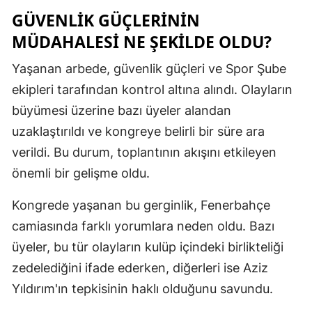
GÜVENLIK GÜÇLERININ
Mersin
MÜDAHALESI NE ŞEKILDE OLDU?
İstanbul
Yaşanan arbede, güvenlik güçleri ve Spor Şube
İzmir
ekipleri tarafından kontrol altına alındı. Olayların
Kars
büyümesi üzerine bazı üyeler alandan
uzaklaştırıldı ve kongreye belirli bir süre ara
Kastamonu
verildi. Bu durum, toplantının akışını etkileyen
Kayseri
önemli bir gelişme oldu.
Kırklareli
Kongrede yaşanan bu gerginlik, Fenerbahçe
Kırşehir
camiasında farklı yorumlara neden oldu. Bazı
üyeler, bu tür olayların kulüp içindeki birlikteliği
Kocaeli
zedelediğini ifade ederken, diğerleri ise Aziz
Konya
Yıldırım'ın tepkisinin haklı olduğunu savundu.
Kütahya