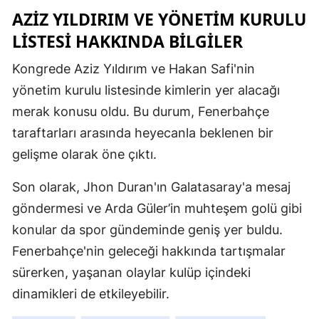
AZIZ YILDIRIM VE YÖNETIM KURULU
Samsun
LISTESI HAKKINDA BILGILER
Siirt
Kongrede Aziz Yıldırım ve Hakan Safi'nin
Sinop
yönetim kurulu listesinde kimlerin yer alacağı
merak konusu oldu. Bu durum, Fenerbahçe
Sivas
taraftarları arasında heyecanla beklenen bir
Tekirdağ
gelişme olarak öne çıktı.
Tokat
Son olarak, Jhon Duran'ın Galatasaray'a mesaj
Trabzon
göndermesi ve Arda Güler’in muhteşem golü gibi
Tunceli
konular da spor gündeminde geniş yer buldu.
Fenerbahçe'nin geleceği hakkında tartışmalar
Şanlıurfa
sürerken, yaşanan olaylar kulüp içindeki
Uşak
dinamikleri de etkileyebilir.
Van