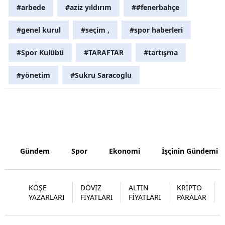
#arbede
#aziz yıldırım
##fenerbahçe
Yozgat
#genel kurul
#seçim ,
#spor haberleri
Zonguldak
#Spor Kulübü
#TARAFTAR
#tartışma
Aksaray
#yönetim
#Sukru Saracoglu
Bayburt
Karaman
Kırıkkale
Batman
Gündem
Spor
Ekonomi
İşçinin Gündemi
Şırnak
Bartın
KÖŞE
DÖVİZ
ALTIN
KRİPTO
YAZARLARI
FİYATLARI
FİYATLARI
PARALAR
Ardahan
Iğdır