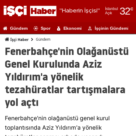
32
°
İstanbul
"Haberin İşçisi"
Açık
Adana
Gündem
Spor
Ekonomi
İşçinin Gündemi
Adıyaman
Gündem
İşçi Haber
Afyonkarahi
Fenerbahçe'nin Olağanüstü
Ağrı
Genel Kurulunda Aziz
Amasya
Yıldırım'a yönelik
Ankara
tezahüratlar tartışmalara
Antalya
yol açtı
Artvin
Fenerbahçe'nin olağanüstü genel kurul
Aydın
toplantısında Aziz Yıldırım'a yönelik
Balıkesir