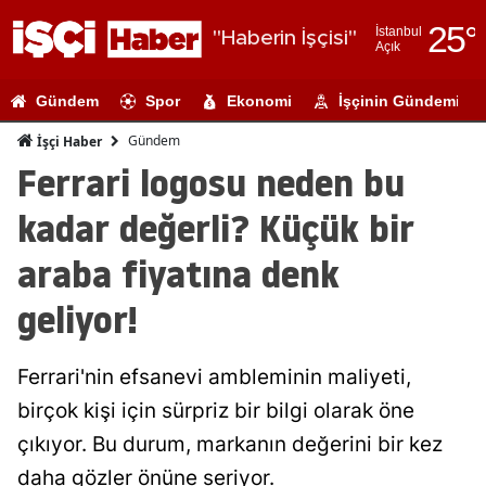
25
°
İstanbul
"Haberin İşçisi"
Açık
Adana
Gündem
Spor
Ekonomi
İşçinin Gündemi
Adıyaman
Gündem
İşçi Haber
Afyonkarahi
Ferrari logosu neden bu
Ağrı
kadar değerli? Küçük bir
Amasya
araba fiyatına denk
Ankara
geliyor!
Antalya
Ferrari'nin efsanevi ambleminin maliyeti,
Artvin
birçok kişi için sürpriz bir bilgi olarak öne
Aydın
çıkıyor. Bu durum, markanın değerini bir kez
Balıkesir
daha gözler önüne seriyor.