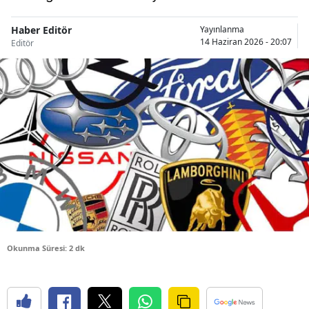
Bilecik
Haber Editör
Yayınlanma
14 Haziran 2026 - 20:07
Bingöl
Editör
Bitlis
Bolu
Burdur
Bursa
Çanakkale
Çankırı
Çorum
Okunma Süresi: 2 dk
Denizli
Diyarbakır