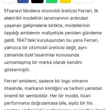
Edirne
Efsanevi Modena otomobil üreticisi Ferrari, ilk
Elazığ
elektrikli modelinin lansmanının ardından
yaşanan gelişmelerle birlikte, modellerinin
Erzincan
taşıdığı amblemin maliyetiyle yeniden gündeme
Erzurum
geldi. 1947'deki kuruluşundan bu yana Ferrari,
Eskişehir
yalnızca bir otomobil üreticisi değil, aynı
zamanda özel tasarımlar konusunda
Gaziantep
uzmanlaşmış bir marka olarak kendini
Giresun
göstermiştir.
Gümüşhan
Ferrari amblemi, sadece bir logo olmanın
Hakkari
ötesinde, markanın kimliğini ve tarihini yansıtan
önemli bir semboldür. Her bir model, ticari
Hatay
performansı doğrulamasa bile, eşsiz bir his
Isparta