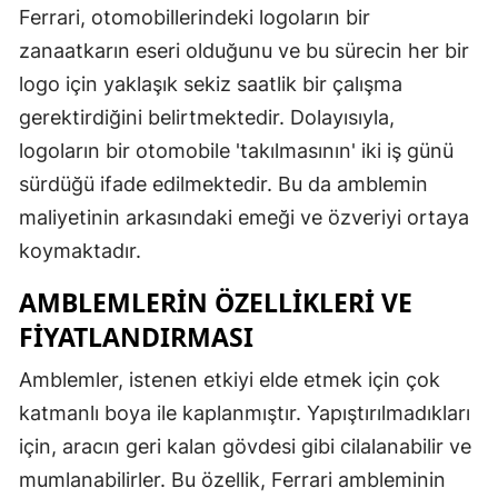
Ferrari, otomobillerindeki logoların bir
Malatya
zanaatkarın eseri olduğunu ve bu sürecin her bir
Manisa
logo için yaklaşık sekiz saatlik bir çalışma
gerektirdiğini belirtmektedir. Dolayısıyla,
Kahramanm
logoların bir otomobile 'takılmasının' iki iş günü
Mardin
sürdüğü ifade edilmektedir. Bu da amblemin
maliyetinin arkasındaki emeği ve özveriyi ortaya
Muğla
koymaktadır.
Muş
AMBLEMLERIN ÖZELLIKLERI VE
Nevşehir
FIYATLANDIRMASI
Niğde
Amblemler, istenen etkiyi elde etmek için çok
Ordu
katmanlı boya ile kaplanmıştır. Yapıştırılmadıkları
Rize
için, aracın geri kalan gövdesi gibi cilalanabilir ve
mumlanabilirler. Bu özellik, Ferrari ambleminin
Sakarya