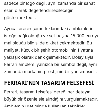
sadece bir logo değil, aynı zamanda bir sanat
Samsun
eseri olarak değerlendirilebileceğini
göstermektedir.
Siirt
Sinop
Ayrıca, aracın çamurluklarındaki amblemlerin
isteğe bağlı olduğu ve set başına 15.000 euroya
Sivas
mal olduğu bilgisi de dikkat çekmektedir. Bu
Tekirdağ
maliyet, küçük bir şehir otomobilinin fiyatına
yaklaşık olarak denk gelmektedir. Dolayısıyla,
Tokat
Ferrari amblemi yalnızca bir sembol değil, aynı
Trabzon
zamanda markanın prestijinin bir yansımasıdır.
Tunceli
FERRARI'NIN TASARIM FELSEFESI
Şanlıurfa
Ferrari, tasarım felsefesi gereği her detayın
Uşak
büyük bir özenle ele alındığını vurgulamaktadır.
Amblemin üretiminde kullanılan teknikler,
Van