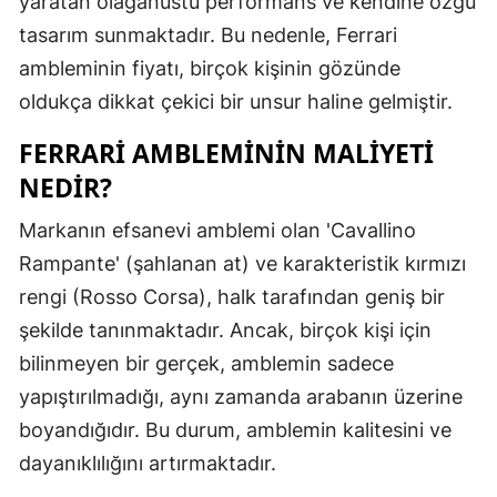
yaratan olağanüstü performans ve kendine özgü
Mersin
tasarım sunmaktadır. Bu nedenle, Ferrari
ambleminin fiyatı, birçok kişinin gözünde
İstanbul
oldukça dikkat çekici bir unsur haline gelmiştir.
İzmir
FERRARI AMBLEMININ MALIYETI
Kars
NEDIR?
Kastamonu
Markanın efsanevi amblemi olan 'Cavallino
Kayseri
Rampante' (şahlanan at) ve karakteristik kırmızı
rengi (Rosso Corsa), halk tarafından geniş bir
Kırklareli
şekilde tanınmaktadır. Ancak, birçok kişi için
Kırşehir
bilinmeyen bir gerçek, amblemin sadece
Kocaeli
yapıştırılmadığı, aynı zamanda arabanın üzerine
boyandığıdır. Bu durum, amblemin kalitesini ve
Konya
dayanıklılığını artırmaktadır.
Kütahya