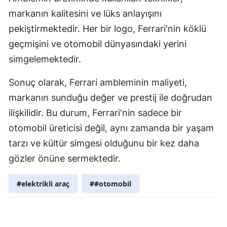
markanın kalitesini ve lüks anlayışını
Yozgat
pekiştirmektedir. Her bir logo, Ferrari'nin köklü
Zonguldak
geçmişini ve otomobil dünyasındaki yerini
simgelemektedir.
Aksaray
Bayburt
Sonuç olarak, Ferrari ambleminin maliyeti,
markanın sunduğu değer ve prestij ile doğrudan
Karaman
ilişkilidir. Bu durum, Ferrari'nin sadece bir
Kırıkkale
otomobil üreticisi değil, aynı zamanda bir yaşam
tarzı ve kültür simgesi olduğunu bir kez daha
Batman
gözler önüne sermektedir.
Şırnak
#elektrikli araç
##otomobil
Bartın
Ardahan
Iğdır