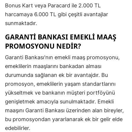
Bonus Kart veya Paracard ile 2.000 TL
Mersin
harcamaya 6.000 TL gibi çeşitli avantajlar
İstanbul
sunmaktadır.
İzmir
GARANTI BANKASI EMEKLI MAAŞ
PROMOSYONU NEDIR?
Kars
Kastamonu
Garanti Bankası'nın emekli maaş promosyonu,
emeklilerin maaşlarını bankadan alması
Kayseri
durumunda sağlanan ek bir avantajdır. Bu
Kırklareli
promosyon, emeklilerin yaşam standartlarını
yükseltmek ve bankanın müşteri portföyünü
Kırşehir
genişletmek amacıyla sunulmaktadır. Emekli
Kocaeli
maaşını Garanti Bankası üzerinden alan bireyler,
Konya
bu promosyondan yararlanarak ek bir gelir elde
edebilirler.
Kütahya