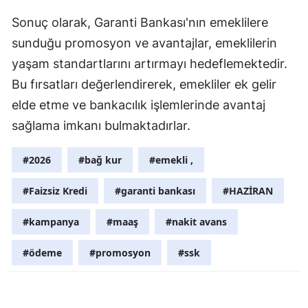
Sonuç olarak, Garanti Bankası'nın emeklilere
Yalova
sunduğu promosyon ve avantajlar, emeklilerin
Karabük
yaşam standartlarını artırmayı hedeflemektedir.
Bu fırsatları değerlendirerek, emekliler ek gelir
Kilis
elde etme ve bankacılık işlemlerinde avantaj
Osmaniye
sağlama imkanı bulmaktadırlar.
Düzce
#2026
#bağ kur
#emekli ,
#Faizsiz Kredi
#garanti bankası
#HAZİRAN
#kampanya
#maaş
#nakit avans
#ödeme
#promosyon
#ssk