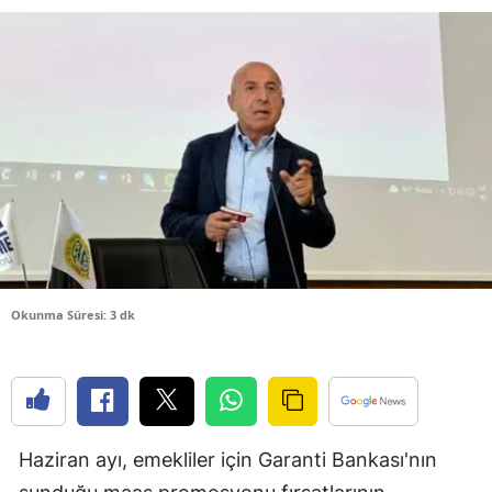
Bilecik
Bingöl
Bitlis
Bolu
Burdur
Bursa
Çanakkale
Okunma Süresi: 3 dk
Çankırı
Çorum
Denizli
Haziran ayı, emekliler için Garanti Bankası'nın
Diyarbakır