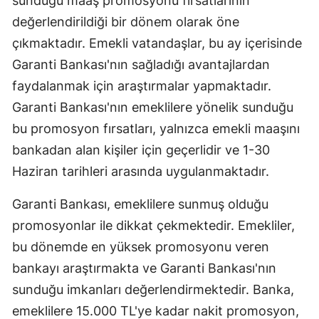
sunduğu maaş promosyonu fırsatlarının
Edirne
değerlendirildiği bir dönem olarak öne
çıkmaktadır. Emekli vatandaşlar, bu ay içerisinde
Elazığ
Garanti Bankası'nın sağladığı avantajlardan
Erzincan
faydalanmak için araştırmalar yapmaktadır.
Erzurum
Garanti Bankası'nın emeklilere yönelik sunduğu
bu promosyon fırsatları, yalnızca emekli maaşını
Eskişehir
bankadan alan kişiler için geçerlidir ve 1-30
Gaziantep
Haziran tarihleri arasında uygulanmaktadır.
Giresun
Garanti Bankası, emeklilere sunmuş olduğu
Gümüşhan
promosyonlar ile dikkat çekmektedir. Emekliler,
bu dönemde en yüksek promosyonu veren
Hakkari
bankayı araştırmakta ve Garanti Bankası'nın
Hatay
sunduğu imkanları değerlendirmektedir. Banka,
Isparta
emeklilere 15.000 TL'ye kadar nakit promosyon,