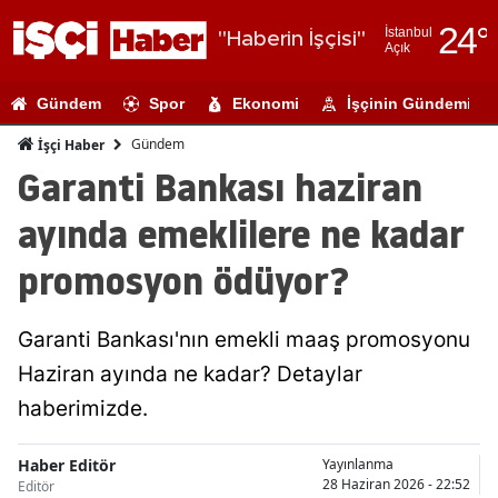
24
°
İstanbul
"Haberin İşçisi"
Açık
Adana
Gündem
Spor
Ekonomi
İşçinin Gündemi
Adıyaman
Gündem
İşçi Haber
Afyonkarahi
Garanti Bankası haziran
Ağrı
ayında emeklilere ne kadar
Amasya
promosyon ödüyor?
Ankara
Garanti Bankası'nın emekli maaş promosyonu
Antalya
Haziran ayında ne kadar? Detaylar
Artvin
haberimizde.
Aydın
Haber Editör
Yayınlanma
Balıkesir
28 Haziran 2026 - 22:52
Editör