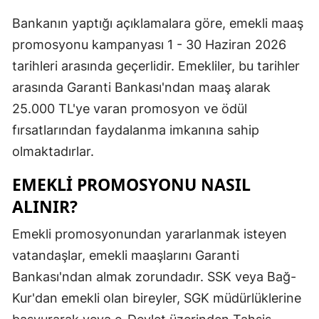
Malatya
Bankanın yaptığı açıklamalara göre, emekli maaş
promosyonu kampanyası 1 - 30 Haziran 2026
Manisa
tarihleri arasında geçerlidir. Emekliler, bu tarihler
Kahramanm
arasında Garanti Bankası'ndan maaş alarak
25.000 TL'ye varan promosyon ve ödül
Mardin
fırsatlarından faydalanma imkanına sahip
Muğla
olmaktadırlar.
Muş
EMEKLI PROMOSYONU NASIL
Nevşehir
ALINIR?
Niğde
Emekli promosyonundan yararlanmak isteyen
vatandaşlar, emekli maaşlarını Garanti
Ordu
Bankası'ndan almak zorundadır. SSK veya Bağ-
Rize
Kur'dan emekli olan bireyler, SGK müdürlüklerine
Sakarya