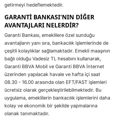
getirmeyi hedeflemektedir.
Yozgat
GARANTI BANKASI'NIN DIĞER
Zonguldak
AVANTAJLARI NELERDIR?
Aksaray
Garanti Bankası, emeklilere özel sunduğu
Bayburt
avantajların yanı sıra, bankacılık işlemlerinde de
çeşitli kolaylıklar sağlamaktadır. Emekli maaşının
Karaman
bağlı olduğu Vadesiz TL hesabını kullanarak,
Kırıkkale
Garanti BBVA Mobil ve Garanti BBVA İnternet
Batman
üzerinden yapılacak havale ve hafta içi saat
08.30 - 16.00 arasında olan EFT/FAST işlemleri
Şırnak
ücretsiz olarak gerçekleştirilebilmektedir. Bu
Bartın
uygulama, emeklilerin bankacılık işlemlerini daha
kolay ve ekonomik bir şekilde yapmalarına
Ardahan
olanak tanımaktadır.
Iğdır