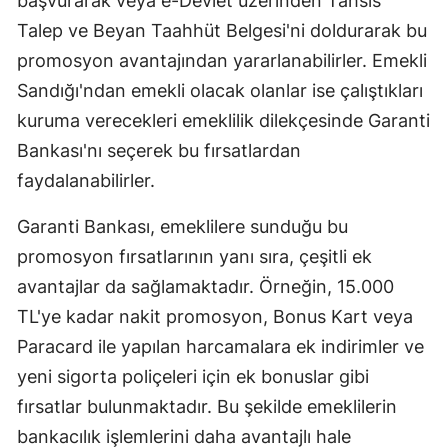
başvurarak veya e-Devlet üzerinden Tahsis
Talep ve Beyan Taahhüt Belgesi'ni doldurarak bu
Samsun
promosyon avantajından yararlanabilirler. Emekli
Siirt
Sandığı'ndan emekli olacak olanlar ise çalıştıkları
Sinop
kuruma verecekleri emeklilik dilekçesinde Garanti
Bankası'nı seçerek bu fırsatlardan
Sivas
faydalanabilirler.
Tekirdağ
Garanti Bankası, emeklilere sunduğu bu
Tokat
promosyon fırsatlarının yanı sıra, çeşitli ek
Trabzon
avantajlar da sağlamaktadır. Örneğin, 15.000
TL'ye kadar nakit promosyon, Bonus Kart veya
Tunceli
Paracard ile yapılan harcamalara ek indirimler ve
Şanlıurfa
yeni sigorta poliçeleri için ek bonuslar gibi
Uşak
fırsatlar bulunmaktadır. Bu şekilde emeklilerin
bankacılık işlemlerini daha avantajlı hale
Van