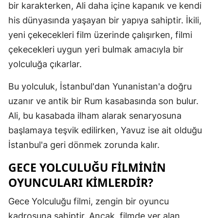
bir karakterken, Ali daha içine kapanık ve kendi
Mersin
his dünyasında yaşayan bir yapıya sahiptir. İkili,
İstanbul
yeni çekecekleri film üzerinde çalışırken, filmi
çekecekleri uygun yeri bulmak amacıyla bir
İzmir
yolculuğa çıkarlar.
Kars
Bu yolculuk, İstanbul'dan Yunanistan'a doğru
Kastamonu
uzanır ve antik bir Rum kasabasında son bulur.
Kayseri
Ali, bu kasabada ilham alarak senaryosuna
başlamaya teşvik edilirken, Yavuz ise ait olduğu
Kırklareli
İstanbul'a geri dönmek zorunda kalır.
Kırşehir
GECE YOLCULUĞU FILMININ
Kocaeli
OYUNCULARI KIMLERDIR?
Konya
Gece Yolculuğu filmi, zengin bir oyuncu
Kütahya
kadrosuna sahiptir. Ancak, filmde yer alan