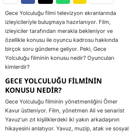
Edirne
Gece Yolculuğu filmi televizyon ekranlarında
Elazığ
izleyicileriyle buluşmaya hazırlanıyor. Film,
izleyiciler tarafından merakla bekleniyor ve
Erzincan
özellikle konusu ile oyuncu kadrosu hakkında
Erzurum
birçok soru gündeme geliyor. Peki, Gece
Eskişehir
Yolculuğu filminin konusu nedir? Oyuncuları
kimlerdir?
Gaziantep
GECE YOLCULUĞU FILMININ
Giresun
KONUSU NEDIR?
Gümüşhan
Gece Yolculuğu filminin yönetmenliğini Ömer
Hakkari
Kavur üstleniyor. Film, yönetmen Ali ve senarist
Hatay
Yavuz'un zıt kişiliklerdeki iki yakın arkadaşının
hikayesini anlatıyor. Yavuz, muzip, atak ve sosyal
Isparta