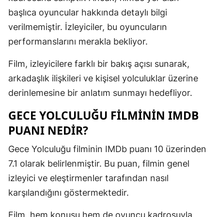
başlıca oyuncular hakkında detaylı bilgi
Malatya
verilmemiştir. İzleyiciler, bu oyuncuların
Manisa
performanslarını merakla bekliyor.
Kahramanm
Film, izleyicilere farklı bir bakış açısı sunarak,
Mardin
arkadaşlık ilişkileri ve kişisel yolculuklar üzerine
derinlemesine bir anlatım sunmayı hedefliyor.
Muğla
GECE YOLCULUĞU FILMININ IMDB
Muş
PUANI NEDIR?
Nevşehir
Gece Yolculuğu filminin IMDb puanı 10 üzerinden
Niğde
7.1 olarak belirlenmiştir. Bu puan, filmin genel
Ordu
izleyici ve eleştirmenler tarafından nasıl
karşılandığını göstermektedir.
Rize
Sakarya
Film, hem konusu hem de oyuncu kadrosuyla