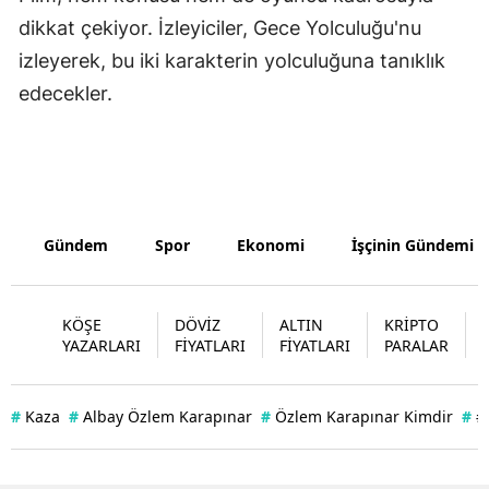
dikkat çekiyor. İzleyiciler, Gece Yolculuğu'nu
Samsun
izleyerek, bu iki karakterin yolculuğuna tanıklık
Siirt
edecekler.
Sinop
Sivas
Tekirdağ
Gündem
Spor
Ekonomi
İşçinin Gündemi
Tokat
Trabzon
KÖŞE
DÖVİZ
ALTIN
KRİPTO
YAZARLARI
FİYATLARI
FİYATLARI
PARALAR
Tunceli
Şanlıurfa
#
Kaza
#
Albay Özlem Karapınar
#
Özlem Karapınar Kimdir
#
#
Uşak
Van