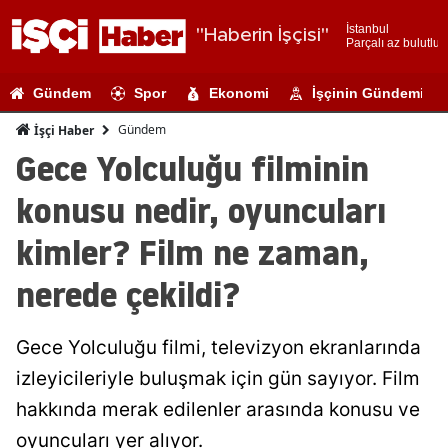
İstanbul
"Haberin İşçisi"
Parçalı az bulutlu
Adana
Gündem
Spor
Ekonomi
İşçinin Gündemi
Adıyaman
Gündem
İşçi Haber
Afyonkarahi
Gece Yolculuğu filminin
Ağrı
konusu nedir, oyuncuları
Amasya
kimler? Film ne zaman,
Ankara
nerede çekildi?
Antalya
Gece Yolculuğu filmi, televizyon ekranlarında
Artvin
izleyicileriyle buluşmak için gün sayıyor. Film
Aydın
hakkında merak edilenler arasında konusu ve
Balıkesir
oyuncuları yer alıyor.