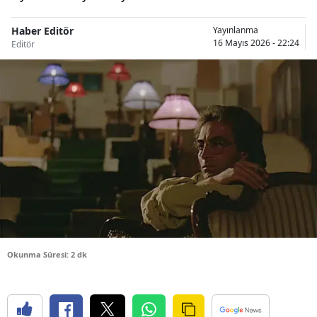
Bilecik
Haber Editör
Yayınlanma
16 Mayıs 2026 - 22:24
Bingöl
Editör
Bitlis
Bolu
Burdur
Bursa
Çanakkale
Çankırı
Çorum
Okunma Süresi: 2 dk
Denizli
Diyarbakır